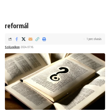
reformál
1 perc olvasás
SzóLexikon
2024.07.16.