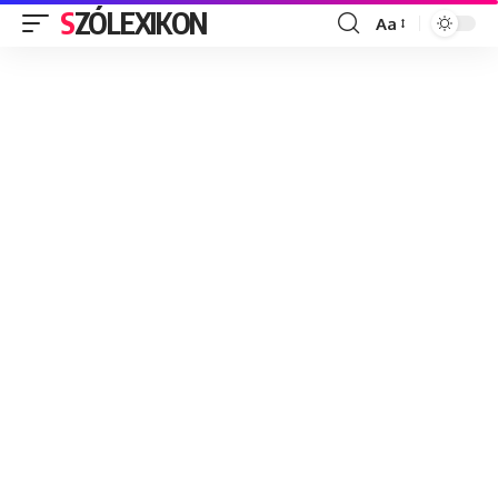
SZÓLEXIKON
Aa
Font
Resizer