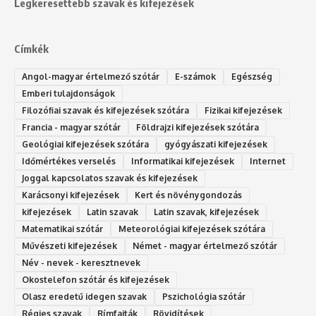
Legkeresettebb szavak és kifejezések
Címkék
Angol-magyar értelmező szótár
E-számok
Egészség
Emberi tulajdonságok
Filozófiai szavak és kifejezések szótára
Fizikai kifejezések
Francia - magyar szótár
Földrajzi kifejezések szótára
Geológiai kifejezések szótára
gyógyászati kifejezések
Időmértékes verselés
Informatikai kifejezések
Internet
Joggal kapcsolatos szavak és kifejezések
Karácsonyi kifejezések
Kert és növénygondozás
kifejezések
Latin szavak
Latin szavak, kifejezések
Matematikai szótár
Meteorológiai kifejezések szótára
Művészeti kifejezések
Német - magyar értelmező szótár
Név - nevek - keresztnevek
Okostelefon szótár és kifejezések
Olasz eredetű idegen szavak
Ps‮gólohciz‬ia s‮átóz‬r
Régies szavak
Rímfajták
Rövidítések