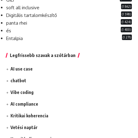
(1 862)
soft all inclusive
(1 598)
Digitális tartalomkészítő
(1 424)
panta rhei
(1 400)
és
(1 271)
Entalpia
Legfrissebb szavak a szótárban
AI use case
chatbot
Vibe coding
AI compliance
Kritikai koherencia
Vetési naptár