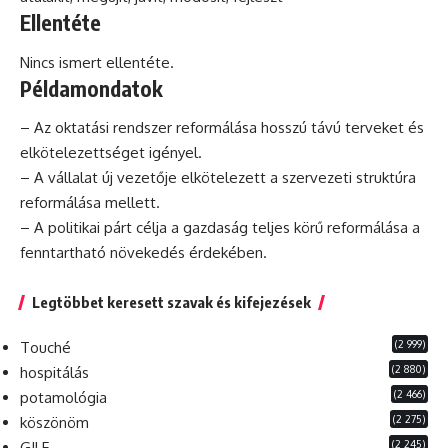
Ellentéte
Nincs ismert ellentéte.
Példamondatok
– Az oktatási rendszer reformálása hosszú távú terveket és
elkötelezettséget igényel.
– A vállalat új vezetője elkötelezett a szervezeti struktúra
reformálása mellett.
– A politikai
párt
célja a gazdaság teljes körű reformálása a
fenntartható növekedés érdekében.
Legtöbbet keresett szavak és kifejezések
(2 999)
Touché
(2 880)
hospitálás
(2 466)
potamológia
(2 275)
köszönöm
(2 245)
GILF