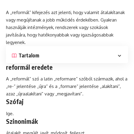
A „reformál” kifejezés azt jelenti, hogy valamit átalakítanak
vagy megújítanak a jobb működés érdekében. Gyakran
használják intézmények, rendszerek vagy szokások
javítására, hogy hatékonyabbak vagy igazságosabbak
legyenek.
Tartalom
reformál eredete
A „reformál”
szó
a
latin
„reformare” szóból származik, ahol a
„re-” jelentése „újra”
és
a „formare” jelentése „alakítani”,
azaz „újraalakítani” vagy „megjavítani”.
Szófaj
Ige.
Szinonimák
átalakít, megújít, javít, módosít, fejleszt