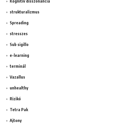
Kognitív disszonancia
strukturalizmus
Spreading
stresszes
Sub sigillo
e-learning
terminál
Vazallus
unhealthy
Rizikó
Tetra Pak
Ajtony