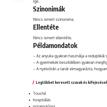
Ige.
Szinonimák
Nincs ismert szinonima.
Ellentéte
Nincs ismert ellentéte.
Példamondatok
– Az anyuka gyakran használja a reduplikál 
– A gyermekek beszédében gyakran megfigye
– A nyelvórán a tanár elmagyarázta,
hogyan
Legtöbbet keresett szavak és kifejezése
Touché
hospitálás
potamológia