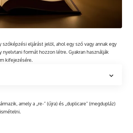
y szóképzési eljárást jelöl, ahol egy szó vagy annak egy
y nyelvtani formát hozzon létre. Gyakran használják
m kifejezésére.
ármazik, amely a „re-” (újra)
és
„duplicare” (megdupláz)
ismételni.