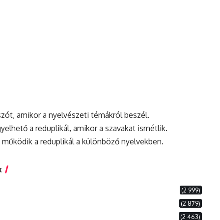
szót, amikor a nyelvészeti témákról beszél.
lhető a reduplikál, amikor a szavakat ismétlik.
működik a reduplikál a különböző nyelvekben.
k
(2 999)
(2 879)
(2 463)