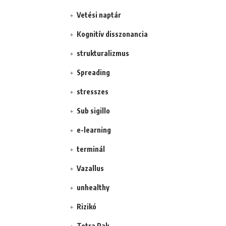
Vetési naptár
Kognitív disszonancia
strukturalizmus
Spreading
stresszes
Sub sigillo
e-learning
terminál
Vazallus
unhealthy
Rizikó
Tetra Pak