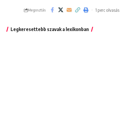
1 perc olvasás
Megosztás
Legkeresettebb szavak a lexikonban