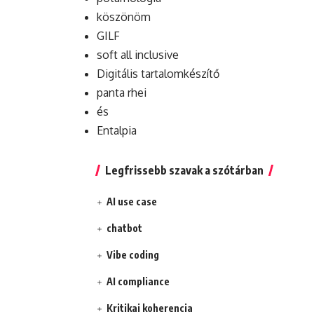
köszönöm
GILF
soft all inclusive
Digitális tartalomkészítő
panta rhei
és
Entalpia
Legfrissebb szavak a szótárban
AI use case
chatbot
Vibe coding
AI compliance
Kritikai koherencia