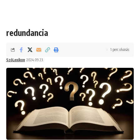
redundancia
1 perc olvasás
SzóLexikon
2024.09.23.