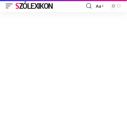
SZÓLEXIKON
Aa
Font
Resizer