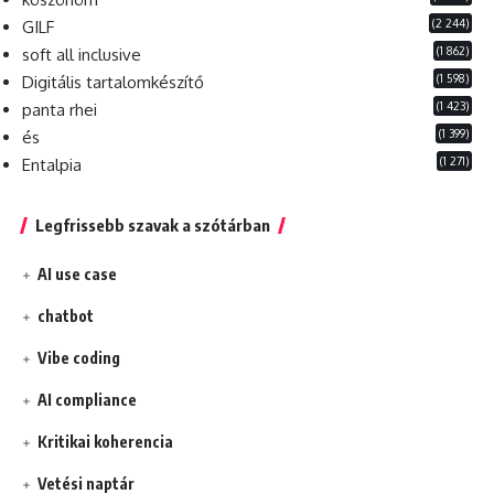
(2 244)
GILF
(1 862)
soft all inclusive
(1 598)
Digitális tartalomkészítő
(1 423)
panta rhei
(1 399)
és
(1 271)
Entalpia
Legfrissebb szavak a szótárban
AI use case
chatbot
Vibe coding
AI compliance
Kritikai koherencia
Vetési naptár