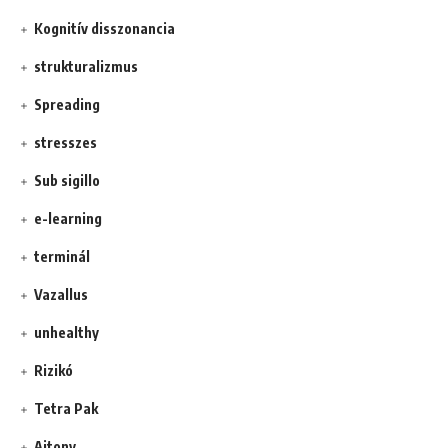
Kognitív disszonancia
strukturalizmus
Spreading
stresszes
Sub sigillo
e-learning
terminál
Vazallus
unhealthy
Rizikó
Tetra Pak
Ajtony