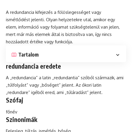
A redundancia kifejezés a fölöslegességet vagy
ismétlődést jelenti. Olyan helyzetekre utal, amikor egy
elem,
információ
vagy folyamat szükségtelenül van jelen,
mert már más elemek által is biztosítva van, így nincs
hozzáadott értéke vagy funkciója.
Tartalom
redundancia eredete
A „redundancia” a
latin
„redundantia” szóból származik, ami
„túlfolyást” vagy „bőséget” jelent. Az ókori latin
„redundare” igéből ered, ami „túláradást” jelent.
Szófaj
főnév
Szinonimák
Felesleg, túlzás, ismétlés, bőség.