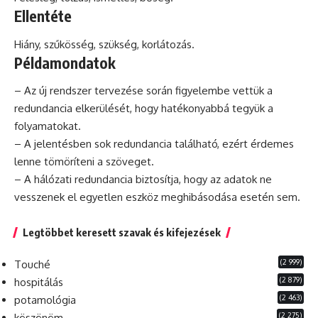
Ellentéte
Hiány, szűkösség, szükség, korlátozás.
Példamondatok
– Az új rendszer tervezése során figyelembe vettük a
redundancia elkerülését, hogy hatékonyabbá tegyük a
folyamatokat.
– A jelentésben sok redundancia található,
ezért
érdemes
lenne tömöríteni a szöveget.
– A hálózati redundancia biztosítja, hogy az adatok ne
vesszenek el egyetlen eszköz meghibásodása esetén sem.
Legtöbbet keresett szavak és kifejezések
(2 999)
Touché
(2 879)
hospitálás
(2 463)
potamológia
(2 275)
köszönöm