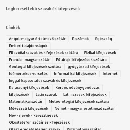
Legkeresettebb szavak és kifejezések
Címkék
Angol-magyar értelmező szótár
E-számok
Egészség
Emberi tulajdonságok
Filozófiai szavak és kifejezések szótára
Fizikai kifejezések
Francia - magyar szótár
Földrajzi kifejezések szótára
Geológiai kifejezések szótára
gyógyászati kifejezések
Időmértékes verselés
Informatikai kifejezések
Internet
Joggal kapcsolatos szavak és kifejezések
Karácsonyi kifejezések
Kert és növénygondozás
kifejezések
Latin szavak
Latin szavak, kifejezések
Matematikai szótár
Meteorológiai kifejezések szótára
Művészeti kifejezések
Német - magyar értelmező szótár
Név - nevek - keresztnevek
Okostelefon szótár és kifejezések
Olasz eredetű idegen szavak
Ps‮gólohciz‬ia s‮átóz‬r