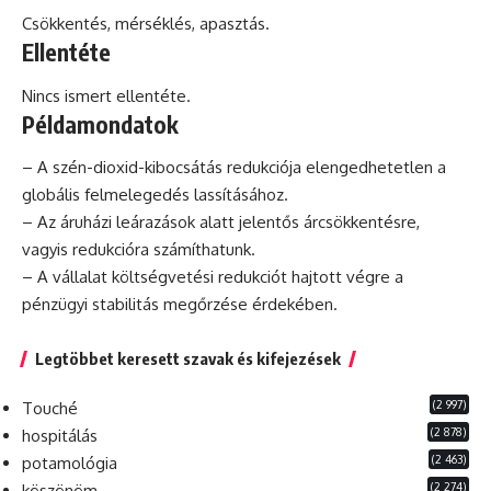
Csökkentés, mérséklés, apasztás.
Ellentéte
Nincs ismert ellentéte.
Példamondatok
– A szén-dioxid-kibocsátás redukciója elengedhetetlen a
globális
felmelegedés lassításához.
– Az áruházi leárazások alatt jelentős árcsökkentésre,
vagyis redukcióra számíthatunk.
– A vállalat költségvetési redukciót hajtott végre a
pénzügyi stabilitás megőrzése érdekében.
Legtöbbet keresett szavak és kifejezések
(2 997)
Touché
(2 878)
hospitálás
(2 463)
potamológia
(2 274)
köszönöm