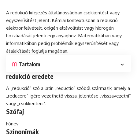
A redukció kifejezés általánosságban csökkentést vagy
egyszerűsítést jelent. Kémiai kontextusban a redukció
elektronfelvételt,
oxigén
eltávolítást vagy hidrogén
hozzáadását jelenti egy anyaghoz. Matematikában vagy
informatikában pedig problémák egyszerűsítését vagy
átalakítását foglalja magában.
Tartalom
redukció eredete
A „redukció” szó a
latin
„reductio” szóból származik, amely a
„reducere” igére vezethető vissza, jelentése „visszavezetni”
vagy „csökkenteni”.
Szófaj
Főnév.
Szinonimák