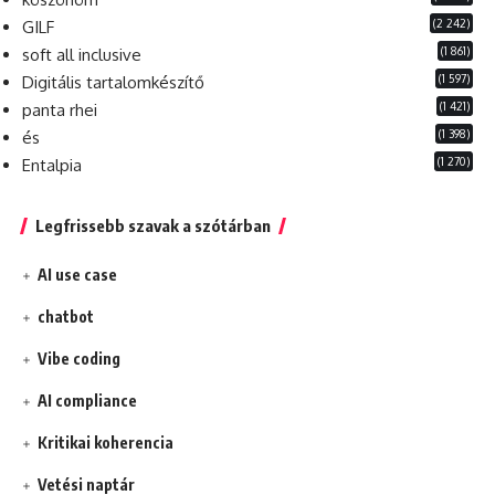
(2 242)
GILF
(1 861)
soft all inclusive
(1 597)
Digitális tartalomkészítő
(1 421)
panta rhei
(1 398)
és
(1 270)
Entalpia
Legfrissebb szavak a szótárban
AI use case
chatbot
Vibe coding
AI compliance
Kritikai koherencia
Vetési naptár