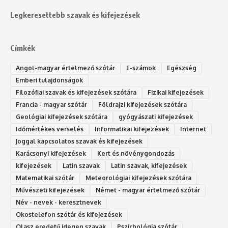
Legkeresettebb szavak és kifejezések
Címkék
Angol-magyar értelmező szótár
E-számok
Egészség
Emberi tulajdonságok
Filozófiai szavak és kifejezések szótára
Fizikai kifejezések
Francia - magyar szótár
Földrajzi kifejezések szótára
Geológiai kifejezések szótára
gyógyászati kifejezések
Időmértékes verselés
Informatikai kifejezések
Internet
Joggal kapcsolatos szavak és kifejezések
Karácsonyi kifejezések
Kert és növénygondozás
kifejezések
Latin szavak
Latin szavak, kifejezések
Matematikai szótár
Meteorológiai kifejezések szótára
Művészeti kifejezések
Német - magyar értelmező szótár
Név - nevek - keresztnevek
Okostelefon szótár és kifejezések
Olasz eredetű idegen szavak
Ps‮gólohciz‬ia s‮átóz‬r