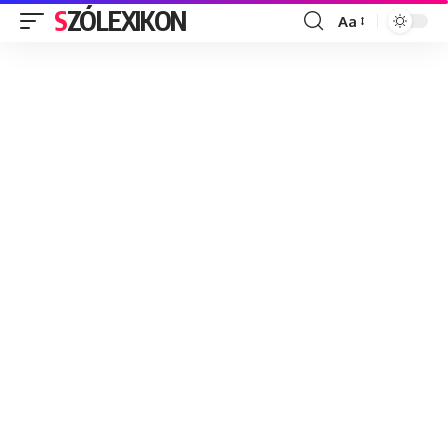
SZÓLEXIKON
Aa
Font
Resizer