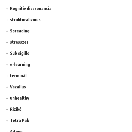
Kognitív disszonancia
strukturalizmus
Spreading
stresszes
Sub sigillo
e-learning
terminál
Vazallus
unhealthy
Rizikó
Tetra Pak
Ajtony