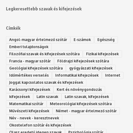
Legkeresettebb szavak és kifejezések
Címkék
Angol-magyar értelmező szótár
E-számok
Egészség
Emberi tulajdonságok
Filozófiai szavak és kifejezések szótára
Fizikai kifejezések
Francia - magyar szótár
Földrajzi kifejezések szótára
Geológiai kifejezések szótára
gyógyászati kifejezések
Időmértékes verselés
Informatikai kifejezések
Internet
Joggal kapcsolatos szavak és kifejezések
Karácsonyi kifejezések
Kert és növénygondozás
kifejezések
Latin szavak
Latin szavak, kifejezések
Matematikai szótár
Meteorológiai kifejezések szótára
Művészeti kifejezések
Német - magyar értelmező szótár
Név - nevek - keresztnevek
Okostelefon szótár és kifejezések
Olasz eredetű idegen szavak
Ps‮gólohciz‬ia s‮átóz‬r