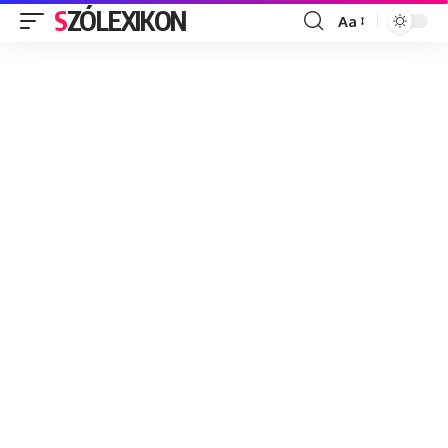
SZÓLEXIKON
Aa
Font
Resizer