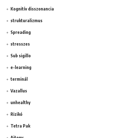
Kognitív disszonancia
strukturalizmus
Spreading
stresszes
Sub sigillo
e-learning
terminál
Vazallus
unhealthy
Rizikó
Tetra Pak
Ajtony