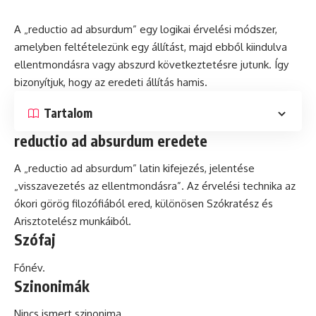
A „reductio ad absurdum” egy logikai érvelési módszer,
amelyben feltételezünk egy állítást, majd ebből kiindulva
ellentmondásra vagy abszurd következtetésre jutunk. Így
bizonyítjuk, hogy az eredeti állítás hamis.
Tartalom
reductio ad absurdum eredete
A „reductio ad absurdum”
latin
kifejezés, jelentése
„visszavezetés az ellentmondásra”. Az érvelési technika az
ókori görög filozófiából ered, különösen Szókratész
és
Arisztotelész munkáiból.
Szófaj
Főnév.
Szinonimák
Nincs ismert szinonima