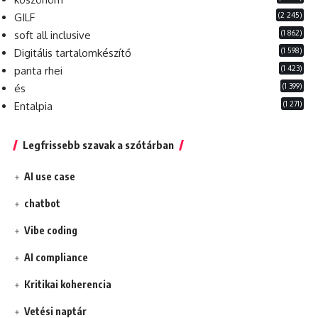
(2 245)
GILF
(1 862)
soft all inclusive
(1 598)
Digitális tartalomkészítő
(1 423)
panta rhei
(1 399)
és
(1 271)
Entalpia
Legfrissebb szavak a szótárban
AI use case
chatbot
Vibe coding
AI compliance
Kritikai koherencia
Vetési naptár