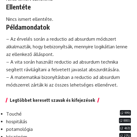
Ellentéte
Nincs ismert ellentéte.
Példamondatok
– Az érvelés során a reductio ad absurdum módszert
alkalmazták, hogy bebizonyítsák, mennyire logikátlan lenne
az ellenkező álláspont.
– A vita során használt reductio ad absurdum technika
segített rávilágítani a felvetett javaslat abszurditására.
– A matematikai bizonyításban a reductio ad absurdum
módszerrel zárták ki az összes lehetséges ellenérvet.
Legtöbbet keresett szavak és kifejezések
(2 999)
Touché
(2 880)
hospitálás
(2 463)
potamológia
(2 275)
köszönöm