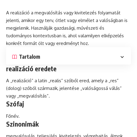
A realizáció a megvalósítás vagy kivitelezés folyamatát
jelenti, amikor egy terv, ötlet vagy elmélet a valóságban is
megjelenik. Használják gazdasági, művészeti és
tudományos kontextusban is, ahol valamilyen elképzelés
konkrét
formát ölt vagy eredményt hoz.
Tartalom
realizáció eredete
A „realizáció” a
latin
„realis” szóból ered, amely a „res”
(dolog) szóból származik, jelentése „valóságossá válás”
vagy „megvalósítás”.
Szófaj
Főnév.
Szinonimák
megvalósulás, teljesülés, kivitelezés, végrehajtás, álmok