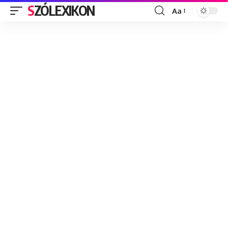
SZÓLEXIKON
Aa
Font
Resizer