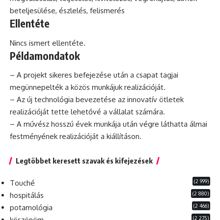
beteljesülése, észlelés, felismerés
Ellentéte
Nincs ismert ellentéte.
Példamondatok
– A projekt sikeres befejezése után a csapat tagjai
megünnepelték a közös munkájuk realizációját.
– Az új technológia bevezetése az
innovatív
ötletek
realizációját tette lehetővé a vállalat számára.
– A művész hosszú évek munkája után végre láthatta álmai
festményének realizációját a kiállításon.
Legtöbbet keresett szavak és kifejezések
(2 999)
Touché
(2 880)
hospitálás
(2 466)
potamológia
(2 275)
köszönöm