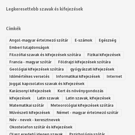
Legkeresettebb szavak és kifejezések
Címkék
Angol-magyar értelmező szótár
E-számok
Egészség
Emberi tulajdonságok
Filozófiai szavak és kifejezések szótára
Fizikai kifejezések
Francia - magyar szótár
Földrajzi kifejezések szótára
Geológiai kifejezések szótára
gyógyászati kifejezések
Időmértékes verselés
Informatikai kifejezések
Internet
Joggal kapcsolatos szavak és kifejezések
Karácsonyi kifejezések
Kert és növénygondozás
kifejezések
Latin szavak
Latin szavak, kifejezések
Matematikai szótár
Meteorológiai kifejezések szótára
Művészeti kifejezések
Német - magyar értelmező szótár
Név - nevek - keresztnevek
Okostelefon szótár és kifejezések
Olasz eredetű idegen szavak
Ps‮gólohciz‬ia s‮átóz‬r