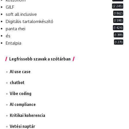
(2 245)
GILF
(1 862)
soft all inclusive
(1 598)
Digitális tartalomkészítő
(1 424)
panta rhei
(1 399)
és
(1 271)
Entalpia
Legfrissebb szavak a szótárban
AI use case
chatbot
Vibe coding
AI compliance
Kritikai koherencia
Vetési naptár