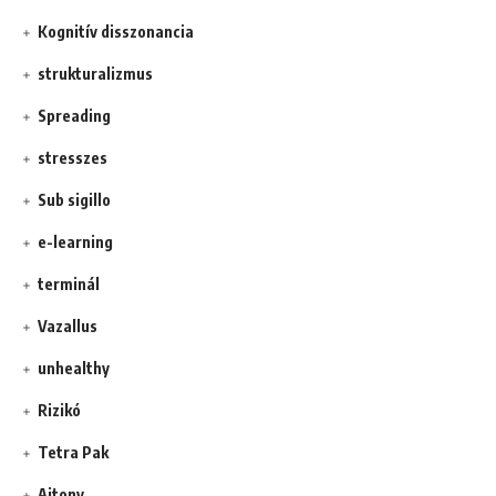
Kognitív disszonancia
strukturalizmus
Spreading
stresszes
Sub sigillo
e-learning
terminál
Vazallus
unhealthy
Rizikó
Tetra Pak
Ajtony