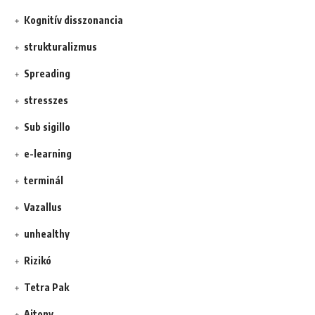
Kognitív disszonancia
strukturalizmus
Spreading
stresszes
Sub sigillo
e-learning
terminál
Vazallus
unhealthy
Rizikó
Tetra Pak
Ajtony