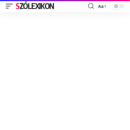
SZÓLEXIKON
Aa
Font
Resizer