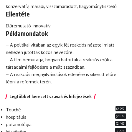
konzervatív, maradi, visszamaradott, hagyománytisztelő
Ellentéte
Előremutató,
innovatív
.
Példamondatok
– A politikai vitában az egyik fél reakciós nézetei miatt
nehezen jutottak közös nevezőre.
– A film bemutatja, hogyan hatottak a reakciós erők a
társadalmi fejlődésre a múlt században.
– A reakciós megnyilvánulások ellenére is sikerült előre
lépni a reformok terén.
Legtöbbet keresett szavak és kifejezések
(2 999)
Touché
(2 879)
hospitálás
(2 463)
potamológia
(2 275)
köszönöm