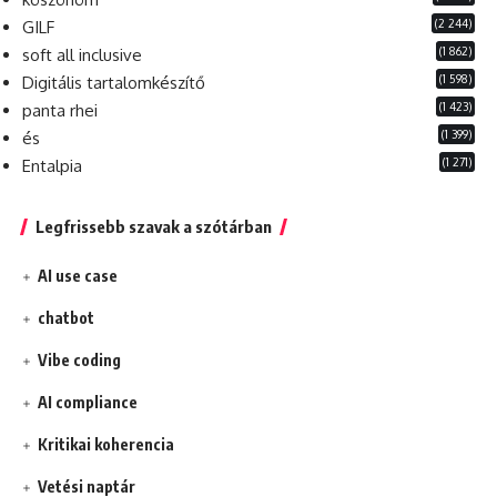
(2 244)
GILF
(1 862)
soft all inclusive
(1 598)
Digitális tartalomkészítő
(1 423)
panta rhei
(1 399)
és
(1 271)
Entalpia
Legfrissebb szavak a szótárban
AI use case
chatbot
Vibe coding
AI compliance
Kritikai koherencia
Vetési naptár