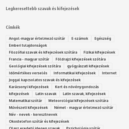
Legkeresettebb szavak és kifejezések
Címkék
Angol-magyar értelmező szótár
E-számok
Egészség
Emberi tulajdonságok
Filozófiai szavak és kifejezések szótára
Fizikai kifejezések
Francia - magyar szótár
Földrajzi kifejezések szótára
Geológiai kifejezések szótára
gyógyászati kifejezések
Időmértékes verselés
Informatikai kifejezések
Internet
Joggal kapcsolatos szavak és kifejezések
Karácsonyi kifejezések
Kert és növénygondozás
kifejezések
Latin szavak
Latin szavak, kifejezések
Matematikai szótár
Meteorológiai kifejezések szótára
Művészeti kifejezések
Német - magyar értelmező szótár
Név - nevek - keresztnevek
Okostelefon szótár és kifejezések
Olasz eredetű idegen szavak
Ps‮gólohciz‬ia s‮átóz‬r