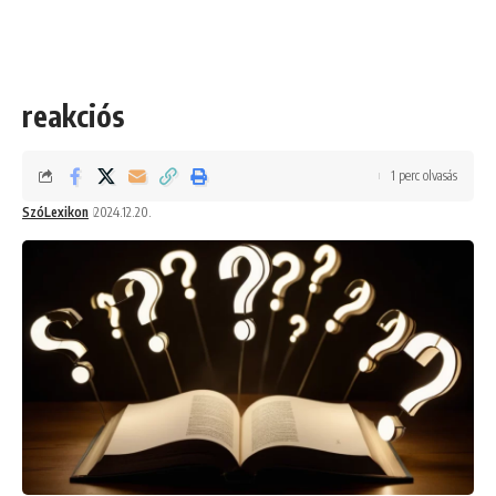
reakciós
1 perc olvasás
SzóLexikon
2024.12.20.