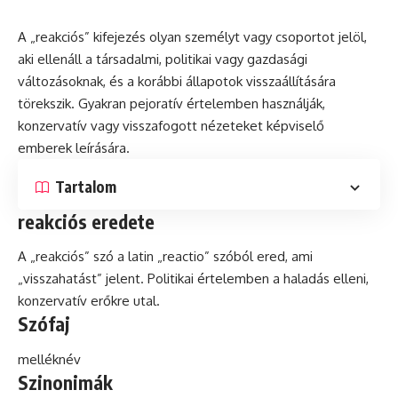
A „reakciós” kifejezés olyan személyt vagy csoportot jelöl,
aki ellenáll a társadalmi, politikai vagy gazdasági
változásoknak, és a korábbi állapotok visszaállítására
törekszik. Gyakran
pejoratív
értelemben használják,
konzervatív
vagy visszafogott nézeteket képviselő
emberek leírására.
Tartalom
reakciós eredete
A „reakciós”
szó
a
latin
„reactio” szóból ered, ami
„visszahatást” jelent. Politikai értelemben a haladás elleni,
konzervatív erőkre utal.
Szófaj
melléknév
Szinonimák