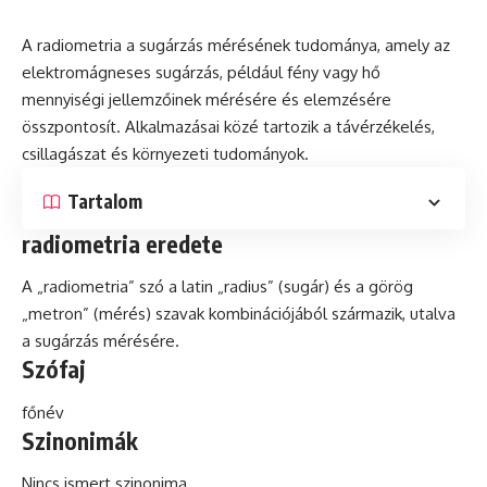
A radiometria a sugárzás mérésének tudománya, amely az
elektromágneses sugárzás, például fény vagy
hő
mennyiségi jellemzőinek mérésére és elemzésére
összpontosít. Alkalmazásai közé tartozik a távérzékelés,
csillagászat és környezeti tudományok.
Tartalom
radiometria eredete
A „radiometria”
szó
a
latin
„radius” (sugár) és a görög
„metron” (mérés) szavak kombinációjából származik, utalva
a sugárzás mérésére.
Szófaj
főnév
Szinonimák
Nincs ismert szinonima