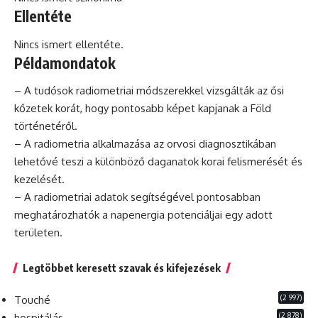
Ellentéte
Nincs ismert ellentéte.
Példamondatok
– A tudósok radiometriai módszerekkel vizsgálták az ősi
kőzetek korát, hogy pontosabb képet kapjanak a Föld
történetéről.
– A radiometria alkalmazása az orvosi diagnosztikában
lehetővé teszi a különböző daganatok korai felismerését és
kezelését.
– A radiometriai adatok segítségével pontosabban
meghatározhatók a napenergia potenciáljai egy adott
területen.
Legtöbbet keresett szavak és kifejezések
(2 997)
Touché
(2 878)
hospitálás