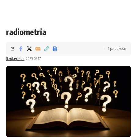
radiometria
1 perc olvasás
SzóLexikon
2025.02.17.