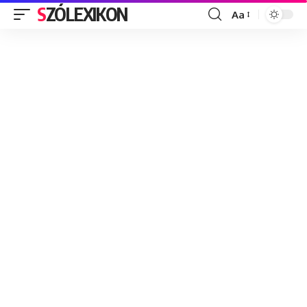
SZÓLEXIKON
Aa
Font
Resizer