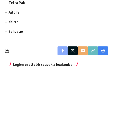
Tetra Pak
Ajtony
sbirro
Salivatio
Legkeresettebb szavak a lexikonban