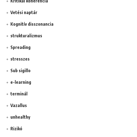
Kritikai koherencia
Vetési naptár
Kognitív disszonancia
strukturalizmus
Spreading
stresszes
Sub sigillo
e-learning
terminál
Vazallus
unhealthy
Rizikó