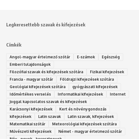
Legkeresettebb szavak és kifejezések
Címkék
Angol-magyar értelmező szótár
E-számok
Egészség
Emberi tulajdonságok
Filozófiai szavak és kifejezések szótára
Fizikai kifejezések
Francia - magyar szótár
Földrajzi kifejezések szótára
Geológiai kifejezések szótára
gyógyászati kifejezések
Időmértékes verselés
Informatikai kifejezések
Internet
Joggal kapcsolatos szavak és kifejezések
Karácsonyi kifejezések
Kert és növénygondozás
kifejezések
Latin szavak
Latin szavak, kifejezések
Matematikai szótár
Meteorológiai kifejezések szótára
Művészeti kifejezések
Német - magyar értelmező szótár
Név - nevek - keresztnevek