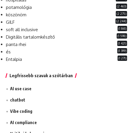
(2 463)
potamológia
(2 275)
köszönöm
(2 244)
GILF
(1 861)
soft all inclusive
(1 598)
Digitális tartalomkészítő
(1 421)
panta rhei
(1 399)
és
(1 271)
Entalpia
Legfrissebb szavak a szótárban
AI use case
chatbot
Vibe coding
AI compliance