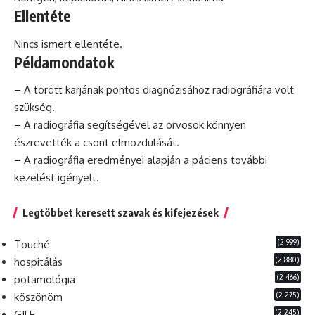
Ellentéte
Nincs ismert ellentéte.
Példamondatok
– A törött karjának pontos diagnózisához radiográfiára volt
szükség.
– A radiográfia segítségével az orvosok könnyen
észrevették a csont elmozdulását.
– A radiográfia eredményei alapján a
páciens
további
kezelést igényelt.
Legtöbbet keresett szavak és kifejezések
(2 999)
Touché
(2 880)
hospitálás
(2 466)
potamológia
(2 275)
köszönöm
(2 245)
GILF