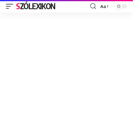
SZÓLEXIKON
Aa
Font
Resizer