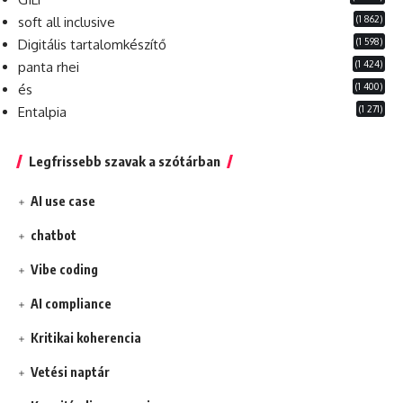
(1 862)
soft all inclusive
(1 598)
Digitális tartalomkészítő
(1 424)
panta rhei
(1 400)
és
(1 271)
Entalpia
Legfrissebb szavak a szótárban
AI use case
chatbot
Vibe coding
AI compliance
Kritikai koherencia
Vetési naptár