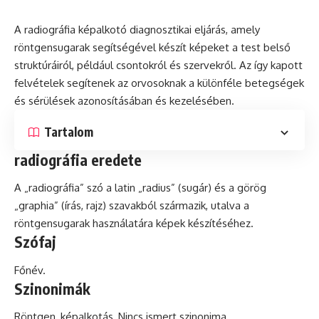
A radiográfia képalkotó diagnosztikai eljárás, amely
röntgensugarak segítségével készít képeket a test belső
struktúráiról, például csontokról
és
szervekről. Az így kapott
felvételek segítenek az orvosoknak a különféle betegségek
és sérülések azonosításában és kezelésében.
Tartalom
radiográfia eredete
A „radiográfia” szó a
latin
„radius” (sugár) és a görög
„graphia” (írás, rajz) szavakból származik, utalva a
röntgensugarak használatára képek készítéséhez.
Szófaj
Főnév.
Szinonimák
Röntgen, képalkotás, Nincs ismert szinonima