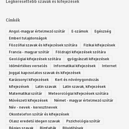
Legkeresettebb szavak és kifejezések
Címkék
Angol-magyar értelmező szótár
E-számok
Egészség
Emberi tulajdonságok
Filozófiai szavak és kifejezések szótára
Fizikai kifejezések
Francia - magyar szótár
Földrajzi kifejezések szótára
Geológiai kifejezések szótára
gyógyászati kifejezések
Időmértékes verselés
Informatikai kifejezések
Internet
Joggal kapcsolatos szavak és kifejezések
Karácsonyi kifejezések
Kert és növénygondozás
kifejezések
Latin szavak
Latin szavak, kifejezések
Matematikai szótár
Meteorológiai kifejezések szótára
Művészeti kifejezések
Német - magyar értelmező szótár
Név - nevek - keresztnevek
Okostelefon szótár és kifejezések
Olasz eredetű idegen szavak
Ps‮gólohciz‬ia s‮átóz‬r
Régies szavak
Rímfajták
Rövidítések