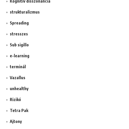
Kognitív disszonancia
strukturalizmus
Spreading
stresszes
Sub sigillo
e-learning
terminál
Vazallus
unhealthy
Rizikó
Tetra Pak
Ajtony