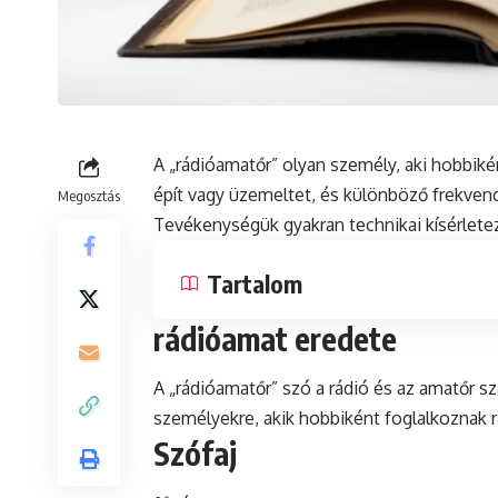
A „
rádióamatőr
” olyan személy, aki hobbik
épít vagy üzemeltet,
és
különböző frekvenci
Megosztás
Tevékenységük gyakran technikai kísérletez
Tartalom
rádióamat eredete
A „rádióamatőr”
szó
a rádió és az amatőr s
személyekre, akik hobbiként foglalkoznak
Szófaj