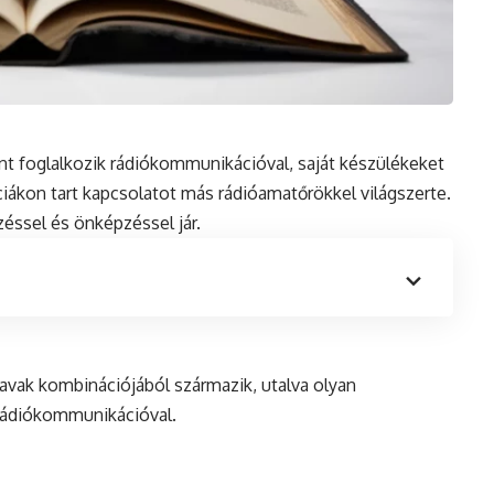
ént foglalkozik rádiókommunikációval, saját készülékeket
ákon tart kapcsolatot más rádióamatőrökkel világszerte.
éssel és önképzéssel jár.
zavak kombinációjából származik, utalva olyan
 rádiókommunikációval.