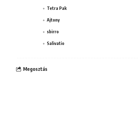
Tetra Pak
Ajtony
sbirro
Salivatio
Megosztás