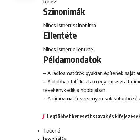
főnév
Szinonimák
Nincs ismert szinonima
Ellentéte
Nincs ismert ellentéte.
Példamondatok
– A rádióamatőrök gyakran építenek saját a
– A klubban találkoztam egy tapasztalt rádi
tevékenykedik a hobbijában.
– A rádióamatőr versenyen sok különböző or
Legtöbbet keresett szavak és kifejezése
Touché
hospitálás