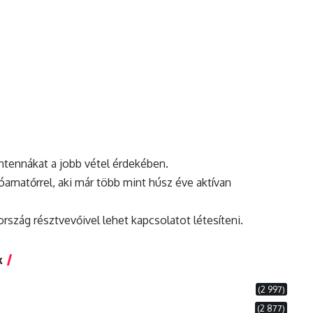
ntennákat a jobb vétel érdekében.
óamatőrrel, aki már több mint húsz éve aktívan
szág résztvevőivel lehet kapcsolatot létesíteni.
k
(2 997)
(2 877)