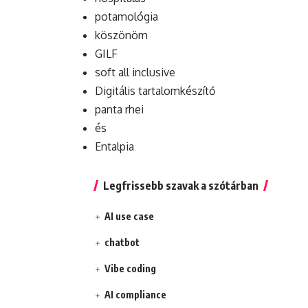
potamológia
köszönöm
GILF
soft all inclusive
Digitális tartalomkészítő
panta rhei
és
Entalpia
Legfrissebb szavak a szótárban
AI use case
chatbot
Vibe coding
AI compliance