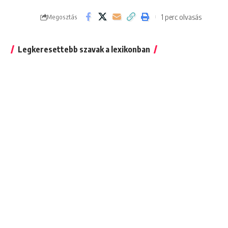
1 perc olvasás
Megosztás
Legkeresettebb szavak a lexikonban