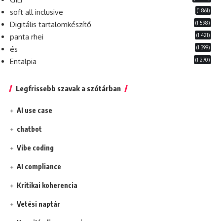
(1 861)
soft all inclusive
(1 598)
Digitális tartalomkészítő
(1 421)
panta rhei
(1 399)
és
(1 270)
Entalpia
Legfrissebb szavak a szótárban
AI use case
chatbot
Vibe coding
AI compliance
Kritikai koherencia
Vetési naptár