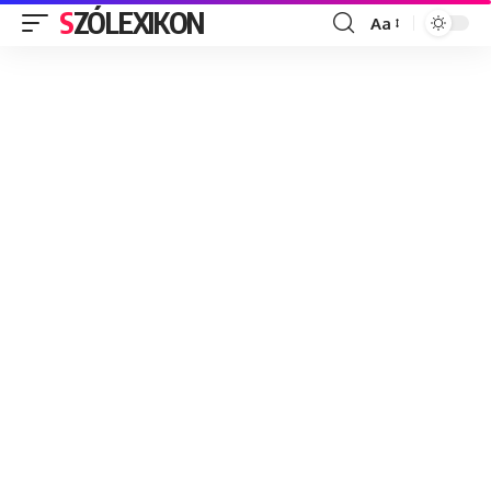
SZÓLEXIKON
Aa
Font
Resizer