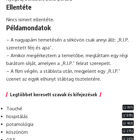
Ellentéte
Nincs ismert ellentéte.
Példamondatok
– A nagyapám temetésén a sírkövön
csak
annyi állt: „R.I.P.
szeretett
férj
és apa”.
– Amikor megérkeztem a temetőbe, megláttam egy régi
barátom sírját, amelyen a „R.I.P.” felirat szerepelt.
– A film végén, a stáblista után, megjelent egy „R.I.P.”
üzenet az egyik elhunyt stábtag tiszteletére.
Legtöbbet keresett szavak és kifejezések
(2 997)
Touché
(2 878)
hospitálás
(2 463)
potamológia
(2 275)
köszönöm
(2 243)
GILF