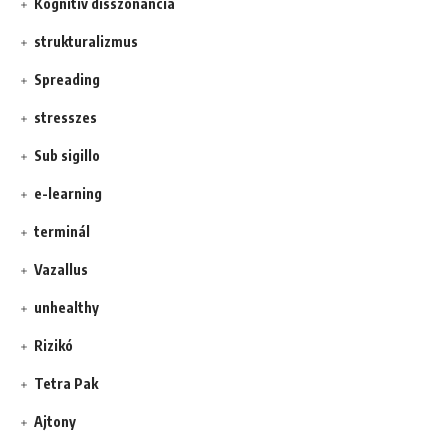
Kognitív disszonancia
strukturalizmus
Spreading
stresszes
Sub sigillo
e-learning
terminál
Vazallus
unhealthy
Rizikó
Tetra Pak
Ajtony