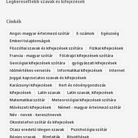
Legkeresettebb szavak és kifejezések
Címkék
Angol-magyar értelmező szótár
E-számok
Egészség
Emberi tulajdonságok
Filozófiai szavak és kifejezések szótára
Fizikai kifejezések
Francia - magyar szótár
Földrajzi kifejezések szótára
Geológiai kifejezések szótára
gyógyászati kifejezések
Időmértékes verselés
Informatikai kifejezések
Internet
Joggal kapcsolatos szavak és kifejezések
Karácsonyi kifejezések
Kert és növénygondozás
kifejezések
Latin szavak
Latin szavak, kifejezések
Matematikai szótár
Meteorológiai kifejezések szótára
Művészeti kifejezések
Német - magyar értelmező szótár
Név - nevek - keresztnevek
Okostelefon szótár és kifejezések
Olasz eredetű idegen szavak
Ps‮gólohciz‬ia s‮átóz‬r
Régies szavak
Rímfajták
Rövidítések