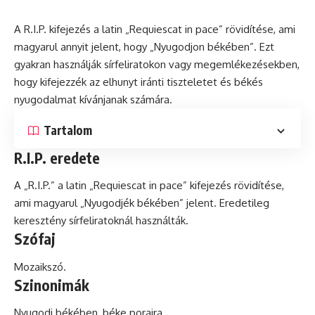
A R.I.P. kifejezés a
latin
„Requiescat in pace” rövidítése, ami
magyarul annyit jelent, hogy „Nyugodjon békében”. Ezt
gyakran használják sírfeliratokon vagy megemlékezésekben,
hogy kifejezzék az elhunyt iránti tiszteletet
és
békés
nyugodalmat kívánjanak számára.
Tartalom
R.I.P. eredete
A „R.I.P.” a latin „Requiescat in pace” kifejezés rövidítése,
ami magyarul „Nyugodjék békében” jelent. Eredetileg
keresztény sírfeliratoknál használták.
Szófaj
Mozaikszó.
Szinonimák
Nyugodj békében, béke poraira