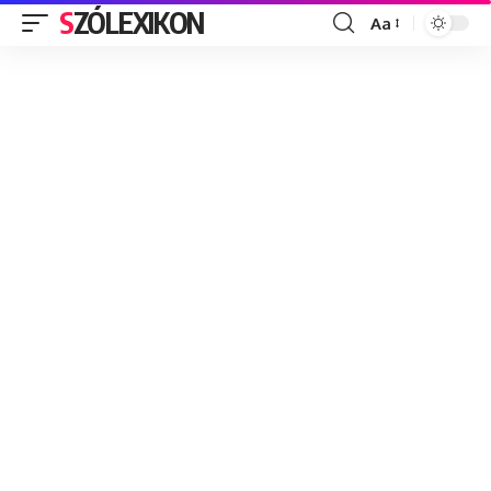
SZÓLEXIKON
Aa
Font
Resizer