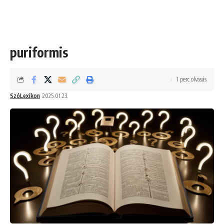
puriformis
1 perc olvasás
SzóLexikon
2025.01.23.