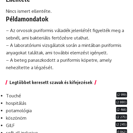
Nincs ismert ellentéte.
Példamondatok
– Az orvosok puriformis váladék jelenlétét figyelték meg a
sebnél, ami bakteriális fertőzésre utalhat.
– A laboratóriumi vizsgálatok során a mintában puriformis
anyagokat találtak, ami további elemzést igényelt.
– A beteg panaszkodott a puriformis köpetre, amely
nehezítette a légzését.
Legtöbbet keresett szavak és kifejezések
(2 999)
Touché
(2 880)
hospitálás
(2 466)
potamológia
(2 275)
köszönöm
(2 245)
GILF
(1 862)
soft all inclusive