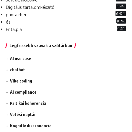
(1 598)
Digitális tartalomkészítő
(1 424)
panta rhei
(1 399)
és
(1 271)
Entalpia
Legfrissebb szavak a szótárban
AI use case
chatbot
Vibe coding
AI compliance
Kritikai koherencia
Vetési naptár
Kognitív disszonancia