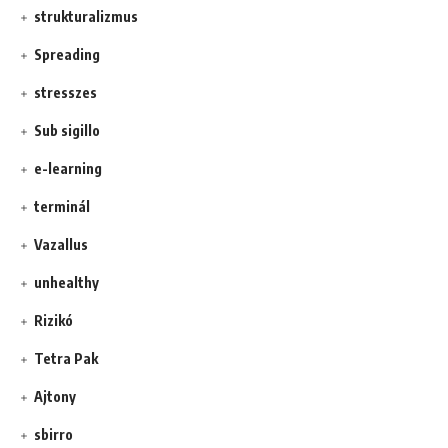
strukturalizmus
Spreading
stresszes
Sub sigillo
e-learning
terminál
Vazallus
unhealthy
Rizikó
Tetra Pak
Ajtony
sbirro