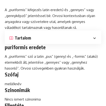
A „puriformis” kifejezés
latin
eredetű
és
„gennyes” vagy
„gennyképző” jelentéssel bír. Orvosi kontextusban olyan
anyagokra vagy szövetekre utal, amelyek gennyes
váladékot tartalmaznak vagy hasonlítanak rá.
Tartalom
puriformis eredete
A „puriformis”
szó
a latin „pus” (genny) és „-formis” (alakú)
elemekből áll, jelentése „gennyes” vagy „gennyhez
hasonló”. Orvosi szövegekben gyakran használják.
Szófaj
melléknév
Szinonimák
Nincs ismert szinonima
Ellentéte