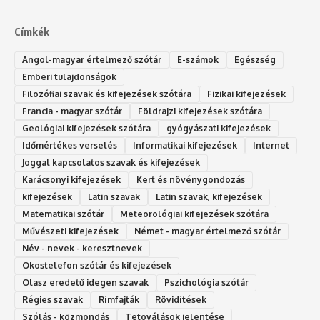
Címkék
Angol-magyar értelmező szótár
E-számok
Egészség
Emberi tulajdonságok
Filozófiai szavak és kifejezések szótára
Fizikai kifejezések
Francia - magyar szótár
Földrajzi kifejezések szótára
Geológiai kifejezések szótára
gyógyászati kifejezések
Időmértékes verselés
Informatikai kifejezések
Internet
Joggal kapcsolatos szavak és kifejezések
Karácsonyi kifejezések
Kert és növénygondozás
kifejezések
Latin szavak
Latin szavak, kifejezések
Matematikai szótár
Meteorológiai kifejezések szótára
Művészeti kifejezések
Német - magyar értelmező szótár
Név - nevek - keresztnevek
Okostelefon szótár és kifejezések
Olasz eredetű idegen szavak
Ps‮gólohciz‬ia s‮átóz‬r
Régies szavak
Rímfajták
Rövidítések
Szólás - közmondás
Tetoválások jelentése