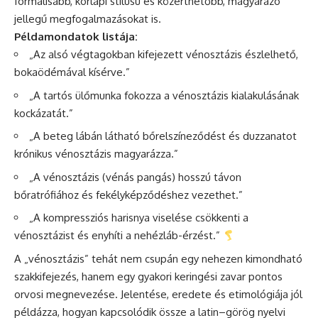
formálisabb, kórlapi stílusú és közérthetőbb, magyarázó
jellegű megfogalmazásokat is.
Példamondatok listája:
„Az alsó végtagokban kifejezett vénosztázis észlelhető,
bokaödémával kísérve.”
„A tartós ülőmunka fokozza a vénosztázis kialakulásának
kockázatát.”
„A beteg lábán látható bőrelszíneződést és duzzanatot
krónikus vénosztázis magyarázza.”
„A vénosztázis (vénás pangás) hosszú távon
bőratrófiához és fekélyképződéshez vezethet.”
„A kompressziós harisnya viselése csökkenti a
vénosztázist és enyhíti a nehézláb-érzést.”
A „vénosztázis” tehát nem csupán egy nehezen kimondható
szakkifejezés, hanem egy gyakori keringési zavar pontos
orvosi megnevezése. Jelentése, eredete és etimológiája jól
példázza, hogyan kapcsolódik össze a latin–görög nyelvi