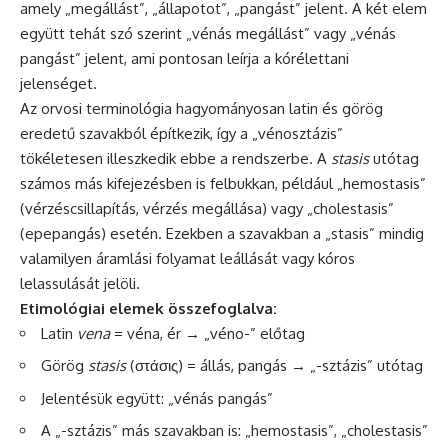
amely „megállást”, „állapotot”, „pangást” jelent. A két elem
együtt tehát szó szerint „vénás megállást” vagy „vénás
pangást” jelent, ami pontosan leírja a kórélettani
jelenséget.
Az orvosi terminológia hagyományosan latin és görög
eredetű szavakból építkezik, így a „vénosztázis”
tökéletesen illeszkedik ebbe a rendszerbe. A
stasis
utótag
számos más kifejezésben is felbukkan, például „hemostasis”
(vérzéscsillapítás, vérzés megállása) vagy „cholestasis”
(epepangás) esetén. Ezekben a szavakban a „stasis” mindig
valamilyen áramlási folyamat leállását vagy kóros
lelassulását jelöli.
Etimológiai elemek összefoglalva:
Latin
vena
= véna, ér → „véno-” előtag
Görög
stasis
(στάσις) = állás, pangás → „-sztázis” utótag
Jelentésük együtt: „vénás pangás”
A „-sztázis” más szavakban is: „hemostasis”, „cholestasis”