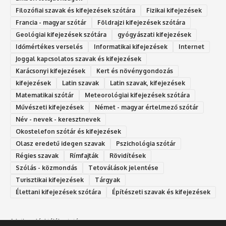
Filozófiai szavak és kifejezések szótára
Fizikai kifejezések
Francia - magyar szótár
Földrajzi kifejezések szótára
Geológiai kifejezések szótára
gyógyászati kifejezések
Időmértékes verselés
Informatikai kifejezések
Internet
Joggal kapcsolatos szavak és kifejezések
Karácsonyi kifejezések
Kert és növénygondozás
kifejezések
Latin szavak
Latin szavak, kifejezések
Matematikai szótár
Meteorológiai kifejezések szótára
Művészeti kifejezések
Német - magyar értelmező szótár
Név - nevek - keresztnevek
Okostelefon szótár és kifejezések
Olasz eredetű idegen szavak
Ps‮gólohciz‬ia s‮átóz‬r
Régies szavak
Rímfajták
Rövidítések
Szólás - közmondás
Tetoválások jelentése
Turisztikai kifejezések
Tárgyak
Élettani kifejezések szótára
Építészeti szavak és kifejezések
Adatkezelési tájékoztató