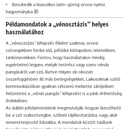
Illeszkedik a klasszikus latin–görög orvosi nyelvi
hagyományba
Példamondatok a „vénosztázis” helyes
használatához
A „vénosztázis” kifejezés főként szakmai, orvosi
szövegekben fordul elő, például kórlapokon, leletekben,
tankönyvekben. Fontos, hogy használatakor mindig
egyértelmű legyen, melyik testrész vagy szerv vénás
pangásáról van szó, illetve milyen ok-okozati
összefüggésben áll más betegségekkel. Laikusoknak szóló
kommunikációban gyakran célszerű mellette zárójelben
feltüntetni a „vénás pangás” kifejezést is a jobb érthetőség
érdekében.
Az alábbi példamondatok megmutatják, hogyan illeszthető
be a szó szakszövegbe, szóbeli tájékoztatásba, vagy akár
ismeretterjesztő írásokba. A mondatok között találunk