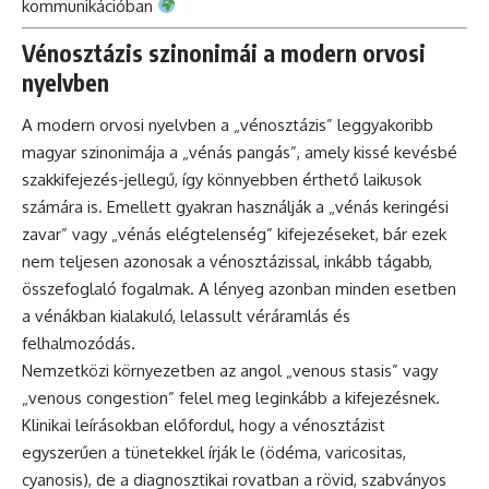
kommunikációban
Vénosztázis szinonimái a modern orvosi
nyelvben
A modern orvosi nyelvben a „vénosztázis” leggyakoribb
magyar szinonimája a „vénás pangás”, amely kissé kevésbé
szakkifejezés-jellegű, így könnyebben érthető laikusok
számára is. Emellett gyakran használják a „vénás keringési
zavar” vagy „vénás elégtelenség” kifejezéseket, bár ezek
nem teljesen azonosak a vénosztázissal, inkább tágabb,
összefoglaló fogalmak. A lényeg azonban minden esetben
a vénákban kialakuló, lelassult véráramlás és
felhalmozódás.
Nemzetközi környezetben az angol „venous stasis” vagy
„venous congestion” felel meg leginkább a kifejezésnek.
Klinikai leírásokban előfordul, hogy a vénosztázist
egyszerűen a tünetekkel írják le (ödéma, varicositas,
cyanosis), de a diagnosztikai rovatban a rövid, szabványos