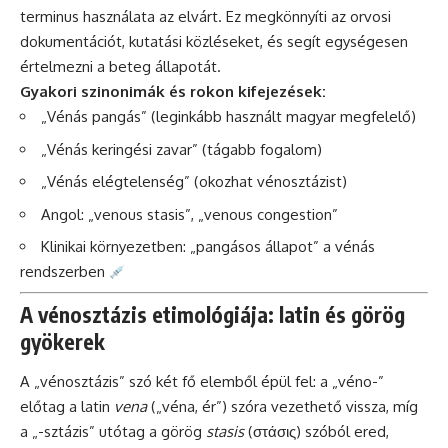
terminus használata az elvárt. Ez megkönnyíti az orvosi
dokumentációt, kutatási közléseket, és segít egységesen
értelmezni a beteg állapotát.
Gyakori szinonimák és rokon kifejezések:
„Vénás pangás” (leginkább használt magyar megfelelő)
„Vénás keringési zavar” (tágabb fogalom)
„Vénás elégtelenség” (okozhat vénosztázist)
Angol: „venous stasis”, „venous congestion”
Klinikai környezetben: „pangásos állapot” a vénás
rendszerben
A vénosztázis etimológiája: latin és görög
gyökerek
A „vénosztázis” szó két fő elemből épül fel: a „véno-”
előtag a latin
vena
(„véna, ér”) szóra vezethető vissza, míg
a „-sztázis” utótag a görög
stasis
(στάσις) szóból ered,