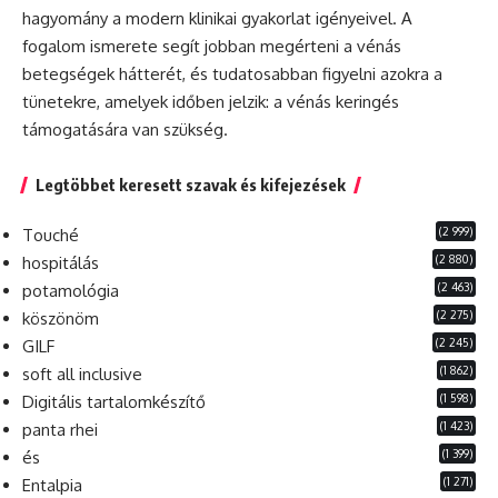
hagyomány a modern klinikai gyakorlat igényeivel. A
fogalom ismerete segít jobban megérteni a vénás
betegségek hátterét, és tudatosabban figyelni azokra a
tünetekre, amelyek időben jelzik: a vénás keringés
támogatására van szükség.
Legtöbbet keresett szavak és kifejezések
(2 999)
Touché
(2 880)
hospitálás
(2 463)
potamológia
(2 275)
köszönöm
(2 245)
GILF
(1 862)
soft all inclusive
(1 598)
Digitális tartalomkészítő
(1 423)
panta rhei
(1 399)
és
(1 271)
Entalpia