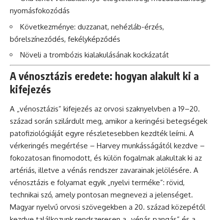
nyomásfokozódás
Következménye: duzzanat, nehézláb-érzés,
bőrelszíneződés, fekélyképződés
Növeli a trombózis kialakulásának kockázatát
A vénosztázis eredete: hogyan alakult ki a
kifejezés
A „vénosztázis” kifejezés az orvosi szaknyelvben a 19–20.
század során szilárdult meg, amikor a keringési betegségek
patofiziológiáját egyre részletesebben kezdték leírni. A
vérkeringés megértése – Harvey munkásságától kezdve –
fokozatosan finomodott, és külön fogalmak alakultak ki az
artériás, illetve a vénás rendszer zavarainak jelölésére. A
vénosztázis e folyamat egyik „nyelvi terméke”: rövid,
technikai szó, amely pontosan megnevezi a jelenséget.
Magyar nyelvű orvosi szövegekben a 20. század közepétől
kezdve találkozunk rendszeresen a „vénás pangás” és a