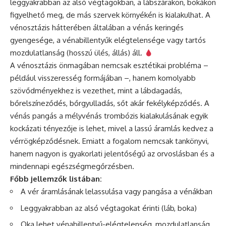
leggyakrabban az alsó végtagokban, a lábszárakon, bokákon
figyelhető meg, de más szervek környékén is kialakulhat. A
vénosztázis hátterében általában a vénás keringés
gyengesége, a vénabillentyűk elégtelensége vagy tartós
mozdulatlanság (hosszú ülés, állás) áll.
A vénosztázis önmagában nemcsak esztétikai probléma –
például visszeresség formájában –, hanem komolyabb
szövődményekhez is vezethet, mint a lábdagadás,
bőrelszíneződés, bőrgyulladás, sőt akár fekélyképződés. A
vénás pangás a mélyvénás trombózis kialakulásának egyik
kockázati tényezője is lehet, mivel a lassú áramlás kedvez a
vérrögképződésnek. Emiatt a fogalom nemcsak tankönyvi,
hanem nagyon is gyakorlati jelentőségű az orvoslásban és a
mindennapi egészségmegőrzésben.
Főbb jellemzők listában:
A vér áramlásának lelassulása vagy pangása a vénákban
Leggyakrabban az alsó végtagokat érinti (láb, boka)
Oka lehet vénabillentyű-elégtelenség, mozdulatlanság,