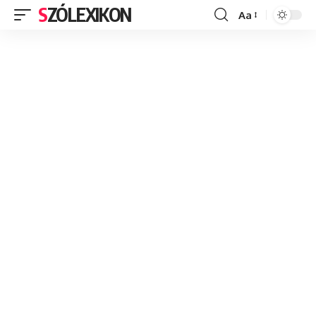
SZÓLEXIKON
Aa
Font
Resizer