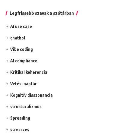
Legfrissebb szavak a szótárban
AI use case
chatbot
Vibe coding
AI compliance
Kritikai koherencia
Vetési naptár
Kognitív disszonancia
strukturalizmus
Spreading
stresszes