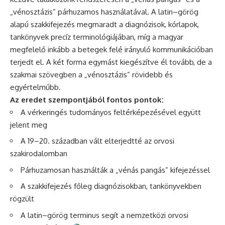
„vénosztázis” párhuzamos használatával. A latin–görög
alapú szakkifejezés megmaradt a diagnózisok, kórlapok,
tankönyvek precíz terminológiájában, míg a magyar
megfelelő inkább a betegek felé irányuló kommunikációban
terjedt el. A két forma egymást kiegészítve él tovább, de a
szakmai szövegben a „vénosztázis” rövidebb és
egyértelműbb.
Az eredet szempontjából fontos pontok:
A vérkeringés tudományos feltérképezésével együtt
jelent meg
A 19–20. században vált elterjedtté az orvosi
szakirodalomban
Párhuzamosan használták a „vénás pangás” kifejezéssel
A szakkifejezés főleg diagnózisokban, tankönyvekben
rögzült
A latin–görög terminus segít a nemzetközi orvosi