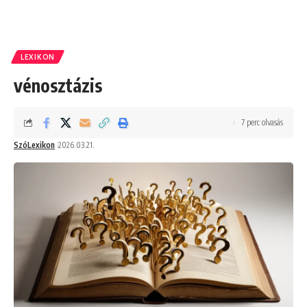
LEXIKON
vénosztázis
7 perc olvasás
SzóLexikon
2026.03.21.