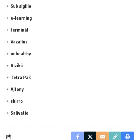
Sub sigillo
e-learning
terminál
Vazallus
unhealthy
Rizikó
Tetra Pak
Ajtony
sbirro
Salivatio