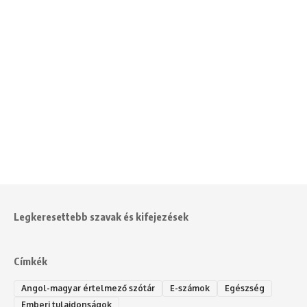
Legkeresettebb szavak és kifejezések
Címkék
Angol-magyar értelmező szótár
E-számok
Egészség
Emberi tulajdonságok