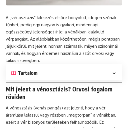
A „vénosztázis” kifejezés elsőre bonyolult, idegen szónak
tűnhet, pedig egy nagyon is gyakori, mindennapi
egészségügyi jelenséget ír le: a vénákban kialakuló
vérpangást. Az alábbiakban közérthetően, mégis pontosan
járjuk körül, mit jelent, honnan származik, milyen szinonimái
vannak, és hogyan érdemes használni a szót orvosi vagy
laikus szövegben.
Tartalom
Mit jelent a vénosztázis? Orvosi fogalom
röviden
A vénosztázis (venás pangás) azt jelenti, hogy a vér
áramlása lelassul vagy részben „megtorpan” a vénákban,
ezért a vér bizonyos területeken felhalmozódik. Ez