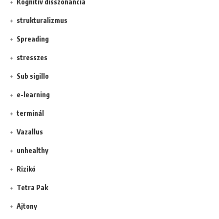
Kognitív disszonancia
strukturalizmus
Spreading
stresszes
Sub sigillo
e-learning
terminál
Vazallus
unhealthy
Rizikó
Tetra Pak
Ajtony