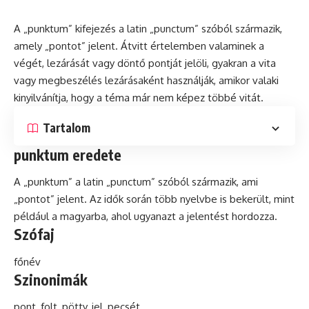
A „punktum” kifejezés a
latin
„punctum” szóból származik,
amely „pontot” jelent. Átvitt értelemben valaminek a
végét, lezárását vagy döntő pontját jelöli, gyakran a vita
vagy megbeszélés lezárásaként használják, amikor valaki
kinyilvánítja, hogy a téma már nem képez többé vitát.
Tartalom
punktum eredete
A „punktum” a latin „punctum” szóból származik, ami
„pontot” jelent. Az idők során több nyelvbe is bekerült, mint
például a magyarba, ahol ugyanazt a jelentést hordozza.
Szófaj
főnév
Szinonimák
pont, folt, pötty, jel, pecsét