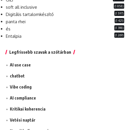
(1 858)
soft all inclusive
(1 597)
Digitális tartalomkészítő
(1 421)
panta rhei
(1 398)
és
(1 269)
Entalpia
Legfrissebb szavak a szótárban
AI use case
chatbot
Vibe coding
AI compliance
Kritikai koherencia
Vetési naptár