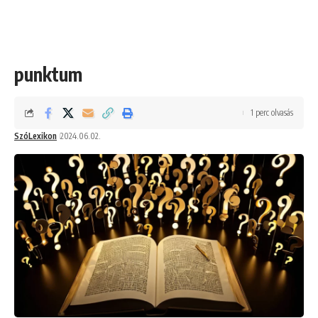
punktum
1 perc olvasás
SzóLexikon
2024.06.02.