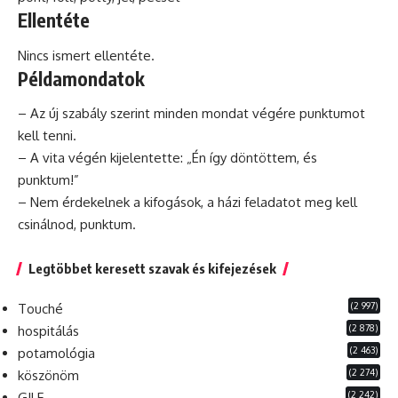
Ellentéte
Nincs ismert ellentéte.
Példamondatok
– Az új szabály szerint minden mondat végére punktumot
kell tenni.
– A vita végén kijelentette: „Én így döntöttem,
és
punktum!”
– Nem érdekelnek a kifogások, a házi feladatot meg kell
csinálnod, punktum.
Legtöbbet keresett szavak és kifejezések
(2 997)
Touché
(2 878)
hospitálás
(2 463)
potamológia
(2 274)
köszönöm
(2 242)
GILF