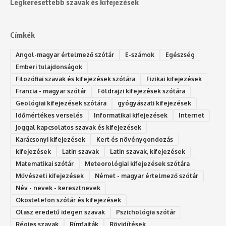
Legkeresettebb szavak és kifejezések
Címkék
Angol-magyar értelmező szótár
E-számok
Egészség
Emberi tulajdonságok
Filozófiai szavak és kifejezések szótára
Fizikai kifejezések
Francia - magyar szótár
Földrajzi kifejezések szótára
Geológiai kifejezések szótára
gyógyászati kifejezések
Időmértékes verselés
Informatikai kifejezések
Internet
Joggal kapcsolatos szavak és kifejezések
Karácsonyi kifejezések
Kert és növénygondozás
kifejezések
Latin szavak
Latin szavak, kifejezések
Matematikai szótár
Meteorológiai kifejezések szótára
Művészeti kifejezések
Német - magyar értelmező szótár
Név - nevek - keresztnevek
Okostelefon szótár és kifejezések
Olasz eredetű idegen szavak
Ps‮gólohciz‬ia s‮átóz‬r
Régies szavak
Rímfajták
Rövidítések