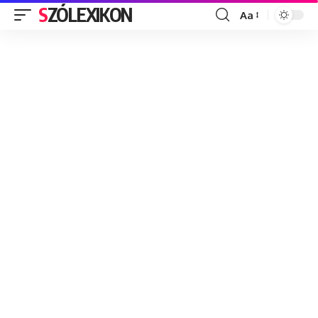
SZÓLEXIKON
Aa
Font
Resizer