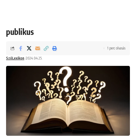
publikus
1 perc olvasás
SzóLexikon
2024.04.25.