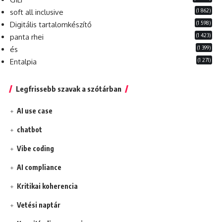
(1 862)
soft all inclusive
(1 598)
Digitális tartalomkészítő
(1 423)
panta rhei
(1 399)
és
(1 271)
Entalpia
Legfrissebb szavak a szótárban
AI use case
chatbot
Vibe coding
AI compliance
Kritikai koherencia
Vetési naptár