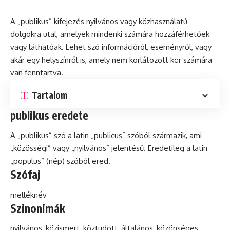
A „publikus” kifejezés nyilvános vagy közhasználatú
dolgokra utal, amelyek mindenki számára hozzáférhetőek
vagy láthatóak. Lehet
szó
információról, eseményről, vagy
akár egy helyszínről is, amely nem korlátozott kör számára
van fenntartva.
Tartalom
publikus eredete
A „publikus” szó a
latin
„publicus” szóból származik, ami
„közösségi” vagy „nyilvános” jelentésű. Eredetileg a latin
„populus” (nép) szóból ered.
Szófaj
melléknév
Szinonimák
nyilvános, közismert, köztudott, általános, közönséges