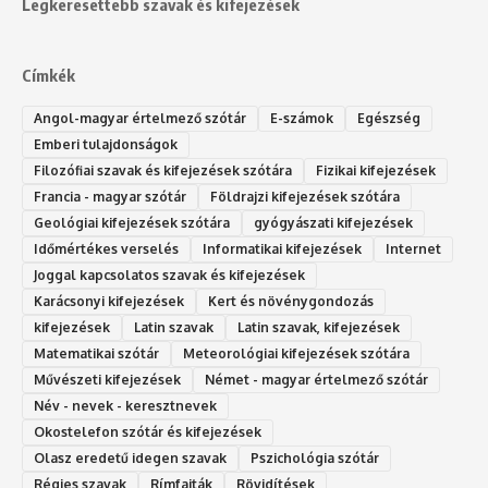
Legkeresettebb szavak és kifejezések
Címkék
Angol-magyar értelmező szótár
E-számok
Egészség
Emberi tulajdonságok
Filozófiai szavak és kifejezések szótára
Fizikai kifejezések
Francia - magyar szótár
Földrajzi kifejezések szótára
Geológiai kifejezések szótára
gyógyászati kifejezések
Időmértékes verselés
Informatikai kifejezések
Internet
Joggal kapcsolatos szavak és kifejezések
Karácsonyi kifejezések
Kert és növénygondozás
kifejezések
Latin szavak
Latin szavak, kifejezések
Matematikai szótár
Meteorológiai kifejezések szótára
Művészeti kifejezések
Német - magyar értelmező szótár
Név - nevek - keresztnevek
Okostelefon szótár és kifejezések
Olasz eredetű idegen szavak
Ps‮gólohciz‬ia s‮átóz‬r
Régies szavak
Rímfajták
Rövidítések