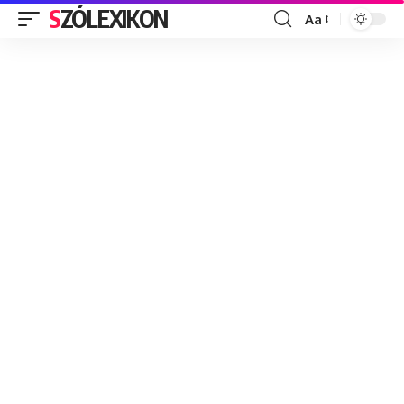
SZÓLEXIKON
Aa
Font
Resizer