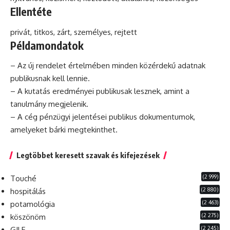
Ellentéte
privát
, titkos, zárt, személyes, rejtett
Példamondatok
– Az új rendelet értelmében minden közérdekű adatnak
publikusnak kell lennie.
– A kutatás eredményei publikusak lesznek, amint a
tanulmány megjelenik.
– A cég pénzügyi jelentései publikus dokumentumok,
amelyeket bárki megtekinthet.
Legtöbbet keresett szavak és kifejezések
(2 999)
Touché
(2 880)
hospitálás
(2 463)
potamológia
(2 275)
köszönöm
(2 245)
GILF