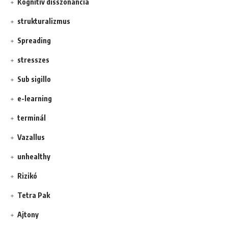
Kognitív disszonancia
strukturalizmus
Spreading
stresszes
Sub sigillo
e-learning
terminál
Vazallus
unhealthy
Rizikó
Tetra Pak
Ajtony