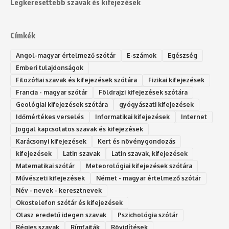
Legkeresettebb szavak és kifejezések
Címkék
Angol-magyar értelmező szótár
E-számok
Egészség
Emberi tulajdonságok
Filozófiai szavak és kifejezések szótára
Fizikai kifejezések
Francia - magyar szótár
Földrajzi kifejezések szótára
Geológiai kifejezések szótára
gyógyászati kifejezések
Időmértékes verselés
Informatikai kifejezések
Internet
Joggal kapcsolatos szavak és kifejezések
Karácsonyi kifejezések
Kert és növénygondozás
kifejezések
Latin szavak
Latin szavak, kifejezések
Matematikai szótár
Meteorológiai kifejezések szótára
Művészeti kifejezések
Német - magyar értelmező szótár
Név - nevek - keresztnevek
Okostelefon szótár és kifejezések
Olasz eredetű idegen szavak
Ps‮gólohciz‬ia s‮átóz‬r
Régies szavak
Rímfajták
Rövidítések