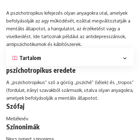
A pszichotropikus kifejezés olyan anyagokra utal, amelyek
befolyásolják az agy működését, ezáltal megváltoztatják a
mentális
állapotot, a hangulatot, az érzékelést vagy a
viselkedést. Ide tartoznak például az antidepresszánsok,
antipszichotikumok és kábítószerek.
Tartalom
pszichotropikus eredete
A „pszichotropikus” szó a görög „psziché” (lélek) és „tropos”
(fordulat, irány) szavakból származik, utalva olyan anyagokra,
amelyek befolyásolják a mentális állapotot.
Szófaj
Melléknév
Szinonimák
Nincs ismert szinonima