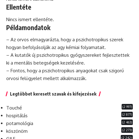
Ellentéte
Nincs ismert ellentéte.
Példamondatok
– Az orvos elmagyarázta, hogy a pszichotropikus szerek
hogyan
befolyásolják az agy kémiai folyamatait.
– A kutatók új pszichotropikus gyógyszereket fejlesztettek
ki a mentális betegségek kezelésére.
– Fontos, hogy a pszichotropikus anyagokat
csak
szigorú
orvosi felügyelet mellett alkalmazzák.
Legtöbbet keresett szavak és kifejezések
(2 997)
Touché
(2 877)
hospitálás
(2 463)
potamológia
(2 273)
köszönöm
(2 242)
GILF