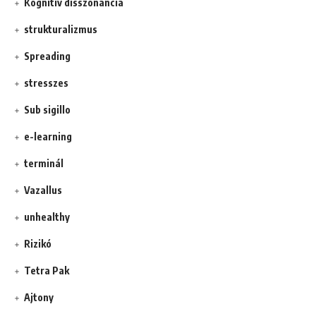
Kognitív disszonancia
strukturalizmus
Spreading
stresszes
Sub sigillo
e-learning
terminál
Vazallus
unhealthy
Rizikó
Tetra Pak
Ajtony