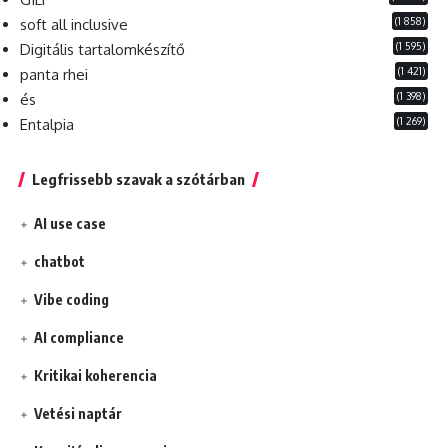
(1 858)
soft all inclusive
(1 595)
Digitális tartalomkészítő
(1 421)
panta rhei
(1 398)
és
(1 269)
Entalpia
Legfrissebb szavak a szótárban
AI use case
chatbot
Vibe coding
AI compliance
Kritikai koherencia
Vetési naptár