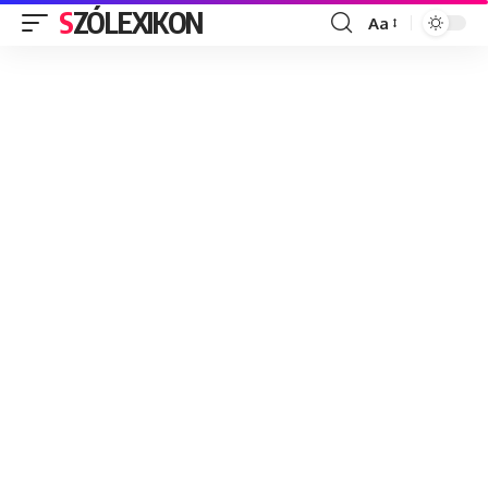
SZÓLEXIKON
Aa
Font
Resizer