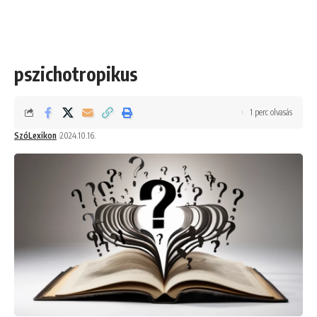
pszichotropikus
1 perc olvasás
SzóLexikon
2024.10.16.