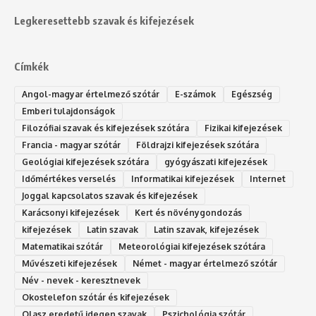
Legkeresettebb szavak és kifejezések
Címkék
Angol-magyar értelmező szótár
E-számok
Egészség
Emberi tulajdonságok
Filozófiai szavak és kifejezések szótára
Fizikai kifejezések
Francia - magyar szótár
Földrajzi kifejezések szótára
Geológiai kifejezések szótára
gyógyászati kifejezések
Időmértékes verselés
Informatikai kifejezések
Internet
Joggal kapcsolatos szavak és kifejezések
Karácsonyi kifejezések
Kert és növénygondozás
kifejezések
Latin szavak
Latin szavak, kifejezések
Matematikai szótár
Meteorológiai kifejezések szótára
Művészeti kifejezések
Német - magyar értelmező szótár
Név - nevek - keresztnevek
Okostelefon szótár és kifejezések
Olasz eredetű idegen szavak
Ps‮gólohciz‬ia s‮átóz‬r