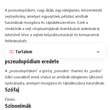
A pszeudopódium, vagy álláb, egy ideiglenes, kitüremkedő
sejtnyúlvány, amelyet egysejtűek, például amőbák
használnak mozgásra és táplálékszerzésre. Ezek a
struktúrák a sejt citoplazmájának áramlásával alakulnak ki,
lehetővé téve a sejtek helyváltoztatását és környezetük
felfedezését.
Tartalom
pszeudopódium eredete
A „pszeudopódium” a görög „pseudes” (hamis) és „podos”
(láb) szavakból ered, utalva az amőbák ideiglenes lábszerű
nyúlványára, amelyet mozgásra és táplálkozásra használnak.
Szófaj
Főnév.
Szinonimák