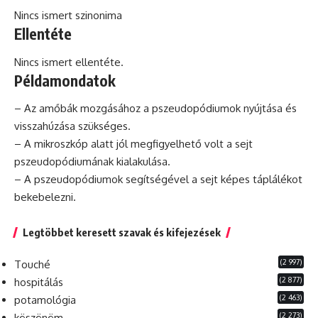
Nincs ismert szinonima
Ellentéte
Nincs ismert ellentéte.
Példamondatok
– Az amőbák mozgásához a pszeudopódiumok nyújtása és
visszahúzása szükséges.
– A
mikroszkóp
alatt jól megfigyelhető volt a sejt
pszeudopódiumának kialakulása.
– A pszeudopódiumok segítségével a sejt képes táplálékot
bekebelezni.
Legtöbbet keresett szavak és kifejezések
(2 997)
Touché
(2 877)
hospitálás
(2 463)
potamológia
(2 273)
köszönöm