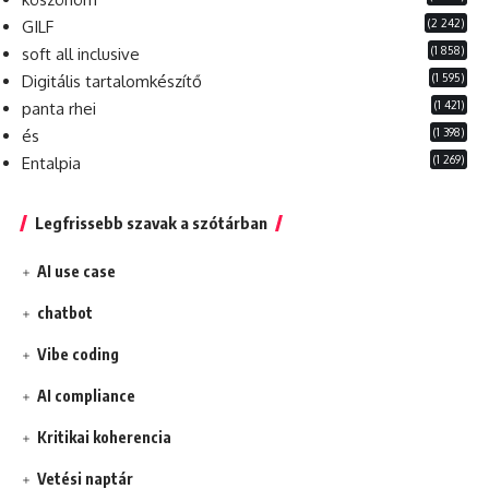
(2 242)
GILF
(1 858)
soft all inclusive
(1 595)
Digitális tartalomkészítő
(1 421)
panta rhei
(1 398)
és
(1 269)
Entalpia
Legfrissebb szavak a szótárban
AI use case
chatbot
Vibe coding
AI compliance
Kritikai koherencia
Vetési naptár