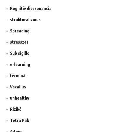
Kognitív disszonancia
strukturalizmus
Spreading
stresszes
Sub sigillo
e-learning
terminál
Vazallus
unhealthy
Rizikó
Tetra Pak
Ajtony