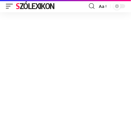
SZÓLEXIKON
Aa
Font
Resizer