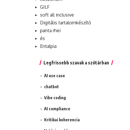
GILF
soft all inclusive
Digitális tartalomkészítő
panta rhei
és
Entalpia
Legfrissebb szavak a szótárban
AI use case
chatbot
Vibe coding
AI compliance
Kritikai koherencia