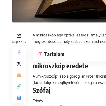
A mikroszkóp egy optikai eszköz, amely leh
megtekintését, amely szabad szemmel nem
Megosztás
Tartalom
mikroszkóp eredete
A „mikroszkóp” szó a görög „mikros” (kicsi
„kicsi dolgok megfigyelésére szolgáló eszk
Szófaj
Főnév.