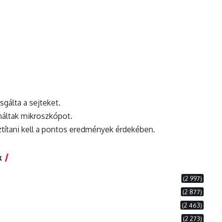
gálta a sejteket.
ználtak mikroszkópot.
ztítani kell a pontos eredmények érdekében.
k
(2 997)
(2 877)
(2 463)
(2 273)