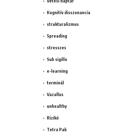
Vetési naptár
Kognitív disszonancia
strukturalizmus
Spreading
stresszes
Sub sigillo
e-learning
terminál
Vazallus
unhealthy
Rizikó
Tetra Pak