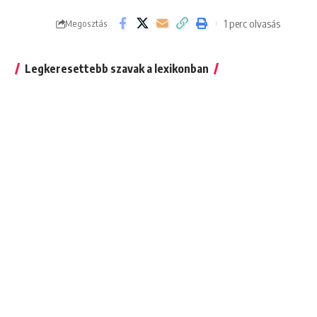
1 perc olvasás
Megosztás
Legkeresettebb szavak a lexikonban