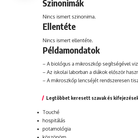
Szinonimák
Nincs ismert szinonima.
Ellentéte
Nincs ismert ellentéte.
Példamondatok
– A
biológus
a mikroszkóp segítségével vizs
– Az iskolai laborban a diákok először has
– A mikroszkóp lencséjét rendszeresen tis
Legtöbbet keresett szavak és kifejezése
Touché
hospitálás
potamológia
köszönöm