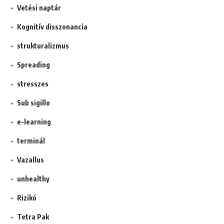
Vetési naptár
Kognitív disszonancia
strukturalizmus
Spreading
stresszes
Sub sigillo
e-learning
terminál
Vazallus
unhealthy
Rizikó
Tetra Pak