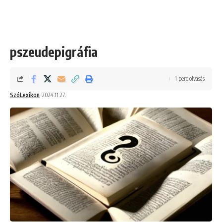
pszeudepigráfia
1 perc olvasás
SzóLexikon
2024.11.27.