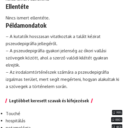
Ellentéte
Nincs ismert ellentéte.
Példamondatok
– A kutatók hosszasan vitatkoztak a talált kézirat
pszeudepigráfia jellegéről.
– A pszeudepigráfia gyakori jelenség az ókori vallási
szövegek között, ahol a szerző valódi kilétét gyakran
elrejtik.
– Az irodalomtörténészek számára a pszeudepigráfia
izgalmas terület, mert segít megérteni,
hogyan
alakultak ki
a szövegek a történelem során.
Legtöbbet keresett szavak és kifejezések
(2 999)
Touché
(2 880)
hospitálás
(2 463)
potamológia