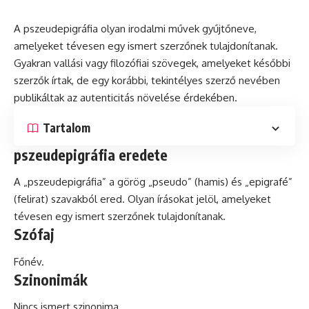
A pszeudepigráfia olyan irodalmi művek gyűjtőneve,
amelyeket tévesen egy ismert szerzőnek tulajdonítanak.
Gyakran vallási vagy filozófiai szövegek, amelyeket későbbi
szerzők írtak,
de
egy korábbi, tekintélyes szerző nevében
publikáltak az autenticitás növelése érdekében.
Tartalom
pszeudepigráfia eredete
A „pszeudepigráfia” a görög „pseudo” (hamis)
és
„epigrafé”
(felirat) szavakból ered. Olyan írásokat jelöl, amelyeket
tévesen egy ismert szerzőnek tulajdonítanak.
Szófaj
Főnév.
Szinonimák
Nincs ismert szinonima