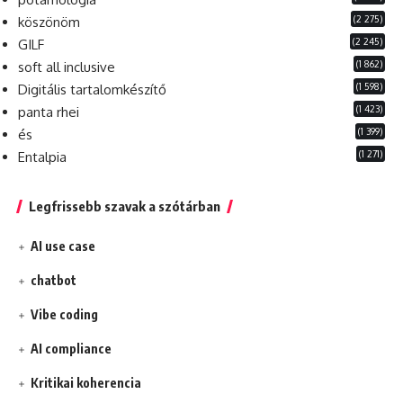
(2 275)
köszönöm
(2 245)
GILF
(1 862)
soft all inclusive
(1 598)
Digitális tartalomkészítő
(1 423)
panta rhei
(1 399)
és
(1 271)
Entalpia
Legfrissebb szavak a szótárban
AI use case
chatbot
Vibe coding
AI compliance
Kritikai koherencia