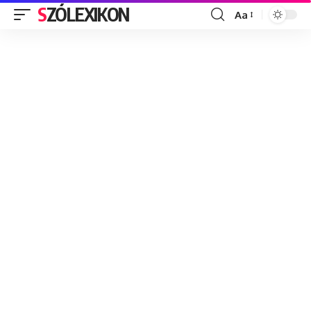
SZÓLEXIKON
Aa
Font
Resizer