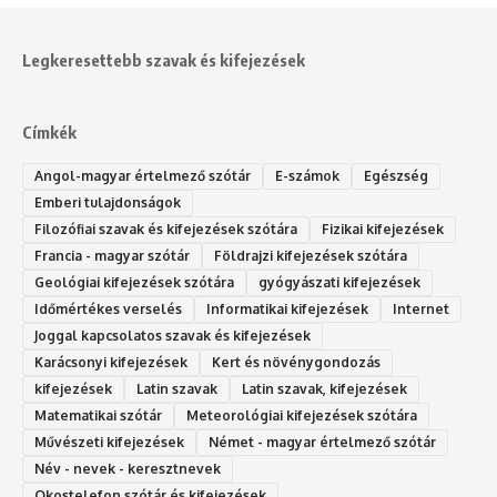
Legkeresettebb szavak és kifejezések
Címkék
Angol-magyar értelmező szótár
E-számok
Egészség
Emberi tulajdonságok
Filozófiai szavak és kifejezések szótára
Fizikai kifejezések
Francia - magyar szótár
Földrajzi kifejezések szótára
Geológiai kifejezések szótára
gyógyászati kifejezések
Időmértékes verselés
Informatikai kifejezések
Internet
Joggal kapcsolatos szavak és kifejezések
Karácsonyi kifejezések
Kert és növénygondozás
kifejezések
Latin szavak
Latin szavak, kifejezések
Matematikai szótár
Meteorológiai kifejezések szótára
Művészeti kifejezések
Német - magyar értelmező szótár
Név - nevek - keresztnevek
Okostelefon szótár és kifejezések