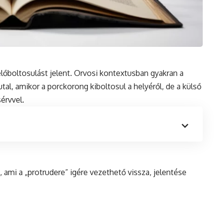
előboltosulást jelent. Orvosi
kontextusban
gyakran a
al, amikor a porckorong kiboltosul a helyéről,
de
a külső
érvvel.
, ami a „protrudere” igére vezethető vissza, jelentése