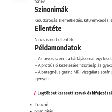
főnév
Szinonimák
Kidudorodás, kiemelkedés, kitüremkedés, 
Ellentéte
Nincs ismert ellentéte.
Példamondatok
– Az orvos szerint a hátfájásomat egy kise
– A protrúzió kezelésére fizioterápiás gyak
– A betegnél a gerinc MRI vizsgálata során
igényelt.
Legtöbbet keresett szavak és kifejezése
Touché
hospitálás