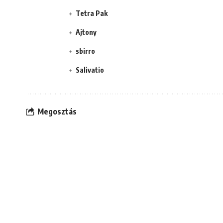
Tetra Pak
Ajtony
sbirro
Salivatio
Megosztás