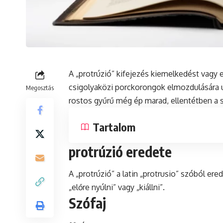
A „protrúzió” kifejezés kiemelkedést vagy 
csigolyaközi porckorongok elmozdulására ut
Megosztás
rostos gyűrű még ép marad, ellentétben a s
Tartalom
protrúzió eredete
A „protrúzió” a
latin
„protrusio” szóból ered
„előre nyúlni” vagy „kiállni”.
Szófaj