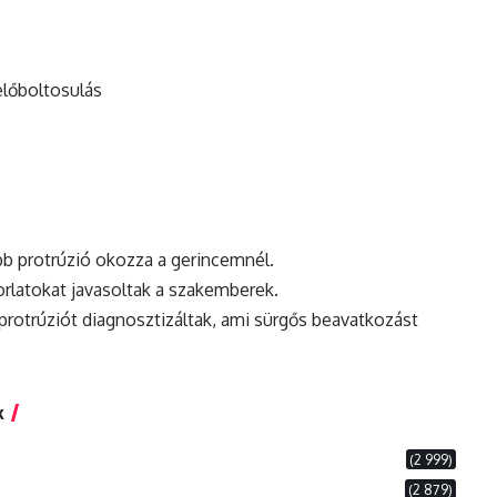
előboltosulás
bb protrúzió okozza a gerincemnél.
orlatokat javasoltak a szakemberek.
 protrúziót diagnosztizáltak, ami sürgős beavatkozást
k
(2 999)
(2 879)