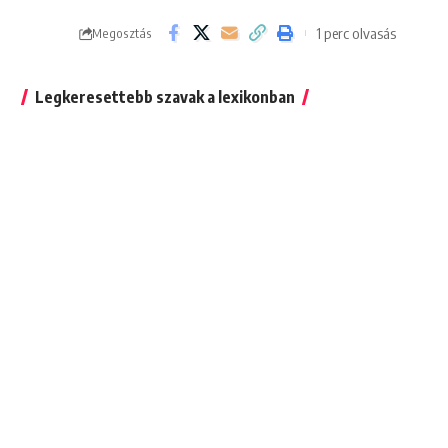
1 perc olvasás
Megosztás
Legkeresettebb szavak a lexikonban