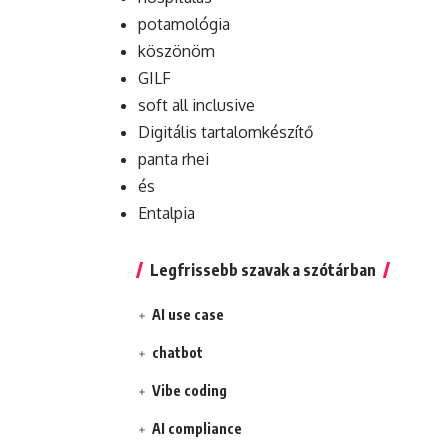
potamológia
köszönöm
GILF
soft all inclusive
Digitális tartalomkészítő
panta rhei
és
Entalpia
Legfrissebb szavak a szótárban
AI use case
chatbot
Vibe coding
AI compliance