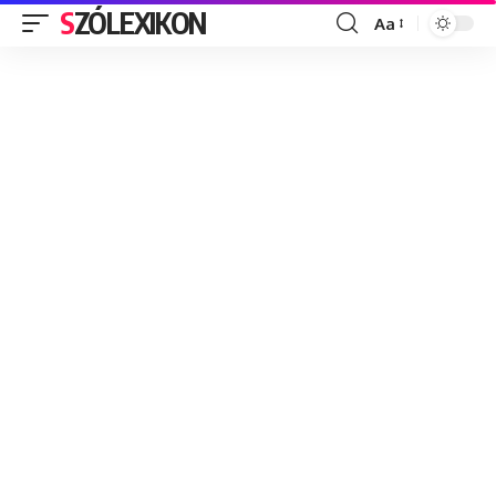
SZÓLEXIKON
Aa
Font
Resizer