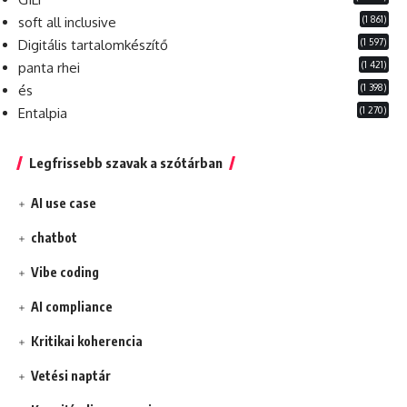
(1 861)
soft all inclusive
(1 597)
Digitális tartalomkészítő
(1 421)
panta rhei
(1 398)
és
(1 270)
Entalpia
Legfrissebb szavak a szótárban
AI use case
chatbot
Vibe coding
AI compliance
Kritikai koherencia
Vetési naptár