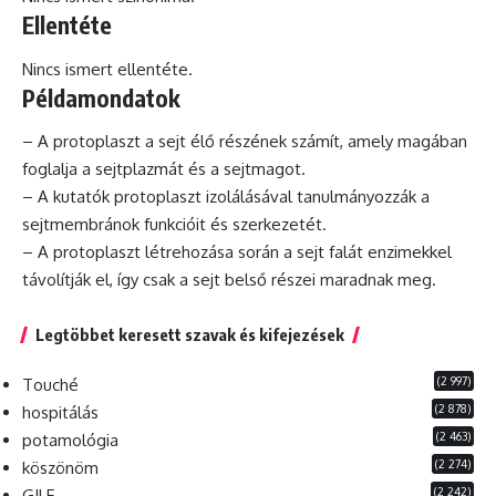
Ellentéte
Nincs ismert ellentéte.
Példamondatok
– A protoplaszt a sejt élő részének számít, amely magában
foglalja a sejtplazmát és a sejtmagot.
– A kutatók protoplaszt izolálásával tanulmányozzák a
sejtmembránok funkcióit és szerkezetét.
– A protoplaszt létrehozása során a sejt falát enzimekkel
távolítják el, így
csak
a sejt belső részei maradnak meg.
Legtöbbet keresett szavak és kifejezések
(2 997)
Touché
(2 878)
hospitálás
(2 463)
potamológia
(2 274)
köszönöm
(2 242)
GILF