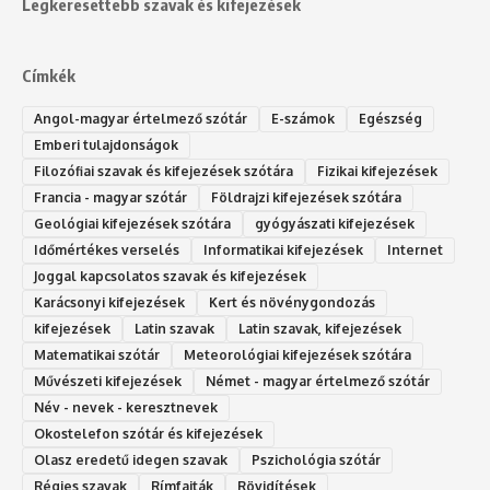
Legkeresettebb szavak és kifejezések
Címkék
Angol-magyar értelmező szótár
E-számok
Egészség
Emberi tulajdonságok
Filozófiai szavak és kifejezések szótára
Fizikai kifejezések
Francia - magyar szótár
Földrajzi kifejezések szótára
Geológiai kifejezések szótára
gyógyászati kifejezések
Időmértékes verselés
Informatikai kifejezések
Internet
Joggal kapcsolatos szavak és kifejezések
Karácsonyi kifejezések
Kert és növénygondozás
kifejezések
Latin szavak
Latin szavak, kifejezések
Matematikai szótár
Meteorológiai kifejezések szótára
Művészeti kifejezések
Német - magyar értelmező szótár
Név - nevek - keresztnevek
Okostelefon szótár és kifejezések
Olasz eredetű idegen szavak
Ps‮gólohciz‬ia s‮átóz‬r
Régies szavak
Rímfajták
Rövidítések