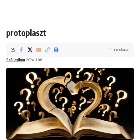
protoplaszt
1 perc olvasás
SzóLexikon
2024.11.06.