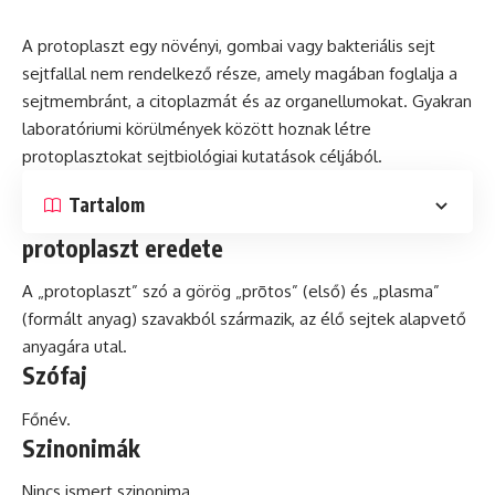
A protoplaszt egy növényi, gombai vagy bakteriális sejt
sejtfallal nem rendelkező része, amely magában foglalja a
sejtmembránt, a citoplazmát
és
az organellumokat. Gyakran
laboratóriumi körülmények között hoznak létre
protoplasztokat sejtbiológiai kutatások céljából.
Tartalom
protoplaszt eredete
A „protoplaszt”
szó
a görög „prōtos” (első) és „plasma”
(formált anyag) szavakból származik, az élő sejtek alapvető
anyagára utal.
Szófaj
Főnév.
Szinonimák
Nincs ismert szinonima.