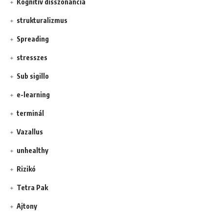
Kognitív disszonancia
strukturalizmus
Spreading
stresszes
Sub sigillo
e-learning
terminál
Vazallus
unhealthy
Rizikó
Tetra Pak
Ajtony