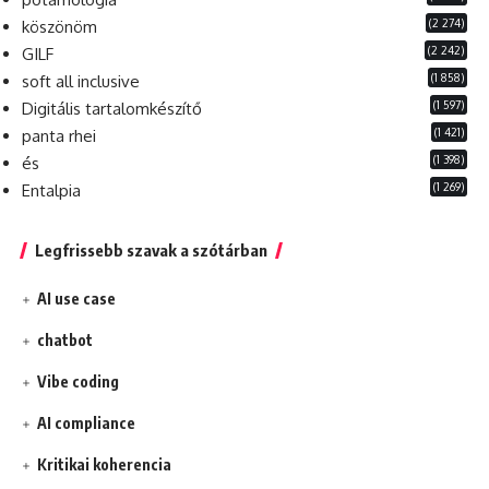
(2 274)
köszönöm
(2 242)
GILF
(1 858)
soft all inclusive
(1 597)
Digitális tartalomkészítő
(1 421)
panta rhei
(1 398)
és
(1 269)
Entalpia
Legfrissebb szavak a szótárban
AI use case
chatbot
Vibe coding
AI compliance
Kritikai koherencia