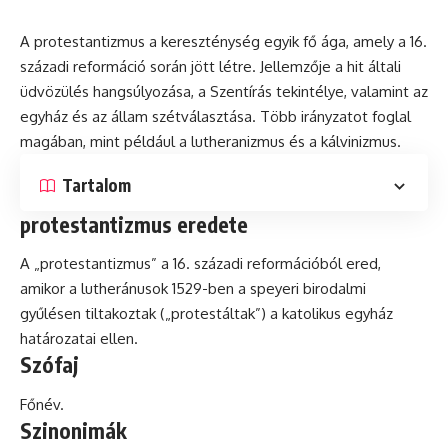
A protestantizmus a kereszténység egyik fő ága, amely a 16.
századi
reformáció
során jött létre. Jellemzője a
hit
általi
üdvözülés hangsúlyozása, a Szentírás tekintélye, valamint az
egyház és az állam szétválasztása. Több irányzatot foglal
magában, mint például a
lutheranizmus
és a kálvinizmus.
Tartalom
protestantizmus eredete
A „protestantizmus” a 16. századi reformációból ered,
amikor a lutheránusok 1529-ben a speyeri birodalmi
gyűlésen tiltakoztak („protestáltak”) a katolikus egyház
határozatai ellen.
Szófaj
Főnév.
Szinonimák