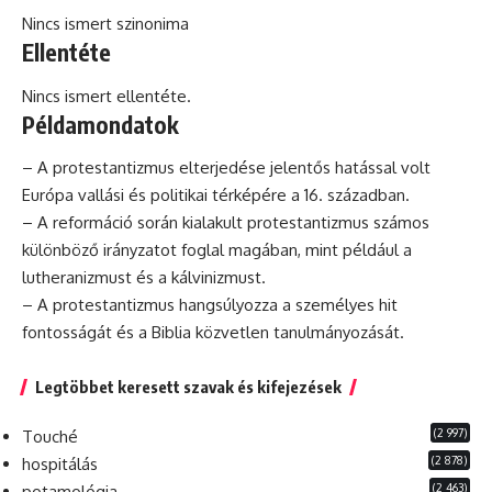
Nincs ismert szinonima
Ellentéte
Nincs ismert ellentéte.
Példamondatok
– A protestantizmus elterjedése jelentős hatással volt
Európa vallási és politikai térképére a 16. században.
– A reformáció során kialakult protestantizmus számos
különböző irányzatot foglal magában, mint például a
lutheranizmust és a kálvinizmust.
– A protestantizmus hangsúlyozza a személyes hit
fontosságát és a Biblia közvetlen tanulmányozását.
Legtöbbet keresett szavak és kifejezések
(2 997)
Touché
(2 878)
hospitálás
(2 463)
potamológia