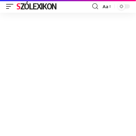
SZÓLEXIKON
Aa
Font
Resizer