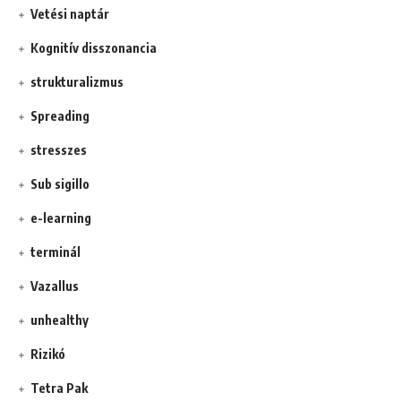
Vetési naptár
Kognitív disszonancia
strukturalizmus
Spreading
stresszes
Sub sigillo
e-learning
terminál
Vazallus
unhealthy
Rizikó
Tetra Pak