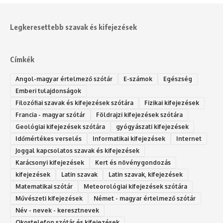
Legkeresettebb szavak és kifejezések
Címkék
Angol-magyar értelmező szótár
E-számok
Egészség
Emberi tulajdonságok
Filozófiai szavak és kifejezések szótára
Fizikai kifejezések
Francia - magyar szótár
Földrajzi kifejezések szótára
Geológiai kifejezések szótára
gyógyászati kifejezések
Időmértékes verselés
Informatikai kifejezések
Internet
Joggal kapcsolatos szavak és kifejezések
Karácsonyi kifejezések
Kert és növénygondozás
kifejezések
Latin szavak
Latin szavak, kifejezések
Matematikai szótár
Meteorológiai kifejezések szótára
Művészeti kifejezések
Német - magyar értelmező szótár
Név - nevek - keresztnevek
Okostelefon szótár és kifejezések