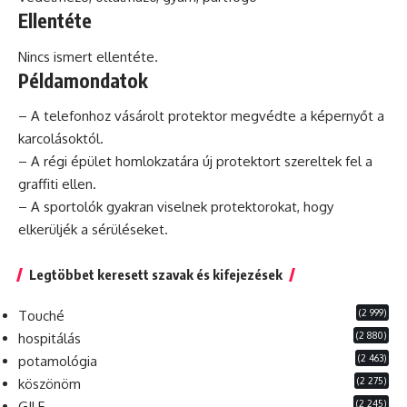
Ellentéte
Nincs ismert ellentéte.
Példamondatok
– A telefonhoz vásárolt protektor megvédte a képernyőt a
karcolásoktól.
– A régi épület homlokzatára új protektort szereltek fel a
graffiti
ellen.
– A sportolók gyakran viselnek protektorokat, hogy
elkerüljék a sérüléseket.
Legtöbbet keresett szavak és kifejezések
(2 999)
Touché
(2 880)
hospitálás
(2 463)
potamológia
(2 275)
köszönöm
(2 245)
GILF