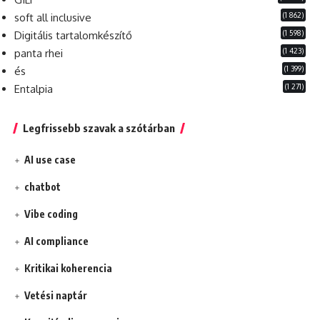
(1 862)
soft all inclusive
(1 598)
Digitális tartalomkészítő
(1 423)
panta rhei
(1 399)
és
(1 271)
Entalpia
Legfrissebb szavak a szótárban
AI use case
chatbot
Vibe coding
AI compliance
Kritikai koherencia
Vetési naptár