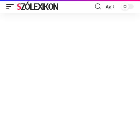
SZÓLEXIKON
Aa
Font
Resizer