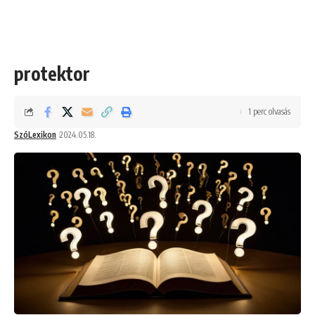
protektor
1 perc olvasás
SzóLexikon
2024.05.18.