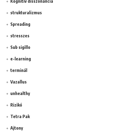
Kognitív disszonancia
strukturalizmus
Spreading
stresszes
Sub sigillo
e-learning
terminál
Vazallus
unhealthy
Rizikó
Tetra Pak
Ajtony