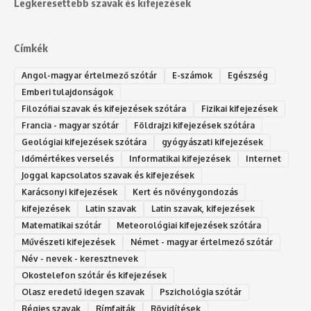
Legkeresettebb szavak és kifejezések
Címkék
Angol-magyar értelmező szótár
E-számok
Egészség
Emberi tulajdonságok
Filozófiai szavak és kifejezések szótára
Fizikai kifejezések
Francia - magyar szótár
Földrajzi kifejezések szótára
Geológiai kifejezések szótára
gyógyászati kifejezések
Időmértékes verselés
Informatikai kifejezések
Internet
Joggal kapcsolatos szavak és kifejezések
Karácsonyi kifejezések
Kert és növénygondozás
kifejezések
Latin szavak
Latin szavak, kifejezések
Matematikai szótár
Meteorológiai kifejezések szótára
Művészeti kifejezések
Német - magyar értelmező szótár
Név - nevek - keresztnevek
Okostelefon szótár és kifejezések
Olasz eredetű idegen szavak
Ps‮gólohciz‬ia s‮átóz‬r
Régies szavak
Rímfajták
Rövidítések