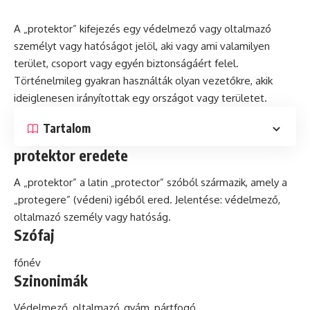
A „protektor” kifejezés egy védelmező vagy oltalmazó
személyt vagy hatóságot jelöl, aki vagy ami valamilyen
terület, csoport vagy egyén biztonságáért felel.
Történelmileg gyakran használták olyan vezetőkre, akik
ideiglenesen irányítottak egy országot vagy területet.
Tartalom
protektor eredete
A „protektor” a
latin
„protector” szóból származik, amely a
„protegere” (védeni) igéből ered. Jelentése: védelmező,
oltalmazó személy vagy hatóság.
Szófaj
főnév
Szinonimák
Védelmező, oltalmazó, gyám, pártfogó