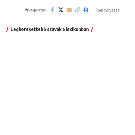
1 perc olvasás
Megosztás
Legkeresettebb szavak a lexikonban