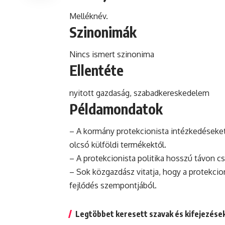
Melléknév.
Szinonimák
Nincs ismert szinonima
Ellentéte
nyitott gazdaság, szabadkereskedelem
Példamondatok
– A kormány protekcionista intézkedéseket
olcsó külföldi termékektől.
– A protekcionista politika hosszú távon c
– Sok közgazdász vitatja, hogy a protekci
fejlődés szempontjából.
Legtöbbet keresett szavak és kifejezése