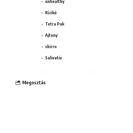
unhealthy
Rizikó
Tetra Pak
Ajtony
sbirro
Salivatio
Megosztás