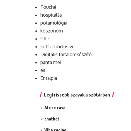
Touché
hospitálás
potamológia
köszönöm
GILF
soft all inclusive
Digitális tartalomkészítő
panta rhei
és
Entalpia
Legfrissebb szavak a szótárban
AI use case
chatbot
Vibe coding