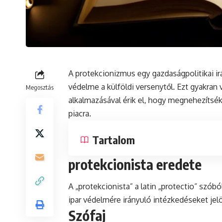
A
protekcionizmus
egy gazdaságpolitikai ir
védelme a külföldi versenytől. Ezt gyakra
Megosztás
alkalmazásával érik el, hogy megnehezítsék 
piacra.
Tartalom
protekcionista eredete
A „protekcionista” a
latin
„protectio” szóbó
ipar védelmére irányuló intézkedéseket jel
Szófaj