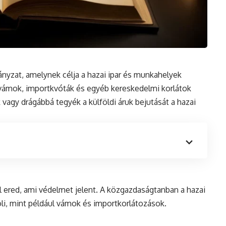
ányzat, amelynek célja a hazai ipar
és
munkahelyek
n vámok, importkvóták és egyéb kereskedelmi korlátok
vagy drágábbá tegyék a külföldi áruk bejutását a hazai
l ered, ami védelmet jelent. A közgazdaságtanban a hazai
öli, mint például vámok és importkorlátozások.