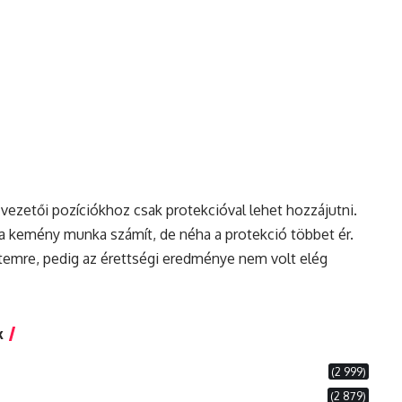
 vezetői pozíciókhoz csak protekcióval lehet hozzájutni.
s a kemény
munka
számít, de néha a protekció többet ér.
etemre, pedig az érettségi eredménye nem volt elég
k
(2 999)
(2 879)