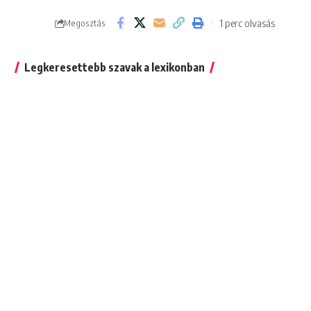
1 perc olvasás
Megosztás
Legkeresettebb szavak a lexikonban