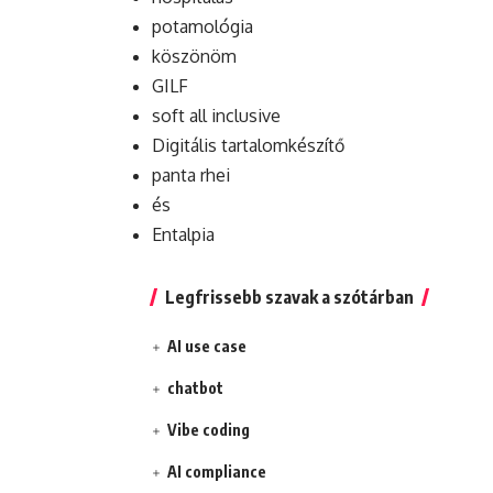
potamológia
köszönöm
GILF
soft all inclusive
Digitális tartalomkészítő
panta rhei
és
Entalpia
Legfrissebb szavak a szótárban
AI use case
chatbot
Vibe coding
AI compliance