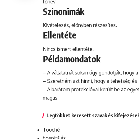
főnév
Szinonimák
Kivételezés, előnyben részesítés.
Ellentéte
Nincs ismert ellentéte.
Példamondatok
– A vállalatnál sokan úgy gondolják, hogy a
– Szeretném azt hinni, hogy a tehetség é
– A barátom protekcióval került be az egy
magas.
Legtöbbet keresett szavak és kifejezése
Touché
hospitálás