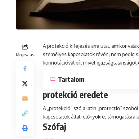
A protekció kifejezés arra utal, amikor va
személyes kapcsolatok révén, nem pedig sa
Megosztás
konnotációval
bír, mivel igazságtalanságot 
Tartalom
protekció eredete
A „protekció”
szó
a
latin
„protectio” szóból
kapcsolatok általi előnyökre, támogatásra ut
Szófaj