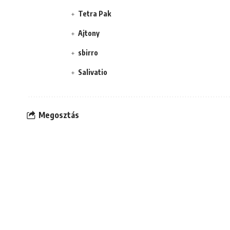
Tetra Pak
Ajtony
sbirro
Salivatio
Megosztás