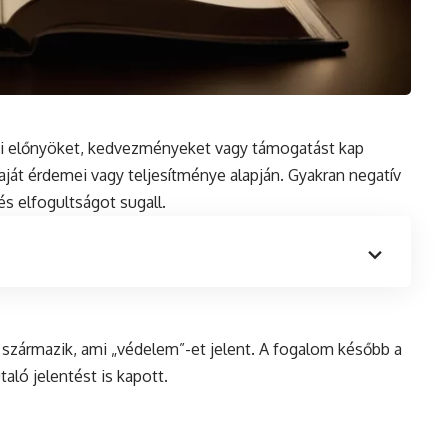
laki előnyöket, kedvezményeket vagy támogatást kap
ját érdemei vagy teljesítménye alapján. Gyakran
negatív
és elfogultságot sugall.
 származik, ami „védelem”-et jelent. A fogalom később a
aló jelentést is kapott.