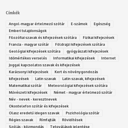
Címkék
Angol-magyar értelmező szótár
E-számok
Egészség
Emberi tulajdonságok
Filozófiai szavak és kifejezések szótára
Fizikai kifejezések
Francia - magyar szótár
Földrajzi kifejezések szótára
Geológiai kifejezések szótára
gyógyászati kifejezések
Időmértékes verselés
Informatikai kifejezések
Internet
Joggal kapcsolatos szavak és kifejezések
Karácsonyi kifejezések
Kert és növénygondozás
kifejezések
Latin szavak
Latin szavak, kifejezések
Matematikai szótár
Meteorológiai kifejezések szótára
Művészeti kifejezések
Német - magyar értelmező szótár
Név - nevek - keresztnevek
Okostelefon szótár és kifejezések
Olasz eredetű idegen szavak
Ps‮gólohciz‬ia s‮átóz‬r
Régies szavak
Rímfajták
Rövidítések
Szólás - közmondás
Tetoválások jelentése