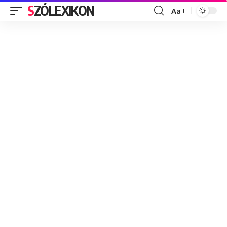
SZÓLEXIKON
Aa
Font
Resizer