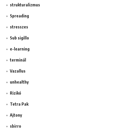
strukturalizmus
Spreading
stresszes
Sub sigillo
e-learning
terminál
Vazallus
unhealthy
Rizikó
Tetra Pak
Ajtony
sbirro