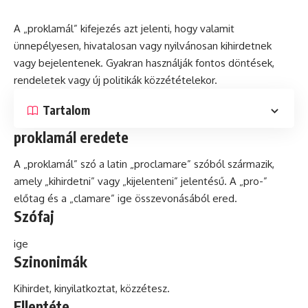
A „proklamál” kifejezés azt jelenti, hogy valamit
ünnepélyesen, hivatalosan vagy nyilvánosan kihirdetnek
vagy bejelentenek. Gyakran használják fontos döntések,
rendeletek vagy új politikák közzétételekor.
Tartalom
proklamál eredete
A „proklamál”
szó
a
latin
„proclamare” szóból származik,
amely „kihirdetni” vagy „kijelenteni” jelentésű. A „pro-”
előtag
és
a „clamare” ige összevonásából ered.
Szófaj
ige
Szinonimák
Kihirdet, kinyilatkoztat, közzétesz.
Ellentéte