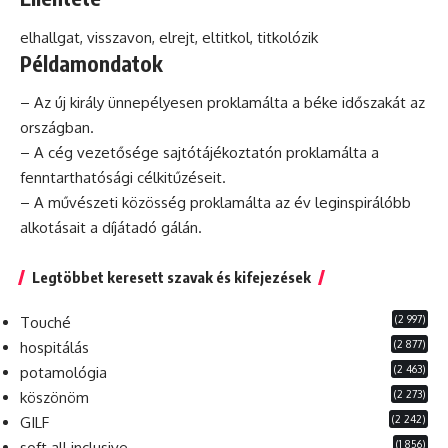
elhallgat, visszavon, elrejt, eltitkol, titkolózik
Példamondatok
– Az új király ünnepélyesen proklamálta a béke időszakát az
országban.
– A cég vezetősége sajtótájékoztatón proklamálta a
fenntarthatósági célkitűzéseit.
– A művészeti közösség proklamálta az év leginspirálóbb
alkotásait a díjátadó gálán.
Legtöbbet keresett szavak és kifejezések
(2 997)
Touché
(2 877)
hospitálás
(2 463)
potamológia
(2 273)
köszönöm
(2 242)
GILF
(1 856)
soft all inclusive