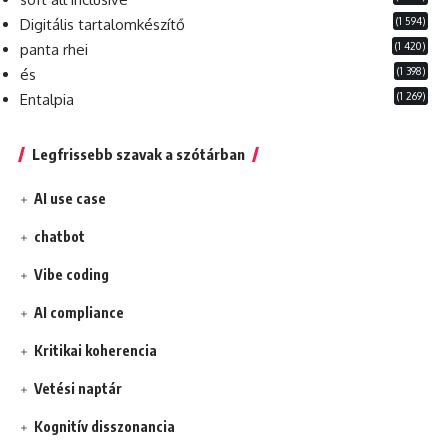
(1 594)
Digitális tartalomkészítő
(1 420)
panta rhei
(1 398)
és
(1 269)
Entalpia
Legfrissebb szavak a szótárban
AI use case
chatbot
Vibe coding
AI compliance
Kritikai koherencia
Vetési naptár
Kognitív disszonancia