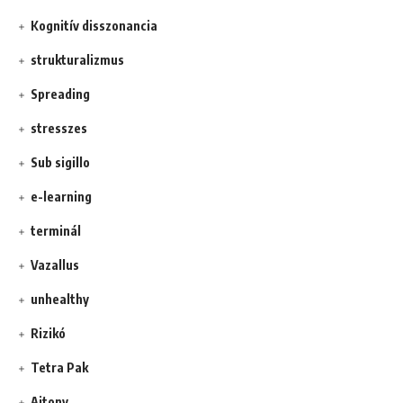
Kognitív disszonancia
strukturalizmus
Spreading
stresszes
Sub sigillo
e-learning
terminál
Vazallus
unhealthy
Rizikó
Tetra Pak
Ajtony