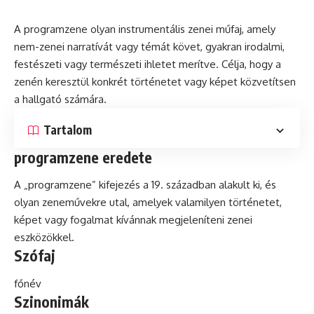
A programzene olyan
instrumentális
zenei műfaj, amely
nem-zenei narratívát vagy témát követ, gyakran irodalmi,
festészeti vagy természeti ihletet merítve. Célja, hogy a
zenén keresztül
konkrét
történetet vagy képet közvetítsen
a hallgató számára.
Tartalom
programzene eredete
A „programzene” kifejezés a 19. században alakult ki, és
olyan zeneművekre utal, amelyek valamilyen történetet,
képet vagy fogalmat kívánnak megjeleníteni zenei
eszközökkel.
Szófaj
főnév
Szinonimák