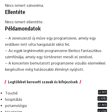
Nincs ismert szinonima.
Ellentéte
Nincs ismert ellentéte.
Példamondatok
– A zeneszerző új műve egy programzene, amely egy
erdőben tett séta hangulatát idézi fel.
– Az egyik leghíresebb programzene Berlioz
Fantasztikus
szimfóniája, amely egy történetet mesél el zenével.
– A koncerten bemutatott programzene vizuális elemekkel
kiegészítve még hatásosabb élményt nyújtott.
Legtöbbet keresett szavak és kifejezések
(2 997)
Touché
(2 878)
hospitálás
(2 463)
potamológia
(2 274)
köszönöm