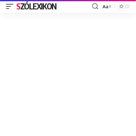
SZÓLEXIKON
Aa
Font
Resizer