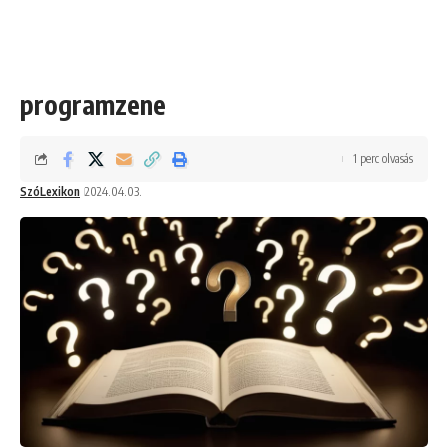
programzene
1 perc olvasás
SzóLexikon
2024.04.03.