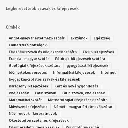
Legkeresettebb szavak és kifejezések
Címkék
Angol-magyar értelmező szótár
E-számok
Egészség
Emberi tulajdonságok
Filozófiai szavak és kifejezések szótára
Fizikai kifejezések
Francia - magyar szótár
Földrajzi kifejezések szótára
Geológiai kifejezések szótára
gyógyászati kifejezések
Időmértékes verselés
Informatikai kifejezések
Internet
Joggal kapcsolatos szavak és kifejezések
Karácsonyi kifejezések
Kert és növénygondozás
kifejezések
Latin szavak
Latin szavak, kifejezések
Matematikai szótár
Meteorológiai kifejezések szótára
Művészeti kifejezések
Német - magyar értelmező szótár
Név - nevek - keresztnevek
Okostelefon szótár és kifejezések
Olasz eredetű idegen szavak
Ps‮gólohciz‬ia s‮átóz‬r