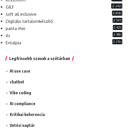
(2 242)
GILF
(1 858)
soft all inclusive
(1 597)
Digitális tartalomkészítő
(1 421)
panta rhei
(1 398)
és
(1 270)
Entalpia
Legfrissebb szavak a szótárban
AI use case
chatbot
Vibe coding
AI compliance
Kritikai koherencia
Vetési naptár