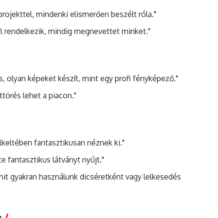
rojekttel, mindenki elismerően beszélt róla."
l rendelkezik, mindig megnevettet minket."
s, olyan képeket készít, mint egy profi fényképező."
ttörés lehet a piacon."
lkeltében fantasztikusan néznek ki."
 fantasztikus látványt nyújt."
mit gyakran használunk dicséretként vagy lelkesedés
k