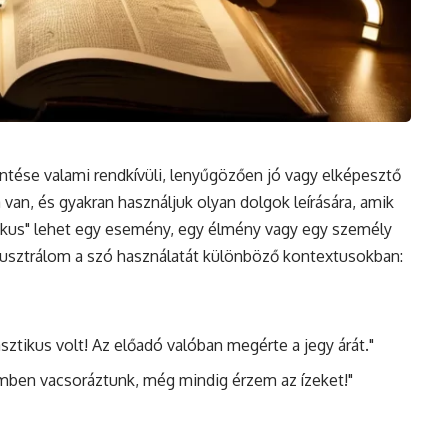
ntése valami rendkívüli, lenyűgözően jó vagy elképesztő
 van,
és
gyakran használjuk olyan dolgok leírására, amik
tikus" lehet egy esemény, egy élmény vagy egy személy
illusztrálom a szó használatát különböző kontextusokban:
ztikus volt! Az előadó valóban megérte a jegy árát."
emben vacsoráztunk, még mindig érzem az ízeket!"