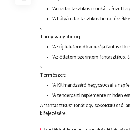
"Anna fantasztikus munkát végzett a p
"A bátyám fantasztikus humorérzékke
Tárgy vagy dolog
:
"Az új telefonod kamerája fantasztiku
"Az ötletem szerintem fantasztikus, á
Természet
:
"A Kilimandzsáró hegycsúcsai a napfe
"A tengerparti naplemente minden este
A "fantasztikus"
tehát
egy sokoldalú szó, a
kifejezésére.
Legtöbbet keresett szavak és kifejezése