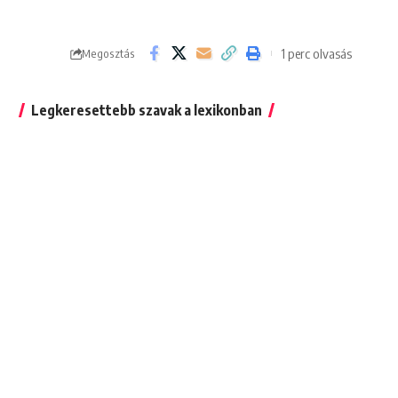
1 perc olvasás
Megosztás
Legkeresettebb szavak a lexikonban