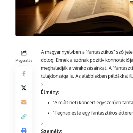
A magyar nyelvben a "fantasztikus"
szó
jele
dolog. Ennek a szónak
pozitív
konnotációja
Megosztás
meghaladják a várakozásainkat. A "fantasz
tulajdonsága is. Az alábbiakban példákkal 
Élmény
:
"A múlt heti
koncert
egyszerűen fantas
"Tegnap este egy fantasztikus étter
Személy
: