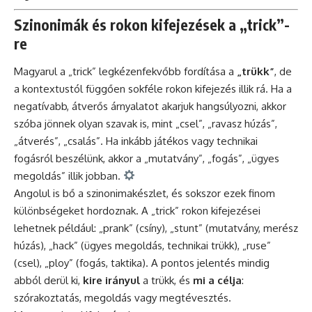
Szinonimák és rokon kifejezések a „trick”-
re
Magyarul a „trick” legkézenfekvőbb fordítása a
„trükk”
, de
a kontextustól függően sokféle rokon kifejezés illik rá. Ha a
negatívabb, átverős árnyalatot akarjuk hangsúlyozni, akkor
szóba jönnek olyan szavak is, mint „csel”, „ravasz húzás”,
„átverés”, „csalás”. Ha inkább játékos vagy technikai
fogásról beszélünk, akkor a „mutatvány”, „fogás”, „ügyes
megoldás” illik jobban.
Angolul is bő a szinonimakészlet, és sokszor ezek finom
különbségeket hordoznak. A „trick” rokon kifejezései
lehetnek például: „prank” (csíny), „stunt” (mutatvány, merész
húzás), „hack” (ügyes megoldás, technikai trükk), „ruse”
(csel), „ploy” (fogás, taktika). A pontos jelentés mindig
abból derül ki,
kire irányul
a trükk, és
mi a célja
:
szórakoztatás, megoldás vagy megtévesztés.