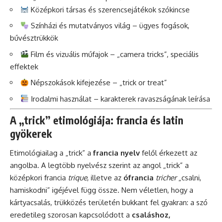
Középkori társas és szerencsejátékok szókincse
Színházi és mutatványos világ – ügyes fogások,
bűvésztrükkök
Film és vizuális műfajok – „camera tricks”, speciális
effektek
Népszokások kifejezése – „trick or treat”
Irodalmi használat – karakterek ravaszságának leírása
A „trick” etimológiája: francia és latin
gyökerek
Etimológiailag a „trick” a
francia nyelv
felől érkezett az
angolba. A legtöbb nyelvész szerint az angol „trick” a
középkori francia
trique
, illetve az
ófrancia
tricher
„csalni,
hamiskodni” igéjével függ össze. Nem véletlen, hogy a
kártyacsalás, trükközés területén bukkant fel gyakran: a szó
eredetileg szorosan kapcsolódott a
csaláshoz,