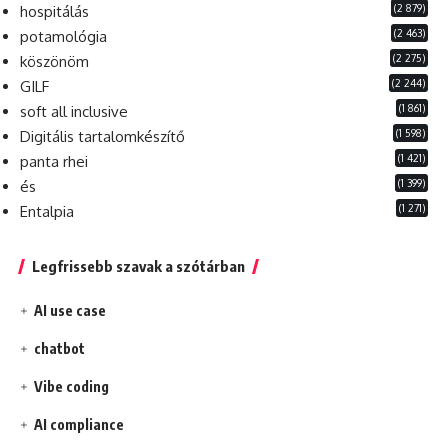
(2 879)
hospitálás
(2 463)
potamológia
(2 275)
köszönöm
(2 244)
GILF
(1 861)
soft all inclusive
(1 598)
Digitális tartalomkészítő
(1 421)
panta rhei
(1 399)
és
(1 271)
Entalpia
Legfrissebb szavak a szótárban
AI use case
chatbot
Vibe coding
AI compliance