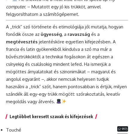
computer.
– Mutatott egy jó kis trükköt, amivel
felgyorsíthatom a számítógépemet.
A „trick” szó története és etimológiája jól mutatja, hogyan
fonódik össze az
ügyesség
, a
ravaszság
és a
megtévesztés
jelentésköre egyetlen kifejezésben. A
francia és latin gyökerekből kiindulva a szó ma már a
bűvésztrükköktől a technikai fogásokon át egészen a
csínyekig és csalásokig mindent lefed. Ha ismerjük a
mögöttes árnyalatokat és szinonimákat – magyarul és
angolul egyaránt –, akkor nemcsak helyesen tudjuk
használni a „trick” szót, hanem pontosabban is értjük, milyen
szándék áll egy-egy trükk mögött: szórakoztatás, kreatív
megoldás vagy átverés.
Legtöbbet keresett szavak és kifejezések
(2 997)
Touché