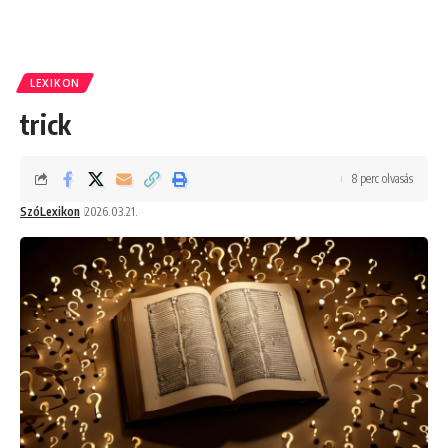
LEXIKON
trick
8 perc olvasás
SzóLexikon
2026.03.21.