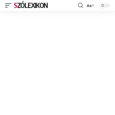
SZÓLEXIKON
Aa
Font
Resizer