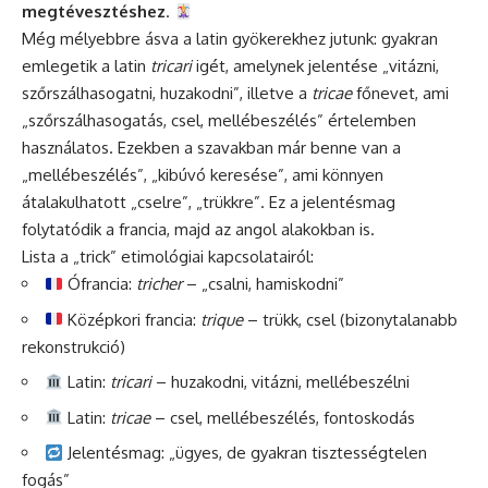
megtévesztéshez
.
Még mélyebbre ásva a latin gyökerekhez jutunk: gyakran
emlegetik a latin
tricari
igét, amelynek jelentése „vitázni,
szőrszálhasogatni, huzakodni”, illetve a
tricae
főnevet, ami
„szőrszálhasogatás, csel, mellébeszélés” értelemben
használatos. Ezekben a szavakban már benne van a
„mellébeszélés”, „kibúvó keresése”, ami könnyen
átalakulhatott „cselre”, „trükkre”. Ez a jelentésmag
folytatódik a francia, majd az angol alakokban is.
Lista a „trick” etimológiai kapcsolatairól:
Ófrancia:
tricher
– „csalni, hamiskodni”
Középkori francia:
trique
– trükk, csel (bizonytalanabb
rekonstrukció)
Latin:
tricari
– huzakodni, vitázni, mellébeszélni
Latin:
tricae
– csel, mellébeszélés, fontoskodás
Jelentésmag: „ügyes, de gyakran tisztességtelen
fogás”