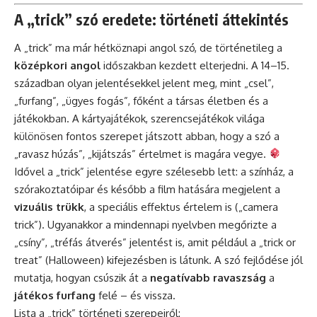
A „trick” szó eredete: történeti áttekintés
A „trick” ma már hétköznapi angol szó, de történetileg a
középkori angol
időszakban kezdett elterjedni. A 14–15.
században olyan jelentésekkel jelent meg, mint „csel”,
„furfang”, „ügyes fogás”, főként a társas életben és a
játékokban. A kártyajátékok, szerencsejátékok világa
különösen fontos szerepet játszott abban, hogy a szó a
„ravasz húzás”, „kijátszás” értelmet is magára vegye.
Idővel a „trick” jelentése egyre szélesebb lett: a színház, a
szórakoztatóipar és később a film hatására megjelent a
vizuális trükk
, a speciális effektus értelem is („camera
trick”). Ugyanakkor a mindennapi nyelvben megőrizte a
„csíny”, „tréfás átverés” jelentést is, amit például a „trick or
treat” (Halloween) kifejezésben is látunk. A szó fejlődése jól
mutatja, hogyan csúszik át a
negatívabb ravaszság
a
játékos furfang
felé – és vissza.
Lista a „trick” történeti szerepeiről: