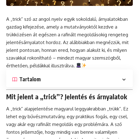
A „trick” szó az angol nyelv egyik sokoldalú, árnyalatokban
gazdag kifejezése, amely a mutatványoktól kezdve a
trükközésen át egészen a rafinált megoldásokig rengeteg
jelentésárnyalatot hordoz. Az alábbiakban megnézzük, mit
jelent pontosan, honnan ered, hogyan alakult ki, és milyen
szavakkal rokonítható – mindezt magyar szemszögből,
érthetően, példákkal illusztrálva.
Tartalom
Mit jelent a „trick”? Jelentés és árnyalatok
A „trick” alapjelentése magyarul leggyakrabban „trükk”. Ez
lehet egy bűvészmutatvány, egy praktikus fogás, egy csel,
vagy akár egy rafinált megoldás egy problémára. A szó
fontos jellemzője, hogy mindig van benne valamilyen