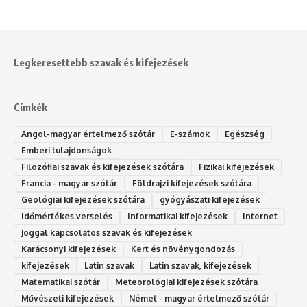
Legkeresettebb szavak és kifejezések
Címkék
Angol-magyar értelmező szótár
E-számok
Egészség
Emberi tulajdonságok
Filozófiai szavak és kifejezések szótára
Fizikai kifejezések
Francia - magyar szótár
Földrajzi kifejezések szótára
Geológiai kifejezések szótára
gyógyászati kifejezések
Időmértékes verselés
Informatikai kifejezések
Internet
Joggal kapcsolatos szavak és kifejezések
Karácsonyi kifejezések
Kert és növénygondozás
kifejezések
Latin szavak
Latin szavak, kifejezések
Matematikai szótár
Meteorológiai kifejezések szótára
Művészeti kifejezések
Német - magyar értelmező szótár