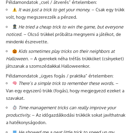
Példamondatok „csel / átverés” értelemben:
It was just a trick to get your money.
– Csak egy trükk
volt, hogy megszerezzék a pénzed.
He tried a cheap trick to win the game, but everyone
noticed.
– Olcsó trükkel próbálta megnyerni a játékot, de
mindenki észrevette.
Kids sometimes play tricks on their neighbors at
Halloween.
– A gyerekek néha tréfás trükköket (csínyeket)
játszanak a szomszédaikkal Halloweenkor.
Példamondatok „ügyes fogás / praktika” értelemben:
There’s a simple trick to remember these words.
–
Van egy egyszerű trükk (fogás), hogy megjegyezd ezeket a
szavakat.
Time management tricks can really improve your
productivity.
– Az időgazdálkodási trükkök sokat javíthatnak
a hatékonyságodon.
He showed me a neat little trick to speed up my