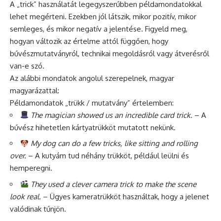
A „trick” használatát legegyszerűbben példamondatokkal
lehet megérteni. Ezekben jól látszik, mikor pozitív, mikor
semleges, és mikor negatív a jelentése. Figyeld meg,
hogyan változik az értelme attól függően, hogy
bűvészmutatványról, technikai megoldásról vagy átverésről
van-e szó.
Az alábbi mondatok angolul szerepelnek, magyar
magyarázattal:
Példamondatok „trükk / mutatvány” értelemben:
The magician showed us an incredible card trick.
– A
bűvész hihetetlen kártyatrükköt mutatott nekünk.
My dog can do a few tricks, like sitting and rolling
over.
– A kutyám tud néhány trükköt, például leülni és
hemperegni.
They used a clever camera trick to make the scene
look real.
– Ügyes kameratrükköt használtak, hogy a jelenet
valódinak tűnjön.