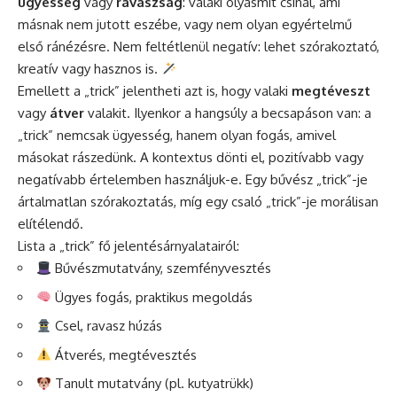
ügyesség
vagy
ravaszság
: valaki olyasmit csinál, ami
másnak nem jutott eszébe, vagy nem olyan egyértelmű
első ránézésre. Nem feltétlenül negatív: lehet szórakoztató,
kreatív vagy hasznos is.
Emellett a „trick” jelentheti azt is, hogy valaki
megtéveszt
vagy
átver
valakit. Ilyenkor a hangsúly a becsapáson van: a
„trick” nemcsak ügyesség, hanem olyan fogás, amivel
másokat rászedünk. A kontextus dönti el, pozitívabb vagy
negatívabb értelemben használjuk-e. Egy bűvész „trick”-je
ártalmatlan szórakoztatás, míg egy csaló „trick”-je morálisan
elítélendő.
Lista a „trick” fő jelentésárnyalatairól:
Bűvészmutatvány, szemfényvesztés
Ügyes fogás, praktikus megoldás
Csel, ravasz húzás
Átverés, megtévesztés
Tanult mutatvány (pl. kutyatrükk)