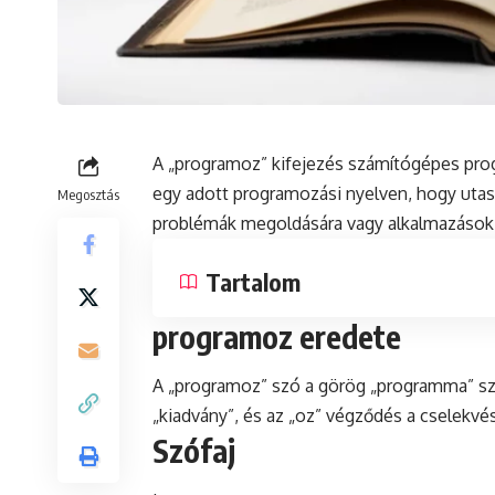
A „programoz” kifejezés számítógépes prog
egy adott programozási nyelven, hogy utas
Megosztás
problémák megoldására vagy alkalmazások 
Tartalom
programoz eredete
A „programoz”
szó
a görög „programma” szó
„kiadvány”,
és
az „oz” végződés a cselekvés
Szófaj