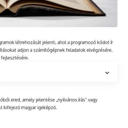
ramok létrehozását jelenti, ahol a programozó kódot ír
ításokat adjon a számítógépnek feladatok elvégzésére,
fejlesztésére.
ból ered, amely jelentése „nyilvános írás” vagy
t kifejező magyar igeképző.