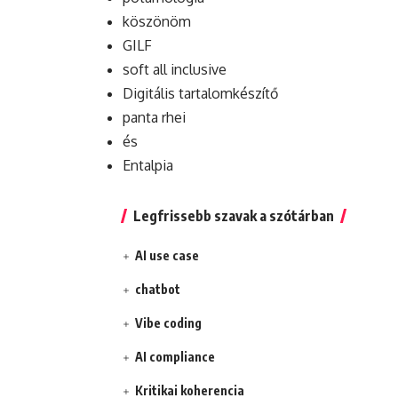
köszönöm
GILF
soft all inclusive
Digitális tartalomkészítő
panta rhei
és
Entalpia
Legfrissebb szavak a szótárban
AI use case
chatbot
Vibe coding
AI compliance
Kritikai koherencia