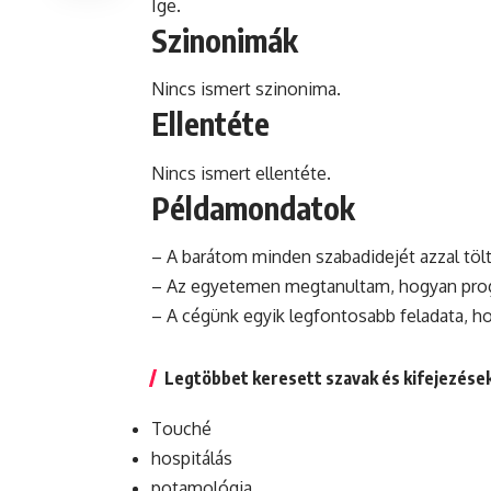
Ige.
Szinonimák
Nincs ismert szinonima.
Ellentéte
Nincs ismert ellentéte.
Példamondatok
– A barátom minden szabadidejét azzal töl
– Az egyetemen megtanultam,
hogyan
pro
– A cégünk egyik legfontosabb feladata, h
Legtöbbet keresett szavak és kifejezése
Touché
hospitálás
potamológia