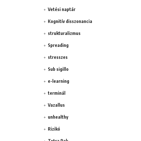
Vetési naptár
Kognitív disszonancia
strukturalizmus
Spreading
stresszes
Sub sigillo
e-learning
terminál
Vazallus
unhealthy
Rizikó
Tetra Pak