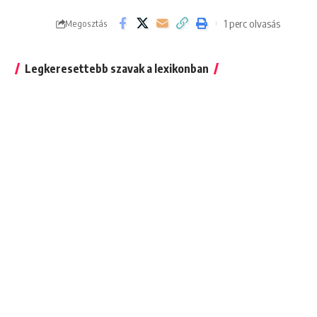
1 perc olvasás
Megosztás
Legkeresettebb szavak a lexikonban