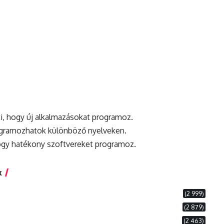
ti, hogy új alkalmazásokat programoz.
gramozhatok különböző nyelveken.
ogy hatékony szoftvereket programoz.
k
(2 999)
(2 879)
(2 463)