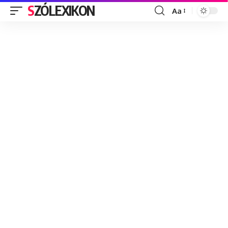
SZÓLEXIKON
Aa
Font
Resizer