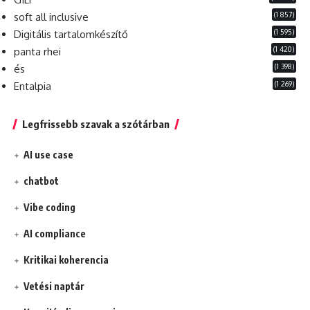
(1 857)
soft all inclusive
(1 595)
Digitális tartalomkészítő
(1 420)
panta rhei
(1 398)
és
(1 269)
Entalpia
Legfrissebb szavak a szótárban
AI use case
chatbot
Vibe coding
AI compliance
Kritikai koherencia
Vetési naptár