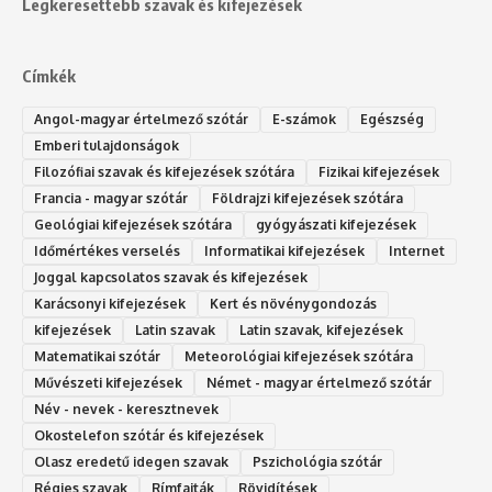
Legkeresettebb szavak és kifejezések
Címkék
Angol-magyar értelmező szótár
E-számok
Egészség
Emberi tulajdonságok
Filozófiai szavak és kifejezések szótára
Fizikai kifejezések
Francia - magyar szótár
Földrajzi kifejezések szótára
Geológiai kifejezések szótára
gyógyászati kifejezések
Időmértékes verselés
Informatikai kifejezések
Internet
Joggal kapcsolatos szavak és kifejezések
Karácsonyi kifejezések
Kert és növénygondozás
kifejezések
Latin szavak
Latin szavak, kifejezések
Matematikai szótár
Meteorológiai kifejezések szótára
Művészeti kifejezések
Német - magyar értelmező szótár
Név - nevek - keresztnevek
Okostelefon szótár és kifejezések
Olasz eredetű idegen szavak
Ps‮gólohciz‬ia s‮átóz‬r
Régies szavak
Rímfajták
Rövidítések