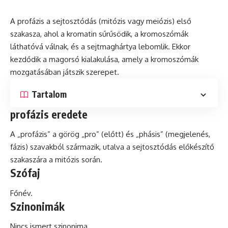
A profázis a sejtosztódás (
mitózis
vagy
meiózis
) első
szakasza, ahol a
kromatin
sűrűsödik, a kromoszómák
láthatóvá válnak, és a sejtmaghártya lebomlik. Ekkor
kezdődik a magorsó kialakulása, amely a kromoszómák
mozgatásában játszik szerepet.
Tartalom
profázis eredete
A „profázis” a görög „pro” (előtt) és „phásis” (megjelenés,
fázis
) szavakból származik, utalva a sejtosztódás előkészítő
szakaszára a mitózis során.
Szófaj
Főnév.
Szinonimák
Nincs ismert szinonima