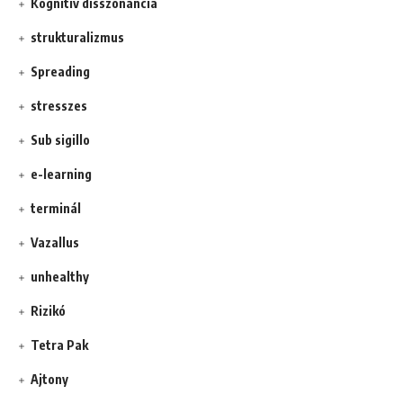
Kognitív disszonancia
strukturalizmus
Spreading
stresszes
Sub sigillo
e-learning
terminál
Vazallus
unhealthy
Rizikó
Tetra Pak
Ajtony