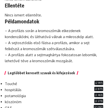
Ellentéte
Nincs ismert ellentéte.
Példamondatok
– A profázis során a kromoszómák elkezdenek
kondenzálódni, és láthatóvá válnak a
mikroszkóp
alatt.
– A sejtosztódás első fázisa a profázis, amikor a sejt
felkészül a kromoszómák szétválasztására.
– A profázis alatt a sejtmaghártya fokozatosan lebomlik,
lehetővé téve a kromoszómák mozgását.
Legtöbbet keresett szavak és kifejezések
(2 997)
Touché
(2 877)
hospitálás
(2 463)
potamológia
(2 273)
köszönöm
(2 242)
GILF