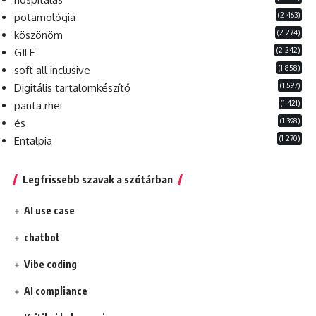
(2 463)
potamológia
(2 274)
köszönöm
(2 242)
GILF
(1 858)
soft all inclusive
(1 597)
Digitális tartalomkészítő
(1 421)
panta rhei
(1 398)
és
(1 270)
Entalpia
Legfrissebb szavak a szótárban
AI use case
chatbot
Vibe coding
AI compliance