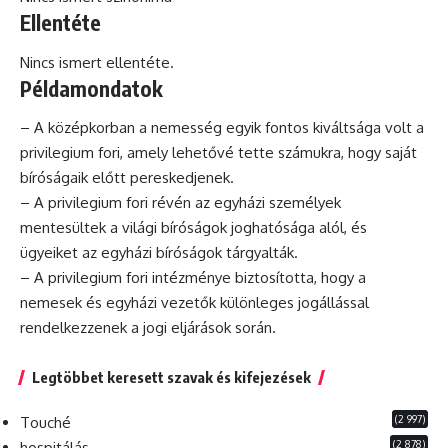
Ellentéte
Nincs ismert ellentéte.
Példamondatok
– A középkorban a nemesség egyik fontos kiváltsága volt a
privilegium fori, amely lehetővé tette számukra, hogy saját
bíróságaik előtt pereskedjenek.
– A privilegium fori révén az egyházi személyek
mentesültek a világi bíróságok joghatósága alól, és
ügyeiket az egyházi bíróságok tárgyalták.
– A privilegium fori intézménye biztosította, hogy a
nemesek és egyházi vezetők különleges jogállással
rendelkezzenek a jogi eljárások során.
Legtöbbet keresett szavak és kifejezések
(2 997)
Touché
(2 878)
hospitálás