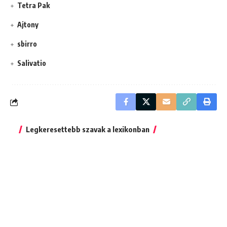
Tetra Pak
Ajtony
sbirro
Salivatio
Legkeresettebb szavak a lexikonban