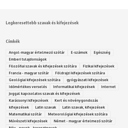
Legkeresettebb szavak és kifejezések
Címkék
Angol-magyar értelmező szótár
E-számok
Egészség
Emberi tulajdonságok
Filozófiai szavak és kifejezések szótára
Fizikai kifejezések
Francia - magyar szótár
Földrajzi kifejezések szótára
Geológiai kifejezések szótára
gyógyászati kifejezések
Időmértékes verselés
Informatikai kifejezések
Internet
Joggal kapcsolatos szavak és kifejezések
Karácsonyi kifejezések
Kert és növénygondozás
kifejezések
Latin szavak
Latin szavak, kifejezések
Matematikai szótár
Meteorológiai kifejezések szótára
Művészeti kifejezések
Német - magyar értelmező szótár
Név - nevek - keresztnevek