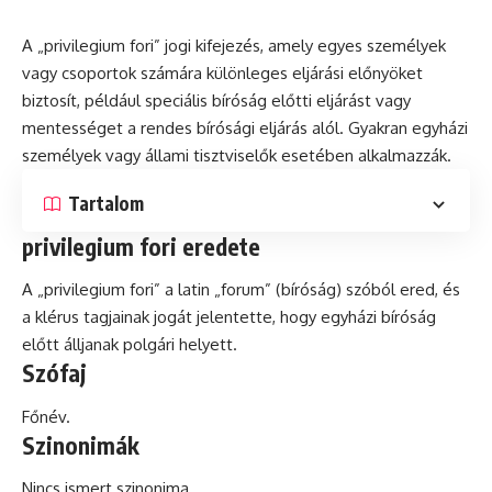
A „privilegium fori” jogi kifejezés, amely egyes személyek
vagy csoportok számára különleges eljárási előnyöket
biztosít, például speciális bíróság előtti eljárást vagy
mentességet a rendes bírósági eljárás alól. Gyakran egyházi
személyek vagy állami tisztviselők esetében alkalmazzák.
Tartalom
privilegium fori eredete
A „privilegium fori” a
latin
„forum” (bíróság) szóból ered,
és
a
klérus
tagjainak jogát jelentette, hogy egyházi bíróság
előtt álljanak polgári helyett.
Szófaj
Főnév.
Szinonimák
Nincs ismert szinonima