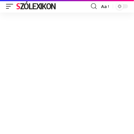
SZÓLEXIKON
Aa
Font
Resizer