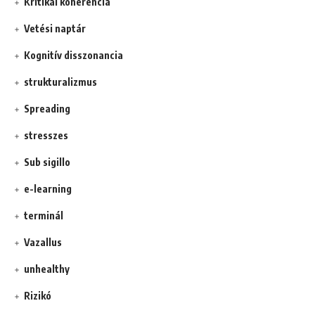
Kritikai koherencia
Vetési naptár
Kognitív disszonancia
strukturalizmus
Spreading
stresszes
Sub sigillo
e-learning
terminál
Vazallus
unhealthy
Rizikó