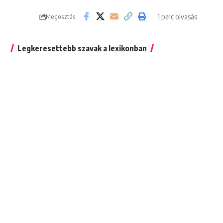
1 perc olvasás
Megosztás
Legkeresettebb szavak a lexikonban