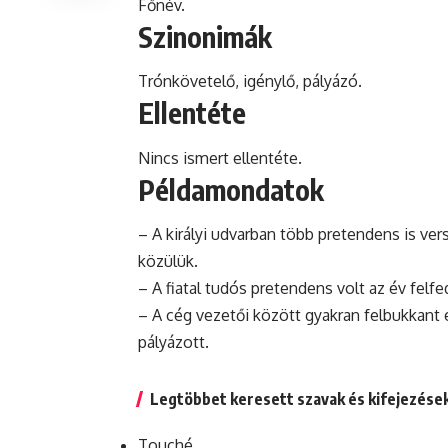
Főnév.
Szinonimák
Trónkövetelő, igénylő, pályázó.
Ellentéte
Nincs ismert ellentéte.
Példamondatok
– A királyi udvarban több pretendens is ver
közülük.
– A fiatal tudós pretendens volt az év felfe
– A cég vezetői között gyakran felbukkant 
pályázott.
Legtöbbet keresett szavak és kifejezése
Touché