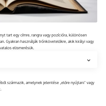
ényt tart egy címre, rangra vagy pozícióra, különösen
an. Gyakran használják trónkövetelőkre, akik királyi vagy
vatalos elismerésük.
ből származik, amelynek jelentése „előre nyújtani” vagy
.