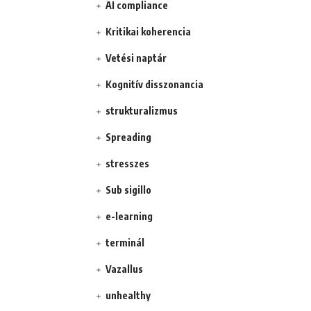
AI compliance
Kritikai koherencia
Vetési naptár
Kognitív disszonancia
strukturalizmus
Spreading
stresszes
Sub sigillo
e-learning
terminál
Vazallus
unhealthy