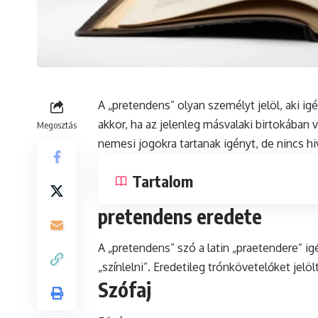
A „pretendens” olyan személyt jelöl, aki ig
akkor,
ha
az jelenleg másvalaki birtokában v
Megosztás
nemesi jogokra tartanak igényt,
de
nincs hi
Tartalom
pretendens eredete
A „pretendens”
szó
a
latin
„praetendere” igé
„színlelni”. Eredetileg trónkövetelőket jelölt
Szófaj