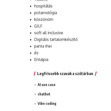
hospitálás
potamológia
köszönöm
GILF
soft all inclusive
Digitális tartalomkészítő
panta rhei
és
Entalpia
Legfrissebb szavak a szótárban
AI use case
chatbot
Vibe coding