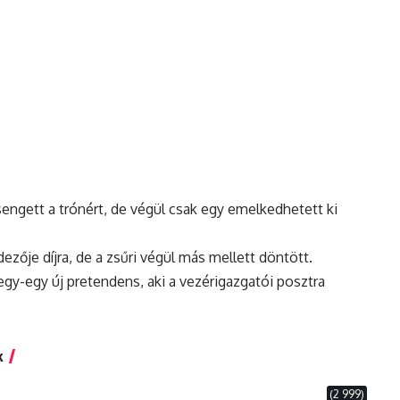
sengett a trónért, de végül
csak
egy emelkedhetett ki
dezője díjra, de a zsűri végül más mellett döntött.
egy-egy új pretendens, aki a vezérigazgatói posztra
k
(2 999)