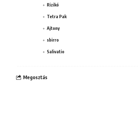
Rizikó
Tetra Pak
Ajtony
sbirro
Salivatio
Megosztás