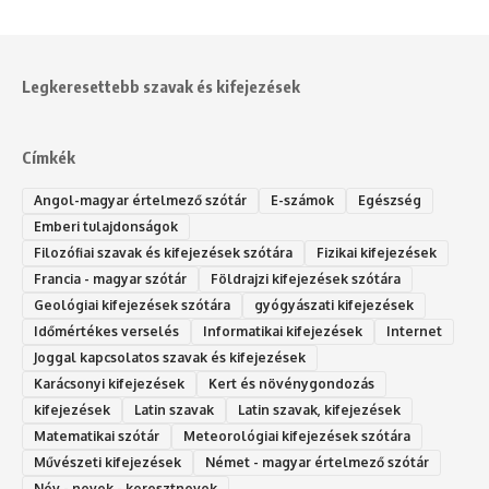
Legkeresettebb szavak és kifejezések
Címkék
Angol-magyar értelmező szótár
E-számok
Egészség
Emberi tulajdonságok
Filozófiai szavak és kifejezések szótára
Fizikai kifejezések
Francia - magyar szótár
Földrajzi kifejezések szótára
Geológiai kifejezések szótára
gyógyászati kifejezések
Időmértékes verselés
Informatikai kifejezések
Internet
Joggal kapcsolatos szavak és kifejezések
Karácsonyi kifejezések
Kert és növénygondozás
kifejezések
Latin szavak
Latin szavak, kifejezések
Matematikai szótár
Meteorológiai kifejezések szótára
Művészeti kifejezések
Német - magyar értelmező szótár
Név - nevek - keresztnevek