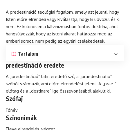
A predestináció teológiai fogalom, amely azt jelenti, hogy
Isten előre elrendeli vagy kiválasztja, hogy ki üdvözül és ki
nem. Ez különösen a kálvinizmusban fontos
doktrína
, ahol
hangsúlyozzák, hogy az isteni akarat határozza meg az
emberi sorsot, nem pedig az egyéni cselekedetek.
Tartalom
predestináció eredete
A „predestináció”
latin
eredetű szó, a „praedestinatio”
szóból származik, ami előre elrendelést jelent. A „prae-”
előtag és a „destinare” ige összevonásából alakult ki.
Szófaj
Főnév.
Szinonimák
Eleve elrendelés, végzet.