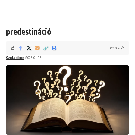
predestináció
1 perc olvasás
SzóLexikon
2025.01.06.