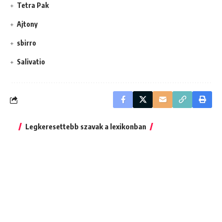
Tetra Pak
Ajtony
sbirro
Salivatio
Legkeresettebb szavak a lexikonban