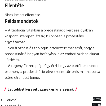
Ellentéte
Nincs ismert ellentéte.
Példamondatok
– A teológiai vitákban a predestináció kérdése gyakran
központi szerepet játszik, különösen a
protestáns
egyházakban.
– Sok
filozófus
és teológus értekezett már arról, hogy a
predestináció hogyan befolyásolja az emberi szabad akarat
kérdését.
– A regény főszereplője úgy érzi, hogy az életében minden
esemény a predestináció elve szerint történik, mintha sorsa
előre elrendelt lenne.
Legtöbbet keresett szavak és kifejezések
(2 997)
Touché
(2 878)
hospitálás