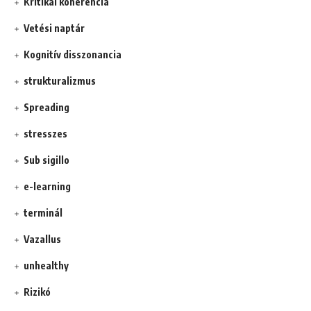
Kritikai koherencia
Vetési naptár
Kognitív disszonancia
strukturalizmus
Spreading
stresszes
Sub sigillo
e-learning
terminál
Vazallus
unhealthy
Rizikó