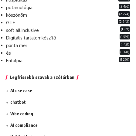
(2 463)
potamológia
(2 274)
köszönöm
(2 242)
GILF
(1 861)
soft all inclusive
(1 597)
Digitális tartalomkészítő
(1 421)
panta rhei
(1 398)
és
(1 270)
Entalpia
Legfrissebb szavak a szótárban
AI use case
chatbot
Vibe coding
AI compliance