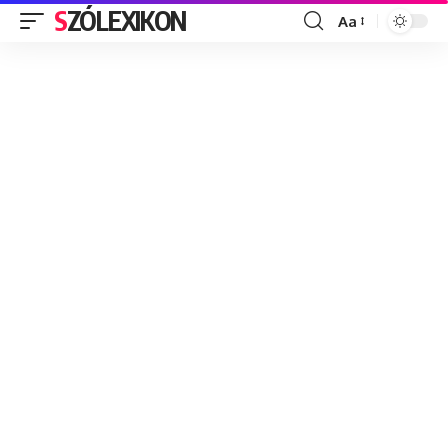
SZÓLEXIKON
Aa
Font
Resizer