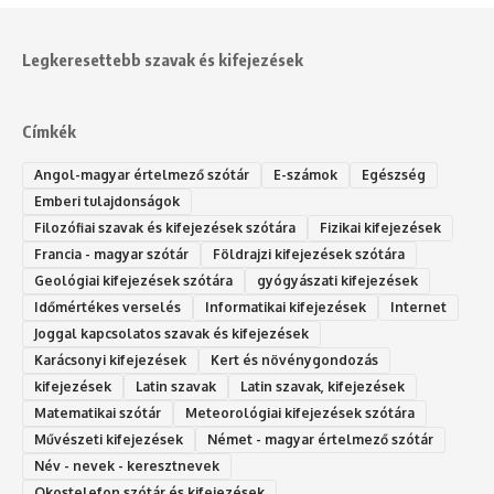
Legkeresettebb szavak és kifejezések
Címkék
Angol-magyar értelmező szótár
E-számok
Egészség
Emberi tulajdonságok
Filozófiai szavak és kifejezések szótára
Fizikai kifejezések
Francia - magyar szótár
Földrajzi kifejezések szótára
Geológiai kifejezések szótára
gyógyászati kifejezések
Időmértékes verselés
Informatikai kifejezések
Internet
Joggal kapcsolatos szavak és kifejezések
Karácsonyi kifejezések
Kert és növénygondozás
kifejezések
Latin szavak
Latin szavak, kifejezések
Matematikai szótár
Meteorológiai kifejezések szótára
Művészeti kifejezések
Német - magyar értelmező szótár
Név - nevek - keresztnevek
Okostelefon szótár és kifejezések