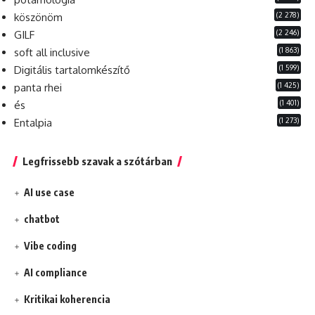
(2 278)
köszönöm
(2 246)
GILF
(1 863)
soft all inclusive
(1 599)
Digitális tartalomkészítő
(1 425)
panta rhei
(1 401)
és
(1 273)
Entalpia
Legfrissebb szavak a szótárban
AI use case
chatbot
Vibe coding
AI compliance
Kritikai koherencia