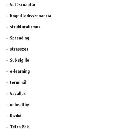
Vetési naptár
Kognitív disszonancia
strukturalizmus
Spreading
stresszes
Sub sigillo
e-learning
terminál
Vazallus
unhealthy
Rizikó
Tetra Pak