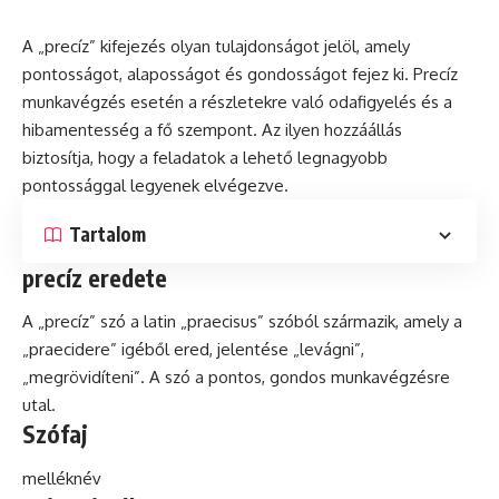
A „precíz” kifejezés olyan tulajdonságot jelöl, amely
pontosságot, alaposságot
és
gondosságot fejez ki. Precíz
munkavégzés esetén a részletekre való odafigyelés és a
hibamentesség a fő szempont. Az ilyen hozzáállás
biztosítja, hogy a feladatok a lehető legnagyobb
pontossággal legyenek elvégezve.
Tartalom
precíz eredete
A „precíz”
szó
a
latin
„praecisus” szóból származik, amely a
„praecidere” igéből ered, jelentése „levágni”,
„megrövidíteni”. A szó a pontos, gondos munkavégzésre
utal.
Szófaj
melléknév