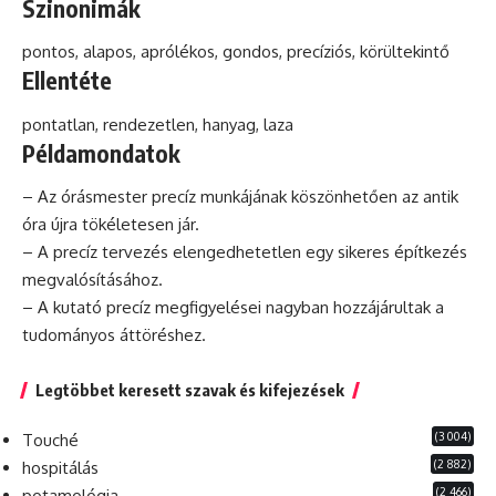
Szinonimák
pontos, alapos, aprólékos, gondos, precíziós, körültekintő
Ellentéte
pontatlan, rendezetlen, hanyag, laza
Példamondatok
– Az órásmester precíz munkájának köszönhetően az
antik
óra újra tökéletesen jár.
– A precíz tervezés elengedhetetlen egy sikeres építkezés
megvalósításához.
– A kutató precíz megfigyelései nagyban hozzájárultak a
tudományos áttöréshez.
Legtöbbet keresett szavak és kifejezések
(3 004)
Touché
(2 882)
hospitálás
(2 466)
potamológia