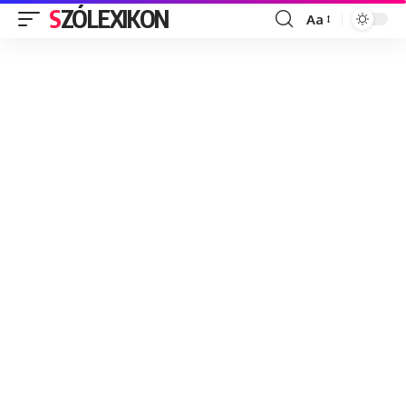
SZÓLEXIKON
Aa
Font
Resizer