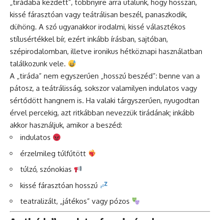
„tiráda­ba kezdett”, többnyire arra utalunk, hogy hosszan,
kissé fárasztóan vagy teátrálisan beszél, panaszkodik,
dühöng. A szó ugyanakkor irodalmi, kissé választékos
stílusértékkel bír, ezért inkább írásban, sajtóban,
szépirodalomban, illetve ironikus hétköznapi használatban
találkozunk vele.
A „tiráda” nem egyszerűen „hosszú beszéd”: benne van a
pátosz, a teátrálisság, sokszor valamilyen indulatos vagy
sértődött hangnem is. Ha valaki tárgyszerűen, nyugodtan
érvel percekig, azt ritkábban nevezzük tirádának; inkább
akkor használjuk, amikor a beszéd:
indulatos
érzelmileg túlfűtött
túlzó, szónokias
kissé fárasztóan hosszú
teatralizált, „játékos” vagy pózos