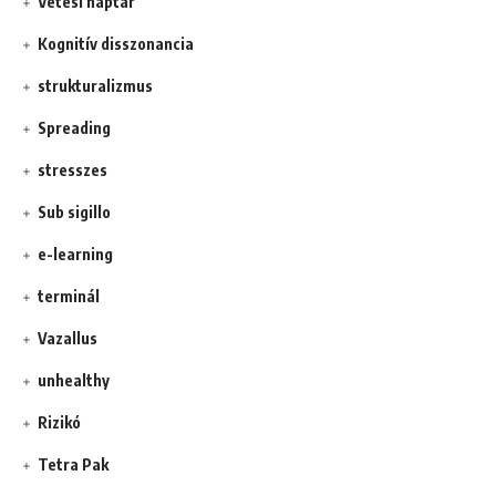
Vetési naptár
Kognitív disszonancia
strukturalizmus
Spreading
stresszes
Sub sigillo
e-learning
terminál
Vazallus
unhealthy
Rizikó
Tetra Pak