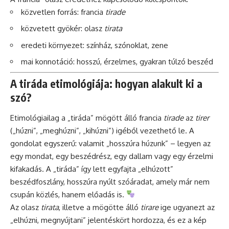
közvetlen forrás: francia
tirade
közvetett gyökér: olasz
tirata
eredeti környezet: színház, szónoklat, zene
mai konnotáció: hosszú, érzelmes, gyakran túlzó beszéd
A tiráda etimológiája: hogyan alakult ki a
szó?
Etimológiailag a „tiráda” mögött álló francia
tirade
az
tirer
(„húzni”, „meghúzni”, „kihúzni”) igéből vezethető le. A
gondolat egyszerű: valamit „hosszúra húzunk” – legyen az
egy mondat, egy beszédrész, egy dallam vagy egy érzelmi
kifakadás. A „tiráda” így lett egyfajta „elhúzott”
beszédfoszlány, hosszúra nyúlt szóáradat, amely már nem
csupán közlés, hanem előadás is.
Az olasz
tirata
, illetve a mögötte álló
tirare
ige ugyanezt az
„elhúzni, megnyújtani” jelentéskört hordozza, és ez a kép