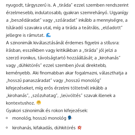
nyugodt, tárgyszerű is. A „tiráda” ezzel szemben rendszerint
érzelmesebb, indulatosabb, gyakran szemrehányó. Ugyanígy
a „beszédáradat” vagy „szóáradat” inkább a mennyiségre, a
túláradó szavakra utal, míg a tiráda a teátrális, „előadott”
jellegre is rámutat.
A szinonimák kiválasztásánál érdemes figyelni a stílusra:
írásban, esszékben vagy kritikákban a „tiráda” jól jelzi a
szerző ironikus, távolságtartó hozzáállását; a „kirohanás”
vagy „dühkitörés” ezzel szemben jóval direktebb,
keményebb. Aki finomabban akar fogalmazni, választhatja a
„hosszú panaszáradat” vagy „hosszú monológ”
kifejezéseket, míg erős érzelmi töltetnél inkább a
„kirohanás”, „szózuhatag”, „leüvöltés” szavak illenek a
kontextushoz.
Gyakori szinonimák és rokon kifejezések:
monológ, hosszú monológ
kirohanás, kifakadás, dühkitörés