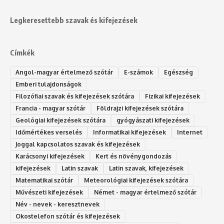
Legkeresettebb szavak és kifejezések
Címkék
Angol-magyar értelmező szótár
E-számok
Egészség
Emberi tulajdonságok
Filozófiai szavak és kifejezések szótára
Fizikai kifejezések
Francia - magyar szótár
Földrajzi kifejezések szótára
Geológiai kifejezések szótára
gyógyászati kifejezések
Időmértékes verselés
Informatikai kifejezések
Internet
Joggal kapcsolatos szavak és kifejezések
Karácsonyi kifejezések
Kert és növénygondozás
kifejezések
Latin szavak
Latin szavak, kifejezések
Matematikai szótár
Meteorológiai kifejezések szótára
Művészeti kifejezések
Német - magyar értelmező szótár
Név - nevek - keresztnevek
Okostelefon szótár és kifejezések