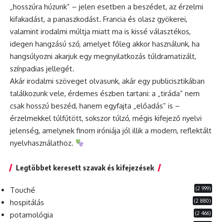
„hosszúra húzunk” – jelen esetben a beszédet, az érzelmi
kifakadást, a panaszkodást. Francia és olasz gyökerei,
valamint irodalmi múltja miatt ma is kissé választékos,
idegen hangzású szó, amelyet főleg akkor használunk, ha
hangsúlyozni akarjuk egy megnyilatkozás túldramatizált,
színpadias jellegét.
Akár irodalmi szöveget olvasunk, akár egy publicisztikában
találkozunk vele, érdemes észben tartani: a „tiráda” nem
csak hosszú beszéd, hanem egyfajta „előadás” is –
érzelmekkel túlfűtött, sokszor túlzó, mégis kifejező nyelvi
jelenség, amelynek finom iróniája jól illik a modern, reflektált
nyelvhasználathoz.
Legtöbbet keresett szavak és kifejezések
(2 999)
Touché
(2 880)
hospitálás
(2 466)
potamológia