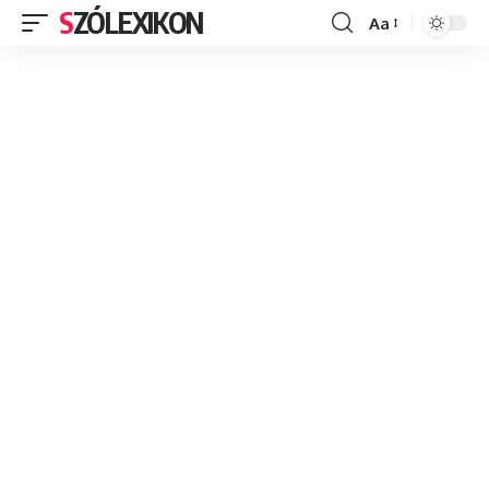
SZÓLEXIKON
Aa
Font
Resizer