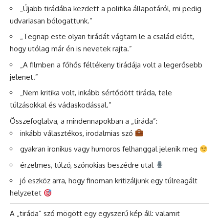
„Újabb tirádába kezdett a politika állapotáról, mi pedig
udvariasan bólogattunk.”
„Tegnap este olyan tirádát vágtam le a család előtt,
hogy utólag már én is nevetek rajta.”
„A filmben a főhős féltékeny tirádája volt a legerősebb
jelenet.”
„Nem kritika volt, inkább sértődött tiráda, tele
túlzásokkal és vádaskodással.”
Összefoglalva, a mindennapokban a „tiráda”:
inkább választékos, irodalmias szó
gyakran ironikus vagy humoros felhanggal jelenik meg
érzelmes, túlzó, szónokias beszédre utal
jó eszköz arra, hogy finoman kritizáljunk egy túlreagált
helyzetet
A „tiráda” szó mögött egy egyszerű kép áll: valamit