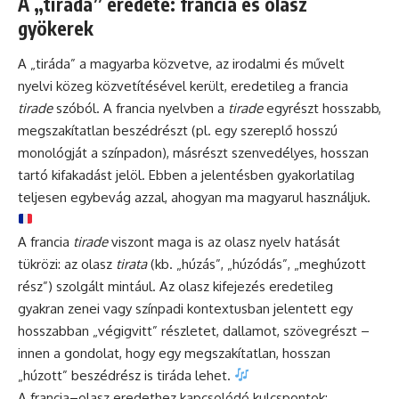
A „tiráda” eredete: francia és olasz
gyökerek
A „tiráda” a magyarba közvetve, az irodalmi és művelt
nyelvi közeg közvetítésével került, eredetileg a francia
tirade
szóból. A francia nyelvben a
tirade
egyrészt hosszabb,
megszakítatlan beszédrészt (pl. egy szereplő hosszú
monológját a színpadon), másrészt szenvedélyes, hosszan
tartó kifakadást jelöl. Ebben a jelentésben gyakorlatilag
teljesen egybevág azzal, ahogyan ma magyarul használjuk.
A francia
tirade
viszont maga is az olasz nyelv hatását
tükrözi: az olasz
tirata
(kb. „húzás”, „húzódás”, „meghúzott
rész”) szolgált mintául. Az olasz kifejezés eredetileg
gyakran zenei vagy színpadi kontextusban jelentett egy
hosszabban „végigvitt” részletet, dallamot, szövegrészt –
innen a gondolat, hogy egy megszakítatlan, hosszan
„húzott” beszédrész is tiráda lehet.
A francia–olasz eredethez kapcsolódó kulcspontok: