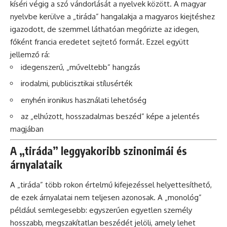
kíséri végig a szó vándorlását a nyelvek között. A magyar
nyelvbe kerülve a „tiráda” hangalakja a magyaros kiejtéshez
igazodott, de szemmel láthatóan megőrizte az idegen,
főként francia eredetet sejtető formát. Ezzel együtt
jellemző rá:
idegenszerű, „műveltebb” hangzás
irodalmi, publicisztikai stílusérték
enyhén ironikus használati lehetőség
az „elhúzott, hosszadalmas beszéd” képe a jelentés
magjában
A „tiráda” leggyakoribb szinonimái és
árnyalataik
A „tiráda” több rokon értelmű kifejezéssel helyettesíthető,
de ezek árnyalatai nem teljesen azonosak. A „monológ”
például semlegesebb: egyszerűen egyetlen személy
hosszabb, megszakítatlan beszédét jelöli, amely lehet