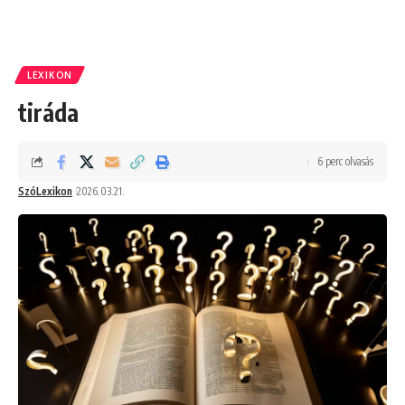
LEXIKON
tiráda
6 perc olvasás
SzóLexikon
2026.03.21.