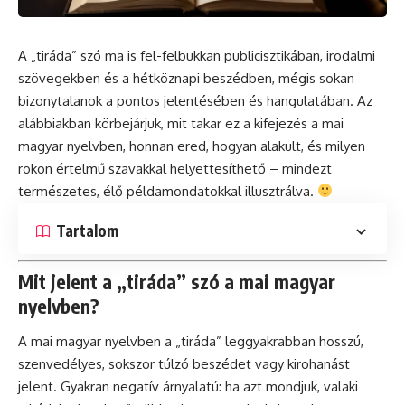
A „tiráda” szó ma is fel-felbukkan publicisztikában, irodalmi
szövegekben és a hétköznapi beszédben, mégis sokan
bizonytalanok a pontos jelentésében és hangulatában. Az
alábbiakban körbejárjuk, mit takar ez a kifejezés a mai
magyar nyelvben, honnan ered, hogyan alakult, és milyen
rokon értelmű szavakkal helyettesíthető – mindezt
természetes, élő példamondatokkal illusztrálva.
Tartalom
Mit jelent a „tiráda” szó a mai magyar
nyelvben?
A mai magyar nyelvben a „tiráda” leggyakrabban hosszú,
szenvedélyes, sokszor túlzó beszédet vagy kirohanást
jelent. Gyakran negatív árnyalatú: ha azt mondjuk, valaki