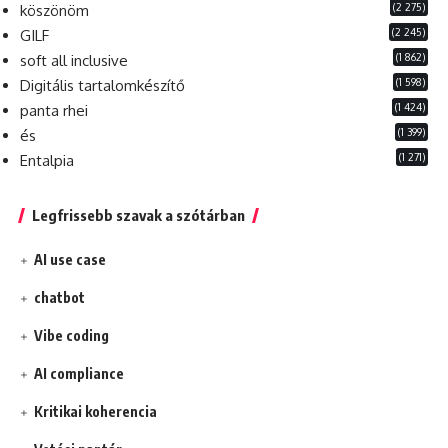
(2 275)
köszönöm
(2 245)
GILF
(1 862)
soft all inclusive
(1 598)
Digitális tartalomkészítő
(1 424)
panta rhei
(1 399)
és
(1 271)
Entalpia
Legfrissebb szavak a szótárban
AI use case
chatbot
Vibe coding
AI compliance
Kritikai koherencia