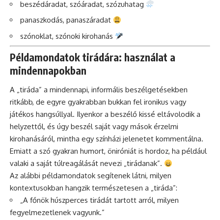
beszédáradat, szóáradat, szózuhatag
panaszkodás, panaszáradat
szónoklat, szónoki kirohanás
Példamondatok tirádára: használat a
mindennapokban
A „tiráda” a mindennapi, informális beszélgetésekben
ritkább, de egyre gyakrabban bukkan fel ironikus vagy
játékos hangsúllyal. Ilyenkor a beszélő kissé eltávolodik a
helyzettől, és úgy beszél saját vagy mások érzelmi
kirohanásáról, mintha egy színházi jelenetet kommentálna.
Emiatt a szó gyakran humort, öniróniát is hordoz, ha például
valaki a saját túlreagálását nevezi „tiráda­nak”.
Az alábbi példamondatok segítenek látni, milyen
kontextusokban hangzik természetesen a „tiráda”:
„A főnök húszperces tirádát tartott arról, milyen
fegyelmezetlenek vagyunk.”