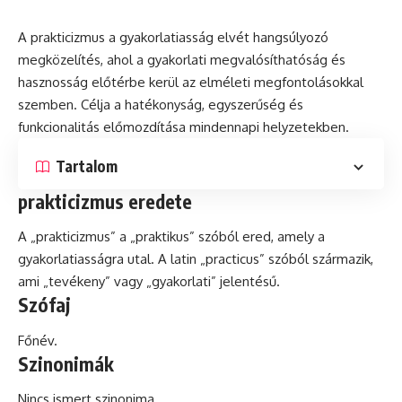
A prakticizmus a gyakorlatiasság elvét hangsúlyozó
megközelítés, ahol a gyakorlati megvalósíthatóság és
hasznosság előtérbe kerül az elméleti megfontolásokkal
szemben. Célja a hatékonyság, egyszerűség és
funkcionalitás előmozdítása mindennapi helyzetekben.
Tartalom
prakticizmus eredete
A „prakticizmus” a „praktikus” szóból ered, amely a
gyakorlatiasságra utal. A
latin
„practicus” szóból származik,
ami „tevékeny” vagy „gyakorlati” jelentésű.
Szófaj
Főnév.
Szinonimák
Nincs ismert szinonima.