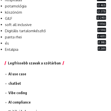
(2 463)
potamológia
(2 273)
köszönöm
(2 240)
GILF
(1 856)
soft all inclusive
(1 594)
Digitális tartalomkészítő
(1 420)
panta rhei
(1 398)
és
(1 269)
Entalpia
Legfrissebb szavak a szótárban
AI use case
chatbot
Vibe coding
AI compliance