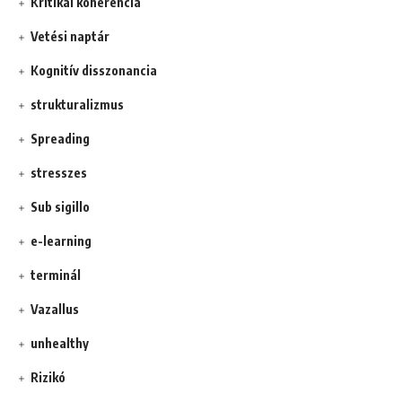
Kritikai koherencia
Vetési naptár
Kognitív disszonancia
strukturalizmus
Spreading
stresszes
Sub sigillo
e-learning
terminál
Vazallus
unhealthy
Rizikó