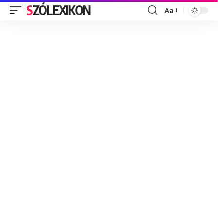
SZÓLEXIKON
Aa
Font
Resizer