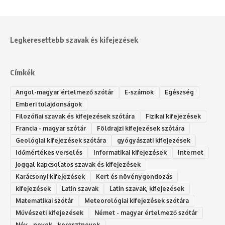
Legkeresettebb szavak és kifejezések
Címkék
Angol-magyar értelmező szótár
E-számok
Egészség
Emberi tulajdonságok
Filozófiai szavak és kifejezések szótára
Fizikai kifejezések
Francia - magyar szótár
Földrajzi kifejezések szótára
Geológiai kifejezések szótára
gyógyászati kifejezések
Időmértékes verselés
Informatikai kifejezések
Internet
Joggal kapcsolatos szavak és kifejezések
Karácsonyi kifejezések
Kert és növénygondozás
kifejezések
Latin szavak
Latin szavak, kifejezések
Matematikai szótár
Meteorológiai kifejezések szótára
Művészeti kifejezések
Német - magyar értelmező szótár
Név - nevek - keresztnevek