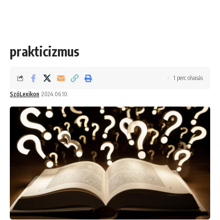
prakticizmus
1 perc olvasás
SzóLexikon
2024.06.10.