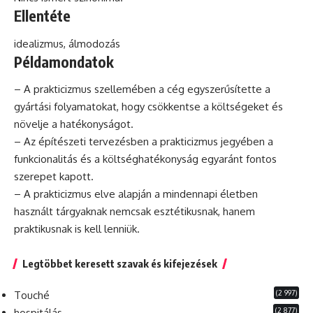
Ellentéte
idealizmus
, álmodozás
Példamondatok
– A prakticizmus szellemében a cég egyszerűsítette a
gyártási folyamatokat, hogy csökkentse a költségeket és
növelje a hatékonyságot.
– Az építészeti tervezésben a prakticizmus jegyében a
funkcionalitás és a költséghatékonyság egyaránt fontos
szerepet kapott.
– A prakticizmus elve alapján a mindennapi életben
használt tárgyaknak nemcsak esztétikusnak, hanem
praktikusnak is kell lenniük.
Legtöbbet keresett szavak és kifejezések
(2 997)
Touché
(2 877)
hospitálás