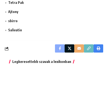
Tetra Pak
Ajtony
sbirro
Salivatio
Legkeresettebb szavak a lexikonban