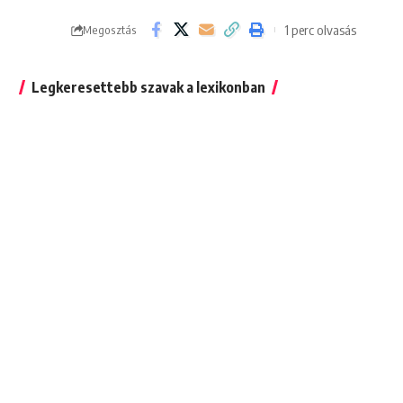
1 perc olvasás
Megosztás
Legkeresettebb szavak a lexikonban