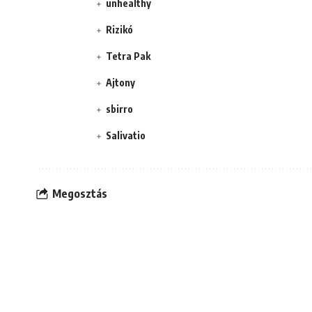
unhealthy
Rizikó
Tetra Pak
Ajtony
sbirro
Salivatio
Megosztás