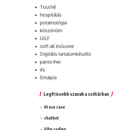
Touché
hospitálás
potamológia
köszönöm
GILF
soft all inclusive
Digitális tartalomkészítő
panta rhei
és
Entalpia
Legfrissebb szavak a szótárban
AI use case
chatbot
Vibe coding