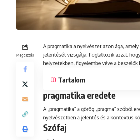
A
pragmatika
a nyelvészet azon ága, amely 
jelentését vizsgálja. Foglalkozik azzal,
hog
Megosztás
helyzetekben, figyelembe véve a beszélők 
Tartalom
pragmatika eredete
A „pragmatika” a görög „pragma” szóból ere
nyelvészetben a jelentés és a
kontextus
kö
Szófaj