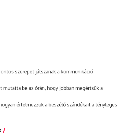
 fontos szerepet játszanak a kommunikáció
it mutatta be az órán, hogy jobban megértsük a
 hogyan értelmezzük a beszélő szándékait a tényleges
k