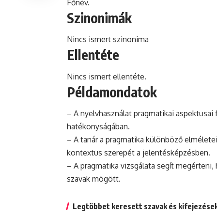
Főnév.
Szinonimák
Nincs ismert szinonima
Ellentéte
Nincs ismert ellentéte.
Példamondatok
– A nyelvhasználat pragmatikai aspektusai
hatékonyságában.
– A tanár a pragmatika különböző elmélete
kontextus szerepét a jelentésképzésben.
– A pragmatika vizsgálata segít megérteni,
szavak mögött.
Legtöbbet keresett szavak és kifejezése