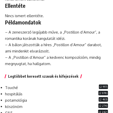
Ellentéte
Nincs ismert ellentéte.
Példamondatok
– A zeneszerző legújabb műve, a „Postillon d’Amour”, a
romantika korának hangulatát idézi.
– A bálon játszották a híres „Postillon d’Amour” darabot,
ami mindenkit elvarázsolt.
– A „Postillon d’Amour” a kedvenc kompozícióm, mindig
megnyugtat,
ha
hallgatom.
Legtöbbet keresett szavak és kifejezések
(2 997)
Touché
(2 878)
hospitálás
(2 463)
potamológia
(2 274)
köszönöm
(2 242)
GILF