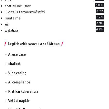
(1 858)
soft all inclusive
(1 597)
Digitális tartalomkészítő
(1 421)
panta rhei
(1 398)
és
(1 270)
Entalpia
Legfrissebb szavak a szótárban
AI use case
chatbot
Vibe coding
AI compliance
Kritikai koherencia
Vetési naptár