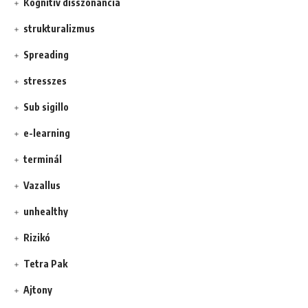
Kognitív disszonancia
strukturalizmus
Spreading
stresszes
Sub sigillo
e-learning
terminál
Vazallus
unhealthy
Rizikó
Tetra Pak
Ajtony