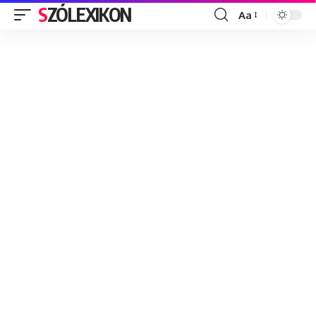
SZÓLEXIKON
Aa
Font
Resizer