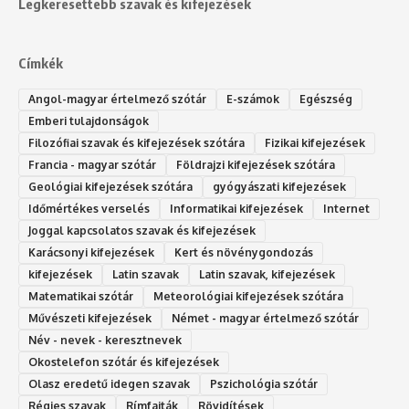
Legkeresettebb szavak és kifejezések
Címkék
Angol-magyar értelmező szótár
E-számok
Egészség
Emberi tulajdonságok
Filozófiai szavak és kifejezések szótára
Fizikai kifejezések
Francia - magyar szótár
Földrajzi kifejezések szótára
Geológiai kifejezések szótára
gyógyászati kifejezések
Időmértékes verselés
Informatikai kifejezések
Internet
Joggal kapcsolatos szavak és kifejezések
Karácsonyi kifejezések
Kert és növénygondozás
kifejezések
Latin szavak
Latin szavak, kifejezések
Matematikai szótár
Meteorológiai kifejezések szótára
Művészeti kifejezések
Német - magyar értelmező szótár
Név - nevek - keresztnevek
Okostelefon szótár és kifejezések
Olasz eredetű idegen szavak
Ps‮gólohciz‬ia s‮átóz‬r
Régies szavak
Rímfajták
Rövidítések