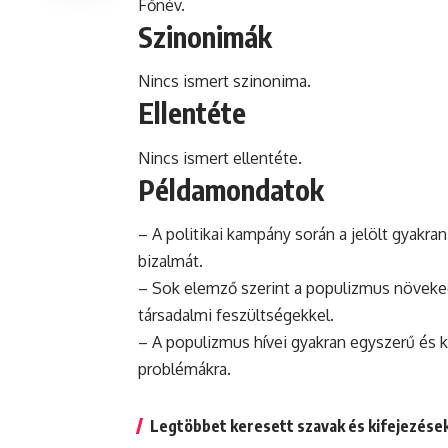
Főnév.
Szinonimák
Nincs ismert szinonima.
Ellentéte
Nincs ismert ellentéte.
Példamondatok
– A politikai
kampány
során a jelölt gyakra
bizalmát.
– Sok elemző szerint a populizmus növeke
társadalmi feszültségekkel.
– A populizmus hívei gyakran egyszerű és 
problémákra.
Legtöbbet keresett szavak és kifejezése