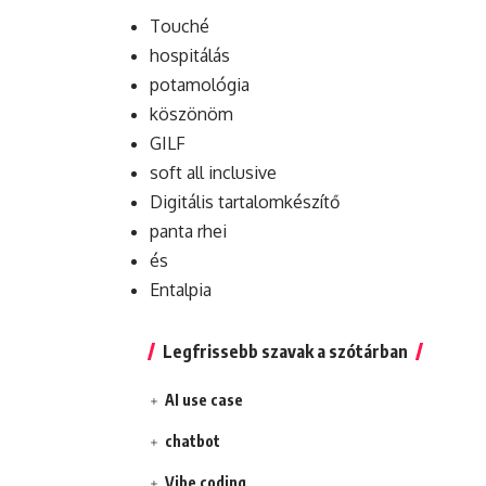
Touché
hospitálás
potamológia
köszönöm
GILF
soft all inclusive
Digitális tartalomkészítő
panta rhei
és
Entalpia
Legfrissebb szavak a szótárban
AI use case
chatbot
Vibe coding