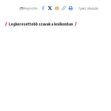
1 perc olvasás
Megosztás
Legkeresettebb szavak a lexikonban