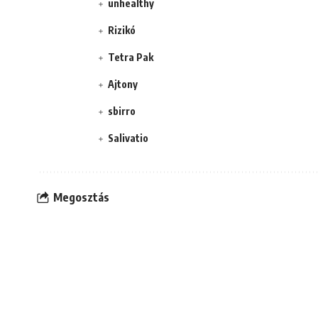
unhealthy
Rizikó
Tetra Pak
Ajtony
sbirro
Salivatio
Megosztás