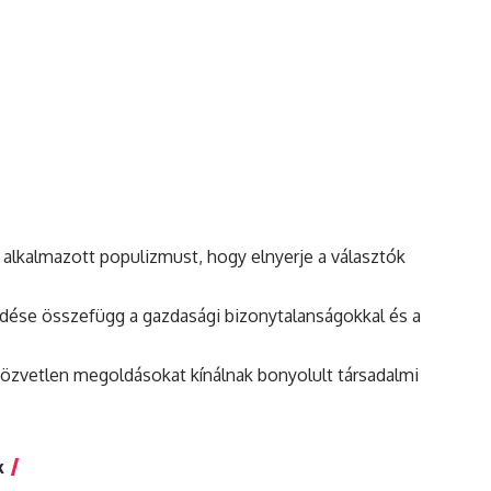
n alkalmazott populizmust, hogy elnyerje a választók
dése összefügg a gazdasági bizonytalanságokkal és a
közvetlen megoldásokat kínálnak bonyolult társadalmi
k