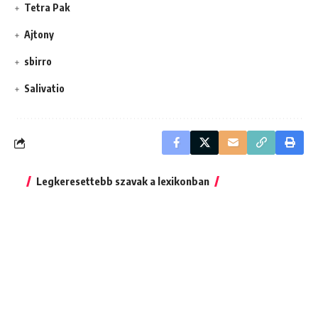
Tetra Pak
Ajtony
sbirro
Salivatio
Legkeresettebb szavak a lexikonban