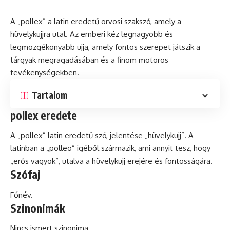
A „pollex” a
latin
eredetű orvosi szakszó, amely a
hüvelykujjra utal. Az emberi kéz legnagyobb
és
legmozgékonyabb ujja, amely fontos szerepet játszik a
tárgyak megragadásában és a finom motoros
tevékenységekben.
Tartalom
pollex eredete
A „pollex” latin eredetű szó, jelentése „hüvelykujj”. A
latinban a „polleo” igéből származik, ami annyit tesz, hogy
„erős vagyok”, utalva a hüvelykujj erejére és fontosságára.
Szófaj
Főnév.
Szinonimák
Nincs ismert szinonima.