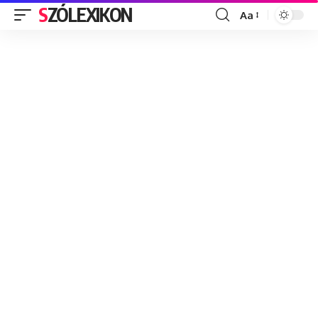
SZÓLEXIKON
Aa
Font
Resizer