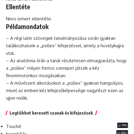
Ellentéte
Nincs ismert ellentéte.
Példamondatok
– A régi latin szövegek tanulmányozása során gyakran
találkozhatunk a „pollex” kifejezéssel, amely a hüvelykujjra
utal.
– Az
anatómia
órán a tanár részletesen elmagyarázta, hogy
a „pollex” milyen fontos szerepet játszik a kéz
finommotorikus mozgásaiban.
– A művészeti alkotásokon a „pollex” gyakran hangsúlyos,
mivel az emberi kéz kifejezőképessége nagyrészt ezen az
ujjon múlik.
Legtöbbet keresett szavak és kifejezések
(2 999)
Touché
(2 880)
hospitálás