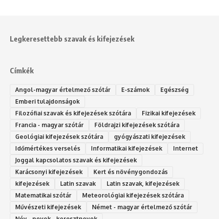
Legkeresettebb szavak és kifejezések
Címkék
Angol-magyar értelmező szótár
E-számok
Egészség
Emberi tulajdonságok
Filozófiai szavak és kifejezések szótára
Fizikai kifejezések
Francia - magyar szótár
Földrajzi kifejezések szótára
Geológiai kifejezések szótára
gyógyászati kifejezések
Időmértékes verselés
Informatikai kifejezések
Internet
Joggal kapcsolatos szavak és kifejezések
Karácsonyi kifejezések
Kert és növénygondozás
kifejezések
Latin szavak
Latin szavak, kifejezések
Matematikai szótár
Meteorológiai kifejezések szótára
Művészeti kifejezések
Német - magyar értelmező szótár
Név - nevek - keresztnevek