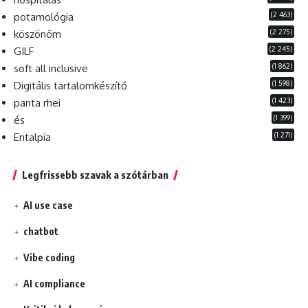
(2 463)
potamológia
(2 275)
köszönöm
(2 245)
GILF
(1 862)
soft all inclusive
(1 598)
Digitális tartalomkészítő
(1 423)
panta rhei
(1 399)
és
(1 271)
Entalpia
Legfrissebb szavak a szótárban
AI use case
chatbot
Vibe coding
AI compliance