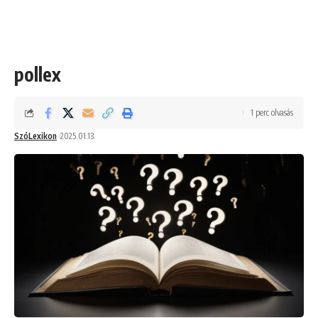
pollex
1 perc olvasás
SzóLexikon
2025.01.13.