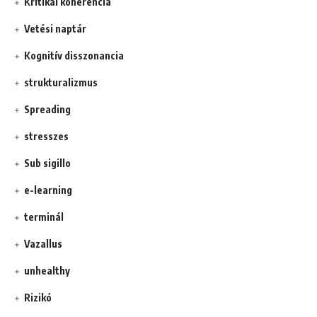
Kritikai koherencia
Vetési naptár
Kognitív disszonancia
strukturalizmus
Spreading
stresszes
Sub sigillo
e-learning
terminál
Vazallus
unhealthy
Rizikó