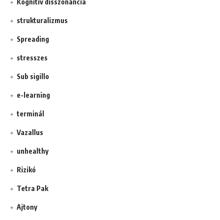
Kognitív disszonancia
strukturalizmus
Spreading
stresszes
Sub sigillo
e-learning
terminál
Vazallus
unhealthy
Rizikó
Tetra Pak
Ajtony