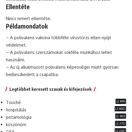
Ellentéte
Nincs ismert ellentéte.
Példamondatok
– A polivalens vakcina többféle vírustörzs ellen nyújt
védelmet.
– A polivalens szerszámokat sokféle munkához lehet
használni.
– Az új alkalmazott polivalens képességei miatt gyorsan
beilleszkedett a csapatba.
Legtöbbet keresett szavak és kifejezések
(2 999)
Touché
(2 880)
hospitálás
(2 463)
potamológia
(2 275)
köszönöm
(2 245)
GILF