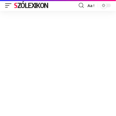
SZÓLEXIKON
Aa
Font
Resizer