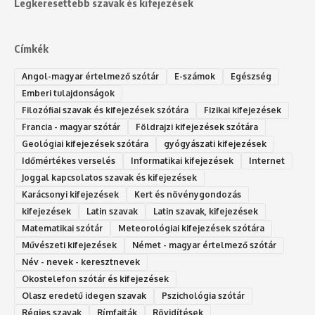
Legkeresettebb szavak és kifejezések
Címkék
Angol-magyar értelmező szótár
E-számok
Egészség
Emberi tulajdonságok
Filozófiai szavak és kifejezések szótára
Fizikai kifejezések
Francia - magyar szótár
Földrajzi kifejezések szótára
Geológiai kifejezések szótára
gyógyászati kifejezések
Időmértékes verselés
Informatikai kifejezések
Internet
Joggal kapcsolatos szavak és kifejezések
Karácsonyi kifejezések
Kert és növénygondozás
kifejezések
Latin szavak
Latin szavak, kifejezések
Matematikai szótár
Meteorológiai kifejezések szótára
Művészeti kifejezések
Német - magyar értelmező szótár
Név - nevek - keresztnevek
Okostelefon szótár és kifejezések
Olasz eredetű idegen szavak
Ps‮gólohciz‬ia s‮átóz‬r
Régies szavak
Rímfajták
Rövidítések