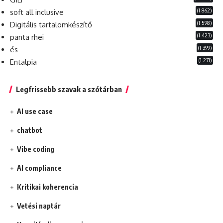
(1 862)
soft all inclusive
(1 598)
Digitális tartalomkészítő
(1 423)
panta rhei
(1 399)
és
(1 271)
Entalpia
Legfrissebb szavak a szótárban
AI use case
chatbot
Vibe coding
AI compliance
Kritikai koherencia
Vetési naptár