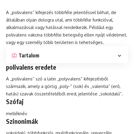
A „polivalens” kifejezés többféle jelentéssel bírhat, de
általában olyan dologra utal, ami többféle funkcióval,
alkalmazással vagy hatással rendelkezik. Például egy
polivalens vakcina többféle betegség ellen nyújt védelmet,
vagy egy személy több területen is tehetséges.
Tartalom
polivalens eredete
A „polivalens”
szó
a
latin
„polyvalens” kifejezésből
származik, amely a görög „poly-” (sok) és „valentia” (erő,
hatás) szavak összetételéből ered, jelentése „sokoldalú”.
Szófaj
melléknév
Szinonimák
sokoldalú, többfunkciós, multifunkcionális, univerzális