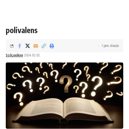
polivalens
1 perc olvasás
SzóLexikon
2024.02.02.