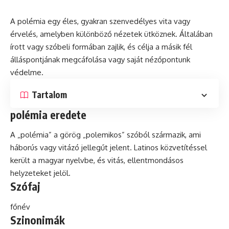
A polémia egy éles, gyakran szenvedélyes vita vagy
érvelés, amelyben különböző nézetek ütköznek. Általában
írott vagy szóbeli formában zajlik,
és
célja a másik fél
álláspontjának megcáfolása vagy saját nézőpontunk
védelme.
Tartalom
polémia eredete
A „polémia” a görög „polemikos” szóból származik, ami
háborús vagy vitázó jellegűt jelent. Latinos közvetítéssel
került a magyar nyelvbe, és vitás, ellentmondásos
helyzeteket jelöl.
Szófaj
főnév
Szinonimák