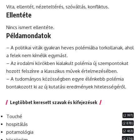
Vita, ellentét, nézeteltérés, szóváltás,
konfliktus
.
Ellentéte
Nincs ismert ellentéte.
Példamondatok
– A politikai viták gyakran heves polémiába torkollanak, ahol
a felek nem kímélik egymást.
– Az irodalmi körökben kialakult polémia új szempontokat
hozott felszínre a
klasszikus
művek értelmezésében.
– A tudományos közösségben egyre élénkebb polémia
bontakozott ki az új kutatási eredmények hitelességéről.
Legtöbbet keresett szavak és kifejezések
(2 997)
Touché
(2 878)
hospitálás
(2 463)
potamológia
(2 274)
köszönöm