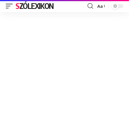
SZÓLEXIKON
Aa
Font
Resizer