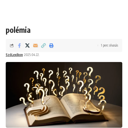
polémia
1 perc olvasás
SzóLexikon
2025.04.22.