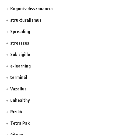
Kognitív disszonancia
strukturalizmus
Spreading
stresszes
Sub sigillo
e-learning
terminál
Vazallus
unhealthy
Rizikó
Tetra Pak
Ajtony