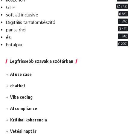
(2 242)
GILF
(1 861)
soft all inclusive
(1 597)
Digitális tartalomkészítő
(1 421)
panta rhei
(1 398)
és
(1 270)
Entalpia
Legfrissebb szavak a szótárban
AI use case
chatbot
Vibe coding
AI compliance
Kritikai koherencia
Vetési naptár