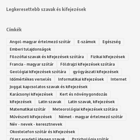
Legkeresettebb szavak és kifejezések
Címkék
Angol-magyar értelmező szótár
E-számok
Egészség
Emberi tulajdonságok
Filozófiai szavak és kifejezések szótára
Fizikai kifejezések
Francia - magyar szótár
Földrajzi kifejezések szótára
Geológiai kifejezések szótára
gyógyászati kifejezések
Időmértékes verselés
Informatikai kifejezések
Internet
Joggal kapcsolatos szavak és kifejezések
Karácsonyi kifejezések
Kert és növénygondozás
kifejezések
Latin szavak
Latin szavak, kifejezések
Matematikai szótár
Meteorológiai kifejezések szótára
Művészeti kifejezések
Német - magyar értelmező szótár
Név - nevek - keresztnevek
Okostelefon szótár és kifejezések
Olasz eredetű idegen szavak
Ps‮gólohciz‬ia s‮átóz‬r