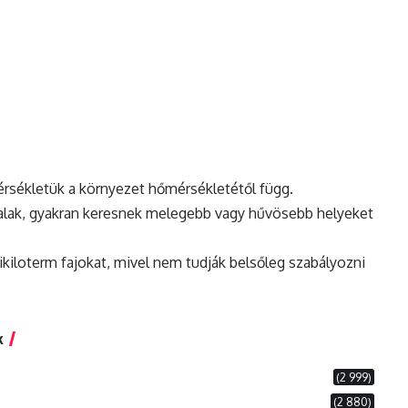
mérsékletük a környezet hőmérsékletétől függ.
 halak, gyakran keresnek melegebb vagy hűvösebb helyeket
ikiloterm fajokat, mivel nem tudják belsőleg szabályozni
k
(2 999)
(2 880)