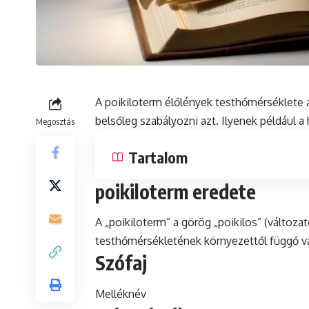
A poikiloterm élőlények testhőmérséklete 
belsőleg szabályozni azt. Ilyenek például a
Megosztás
Tartalom
poikiloterm eredete
A „poikiloterm” a görög „poikilos” (változa
testhőmérsékletének környezettől függő vá
Szófaj
Melléknév