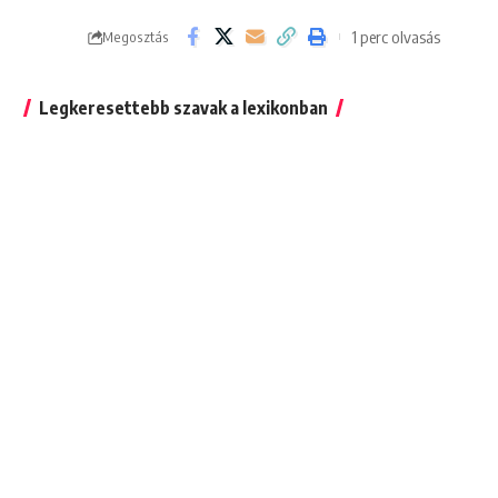
1 perc olvasás
Megosztás
Legkeresettebb szavak a lexikonban