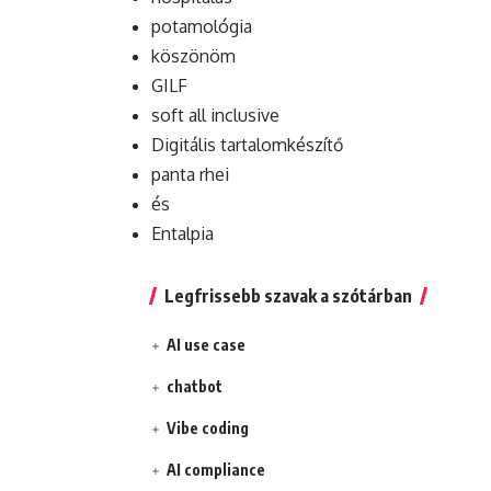
potamológia
köszönöm
GILF
soft all inclusive
Digitális tartalomkészítő
panta rhei
és
Entalpia
Legfrissebb szavak a szótárban
AI use case
chatbot
Vibe coding
AI compliance