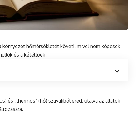
a környezet hőmérsékletét követi, mivel nem képesek
 hüllők
és
a kétéltűek.
tos) és „thermos” (
hő
) szavakból ered, utalva az állatok
ltozására.