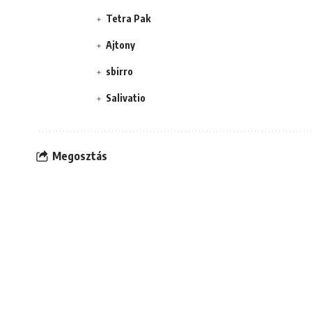
Tetra Pak
Ajtony
sbirro
Salivatio
Megosztás