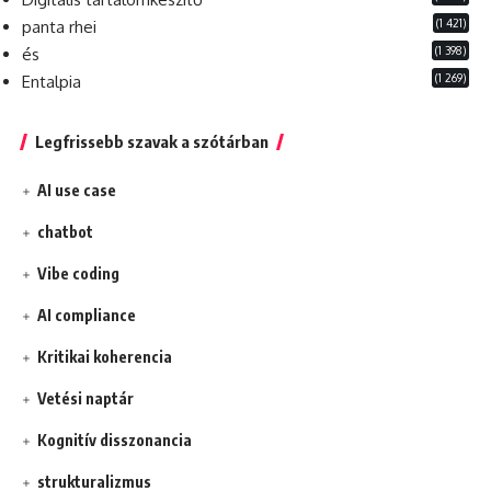
(1 421)
panta rhei
(1 398)
és
(1 269)
Entalpia
Legfrissebb szavak a szótárban
AI use case
chatbot
Vibe coding
AI compliance
Kritikai koherencia
Vetési naptár
Kognitív disszonancia
strukturalizmus