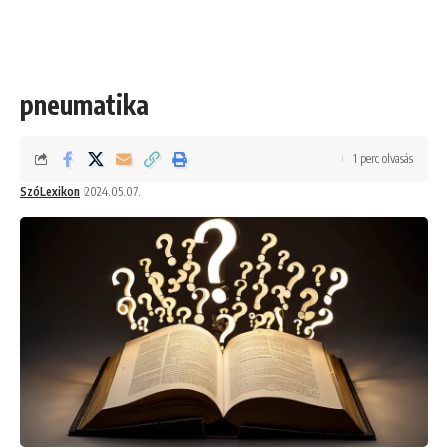
pneumatika
1 perc olvasás
SzóLexikon
2024.05.07.