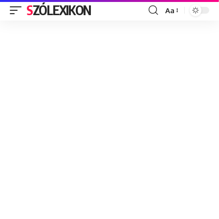
SZÓLEXIKON
Aa
Font
Resizer