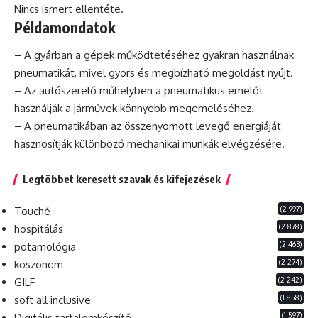
Nincs ismert ellentéte.
Példamondatok
– A gyárban a gépek működtetéséhez gyakran használnak
pneumatikát, mivel gyors és megbízható megoldást nyújt.
– Az autószerelő műhelyben a
pneumatikus
emelőt
használják a járművek könnyebb megemeléséhez.
– A pneumatikában az összenyomott levegő energiáját
hasznosítják különböző mechanikai munkák elvégzésére.
Legtöbbet keresett szavak és kifejezések
(2 997)
Touché
(2 878)
hospitálás
(2 463)
potamológia
(2 274)
köszönöm
(2 242)
GILF
(1 858)
soft all inclusive
(1 597)
Digitális tartalomkészítő