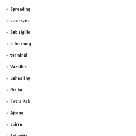
Spreading
stresszes
Sub sigillo
e-learning
terminál
Vazallus
unhealthy
Rizikó
Tetra Pak
Ajtony
sbirro
Salivatio