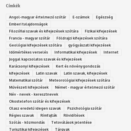
Címkék
Angol-magyar értelmező szótár
E-számok
Egészség
Emberi tulajdonságok
Filozófiai szavak és kifejezések szótára
Fizikai kifejezések
Francia - magyar szótár
Földrajzi kifejezések szótára
Geológiai kifejezések szótára
gyógyászati kifejezések
Időmértékes verselés
Informatikai kifejezések
Internet
Joggal kapcsolatos szavak és kifejezések
Karácsonyi kifejezések
Kert és növénygondozás
kifejezések
Latin szavak
Latin szavak, kifejezések
Matematikai szótár
Meteorológiai kifejezések szótára
Művészeti kifejezések
Német - magyar értelmező szótár
Név - nevek - keresztnevek
Okostelefon szótár és kifejezések
Olasz eredetű idegen szavak
Ps‮gólohciz‬ia s‮átóz‬r
Régies szavak
Rímfajták
Rövidítések
Szólás - közmondás
Tetoválások jelentése
Turisztikai kifejezések
Tárgyak