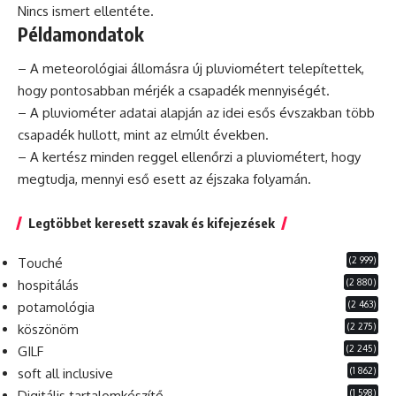
Nincs ismert ellentéte.
Példamondatok
– A meteorológiai állomásra új pluviométert telepítettek,
hogy pontosabban mérjék a csapadék mennyiségét.
– A pluviométer adatai alapján az idei esős évszakban több
csapadék hullott, mint az elmúlt években.
– A kertész minden reggel ellenőrzi a pluviométert, hogy
megtudja, mennyi eső esett az éjszaka folyamán.
Legtöbbet keresett szavak és kifejezések
(2 999)
Touché
(2 880)
hospitálás
(2 463)
potamológia
(2 275)
köszönöm
(2 245)
GILF
(1 862)
soft all inclusive
(1 598)
Digitális tartalomkészítő