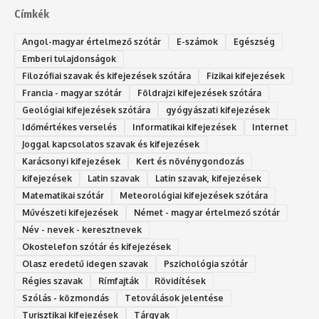
Címkék
Angol-magyar értelmező szótár
E-számok
Egészség
Emberi tulajdonságok
Filozófiai szavak és kifejezések szótára
Fizikai kifejezések
Francia - magyar szótár
Földrajzi kifejezések szótára
Geológiai kifejezések szótára
gyógyászati kifejezések
Időmértékes verselés
Informatikai kifejezések
Internet
Joggal kapcsolatos szavak és kifejezések
Karácsonyi kifejezések
Kert és növénygondozás
kifejezések
Latin szavak
Latin szavak, kifejezések
Matematikai szótár
Meteorológiai kifejezések szótára
Művészeti kifejezések
Német - magyar értelmező szótár
Név - nevek - keresztnevek
Okostelefon szótár és kifejezések
Olasz eredetű idegen szavak
Ps‮gólohciz‬ia s‮átóz‬r
Régies szavak
Rímfajták
Rövidítések
Szólás - közmondás
Tetoválások jelentése
Turisztikai kifejezések
Tárgyak