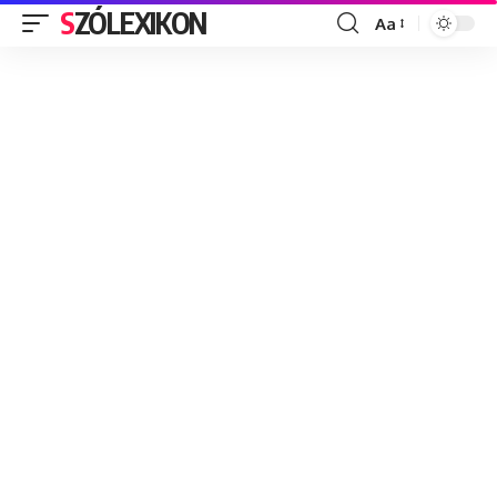
SZÓLEXIKON
Aa
Font
Resizer