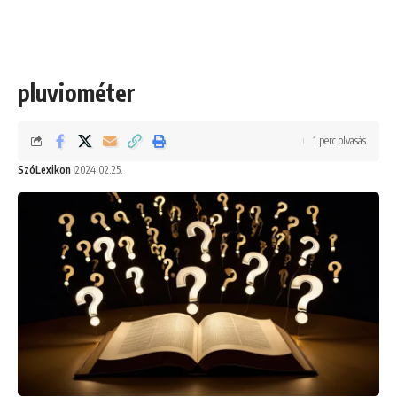
pluviométer
1 perc olvasás
SzóLexikon
2024.02.25.