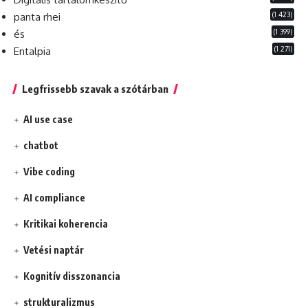
(1 423)
panta rhei
(1 399)
és
(1 271)
Entalpia
Legfrissebb szavak a szótárban
AI use case
chatbot
Vibe coding
AI compliance
Kritikai koherencia
Vetési naptár
Kognitív disszonancia
strukturalizmus