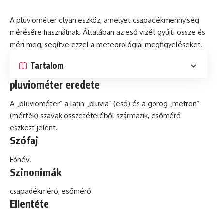
A
pluviométer
olyan eszköz, amelyet csapadékmennyiség
mérésére használnak. Általában az eső vizét gyűjti össze
és
méri meg, segítve ezzel a meteorológiai megfigyeléseket.
Tartalom
pluviométer eredete
A „pluviométer” a
latin
„pluvia” (eső) és a görög „metron”
(mérték) szavak összetételéből származik, esőmérő
eszközt jelent.
Szófaj
Főnév.
Szinonimák
csapadékmérő, esőmérő
Ellentéte