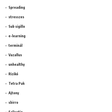
Spreading
stresszes
Sub sigillo
e-learning
terminál
Vazallus
unhealthy
Rizikó
Tetra Pak
Ajtony
sbirro
Salivatio