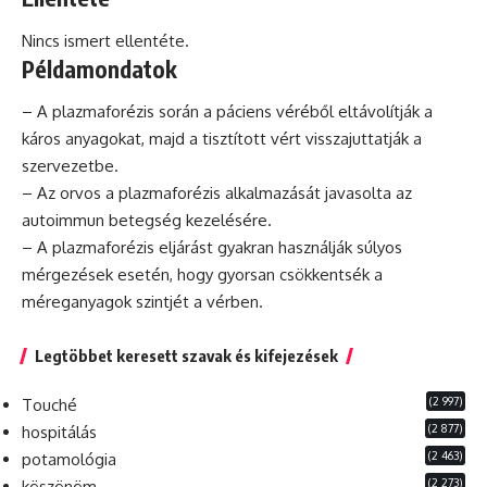
Nincs ismert ellentéte.
Példamondatok
– A plazmaforézis során a
páciens
véréből eltávolítják a
káros anyagokat, majd a tisztított vért visszajuttatják a
szervezetbe.
– Az orvos a plazmaforézis alkalmazását javasolta az
autoimmun betegség kezelésére.
– A plazmaforézis eljárást gyakran használják súlyos
mérgezések esetén, hogy gyorsan csökkentsék a
méreganyagok szintjét a vérben.
Legtöbbet keresett szavak és kifejezések
(2 997)
Touché
(2 877)
hospitálás
(2 463)
potamológia
(2 273)
köszönöm