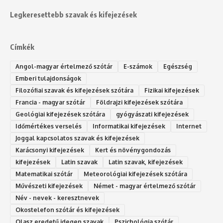
Legkeresettebb szavak és kifejezések
Címkék
Angol-magyar értelmező szótár
E-számok
Egészség
Emberi tulajdonságok
Filozófiai szavak és kifejezések szótára
Fizikai kifejezések
Francia - magyar szótár
Földrajzi kifejezések szótára
Geológiai kifejezések szótára
gyógyászati kifejezések
Időmértékes verselés
Informatikai kifejezések
Internet
Joggal kapcsolatos szavak és kifejezések
Karácsonyi kifejezések
Kert és növénygondozás
kifejezések
Latin szavak
Latin szavak, kifejezések
Matematikai szótár
Meteorológiai kifejezések szótára
Művészeti kifejezések
Német - magyar értelmező szótár
Név - nevek - keresztnevek
Okostelefon szótár és kifejezések
Olasz eredetű idegen szavak
Ps‮gólohciz‬ia s‮átóz‬r