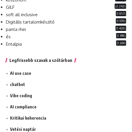
(2 242)
GILF
(1 857)
soft all inclusive
(1 595)
Digitális tartalomkészítő
(1 420)
panta rhei
(1 398)
és
(1 269)
Entalpia
Legfrissebb szavak a szótárban
AI use case
chatbot
Vibe coding
AI compliance
Kritikai koherencia
Vetési naptár