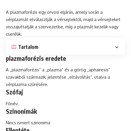
A plazmaforézis egy orvosi eljárás, amely során a
vérplazmát elválasztják a vérsejtektől, majd a vérsejteket
visszajuttatják a szervezetbe, míg a plazmát kezelik vagy
cserélik.
Tartalom
plazmaforézis eredete
A „plazmaforézis” a „plazma” és a görög „aphairesis”
szavakból származik, jelentése „eltávolítás”, utalva a
vérplazma szűrésére.
Szófaj
Főnév.
Szinonimák
Nincs ismert szinonima
Ellentéte