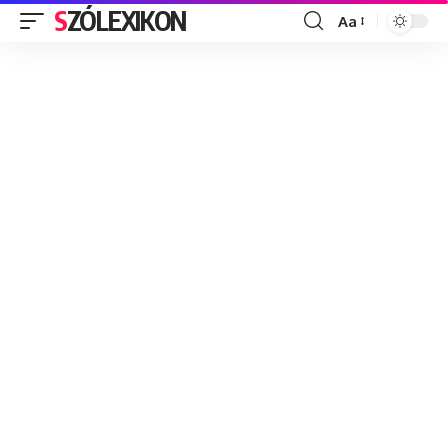
SZÓLEXIKON
Aa
Font
Resizer