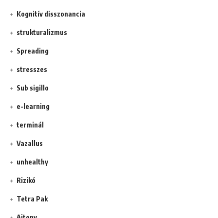
Kognitív disszonancia
strukturalizmus
Spreading
stresszes
Sub sigillo
e-learning
terminál
Vazallus
unhealthy
Rizikó
Tetra Pak
Ajtony