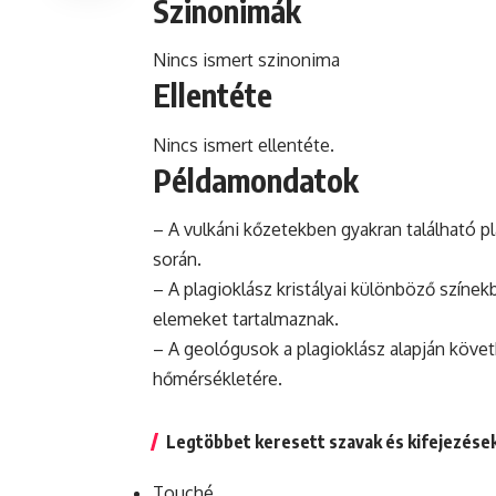
Szinonimák
Nincs ismert szinonima
Ellentéte
Nincs ismert ellentéte.
Példamondatok
– A vulkáni kőzetekben gyakran található pl
során.
– A plagioklász kristályai különböző színe
elemeket tartalmaznak.
– A geológusok a plagioklász alapján köve
hőmérsékletére.
Legtöbbet keresett szavak és kifejezése
Touché