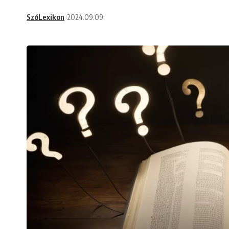
SzóLexikon
2024.09.09.