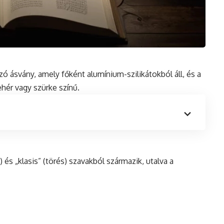
ozó ásvány, amely főként
alumínium
-szilikátokból áll,
és
a
ehér vagy szürke színű.
) és „klasis” (törés) szavakból származik, utalva a