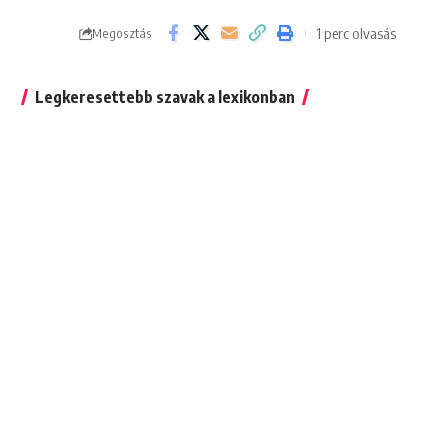
1 perc olvasás
Megosztás
Legkeresettebb szavak a lexikonban