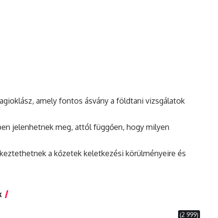
agioklász, amely fontos ásvány a földtani vizsgálatok
kben jelenhetnek meg, attól függően, hogy milyen
tkeztethetnek a kőzetek keletkezési körülményeire és
k
(2 999)