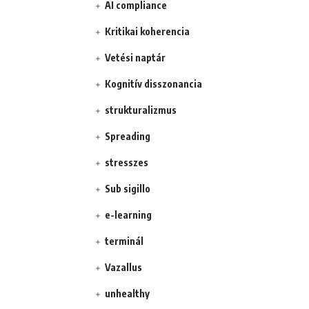
AI compliance
Kritikai koherencia
Vetési naptár
Kognitív disszonancia
strukturalizmus
Spreading
stresszes
Sub sigillo
e-learning
terminál
Vazallus
unhealthy