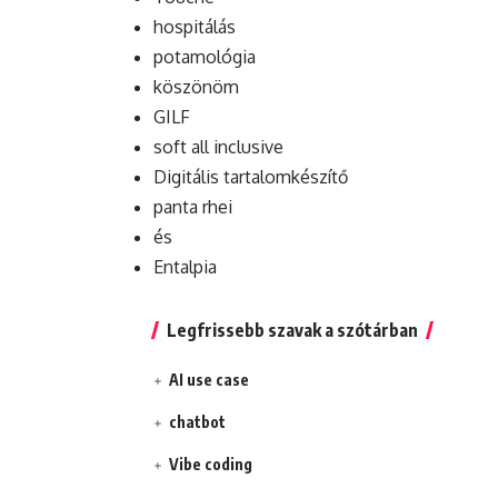
hospitálás
potamológia
köszönöm
GILF
soft all inclusive
Digitális tartalomkészítő
panta rhei
és
Entalpia
Legfrissebb szavak a szótárban
AI use case
chatbot
Vibe coding