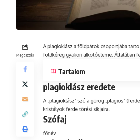
A
plagioklász
a földpátok csoportjába tart
földkéreg gyakori alkotóeleme. Általában f
Megosztás
Tartalom
plagioklász eredete
A „plagioklász” szó a görög „plagios” (ferde
kristályok ferde törési síkjaira.
Szófaj
főnév