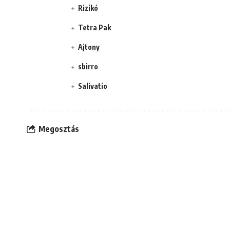
Rizikó
Tetra Pak
Ajtony
sbirro
Salivatio
Megosztás