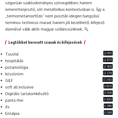
szigorúan szaktudományos szövegekben, hanem
ismeretterjesztő, sőt metaforikus kontextusban is. Így a
„termometamorfózis” nem pusztán idegen hangzású
terminus technicus marad, hanem jól kezelhető, kifejező
elemévé válik aktív magyar szókincsünknek.
Legtöbbet keresett szavak és kifejezések
(2 997)
Touché
(2 877)
hospitálás
(2 463)
potamológia
(2 273)
köszönöm
(2 242)
GILF
(1 857)
soft all inclusive
(1 594)
Digitális tartalomkészítő
(1 420)
panta rhei
(1 398)
és
(1 269)
Entalpia