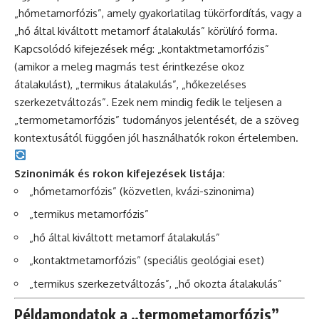
„hőmetamorfózis”, amely gyakorlatilag tükörfordítás, vagy a
„hő által kiváltott metamorf átalakulás” körülíró forma.
Kapcsolódó kifejezések még: „kontaktmetamorfózis”
(amikor a meleg magmás test érintkezése okoz
átalakulást), „termikus átalakulás”, „hőkezeléses
szerkezetváltozás”. Ezek nem mindig fedik le teljesen a
„termometamorfózis” tudományos jelentését, de a szöveg
kontextusától függően jól használhatók rokon értelemben.
Szinonimák és rokon kifejezések listája:
„hőmetamorfózis” (közvetlen, kvázi-szinonima)
„termikus metamorfózis”
„hő által kiváltott metamorf átalakulás”
„kontaktmetamorfózis” (speciális geológiai eset)
„termikus szerkezetváltozás”, „hő okozta átalakulás”
Példamondatok a „termometamorfózis”