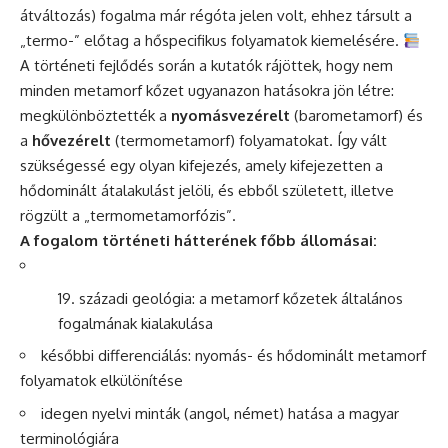
átváltozás) fogalma már régóta jelen volt, ehhez társult a
„termo-” előtag a hőspecifikus folyamatok kiemelésére.
A történeti fejlődés során a kutatók rájöttek, hogy nem
minden metamorf kőzet ugyanazon hatásokra jön létre:
megkülönböztették a
nyomásvezérelt
(barometamorf) és
a
hővezérelt
(termometamorf) folyamatokat. Így vált
szükségessé egy olyan kifejezés, amely kifejezetten a
hődominált átalakulást jelöli, és ebből született, illetve
rögzült a „termometamorfózis”.
A fogalom történeti hátterének főbb állomásai:
századi geológia: a metamorf kőzetek általános
fogalmának kialakulása
későbbi differenciálás: nyomás- és hődominált metamorf
folyamatok elkülönítése
idegen nyelvi minták (angol, német) hatása a magyar
terminológiára