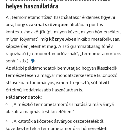
helyes használatára
A „termometamorfózis” használatakor érdemes figyelni
arra, hogy
szakmai szövegben
általában pontos
kontextushoz kötjük (pl. milyen kőzet, milyen hőmérséklet,
milyen folyamat), míg
köznyelvben
inkább metaforikusan,
képszerűen jelenhet meg. A szó grammatikailag főnév,
ragozható („termometamorfózisnak”, „termometamorfózis
során” stb.).
Az alábbi példamondatok bemutatják, hogyan illeszkedik
természetesen a magyar mondatszerkezetbe különböző
stílusokban: tudományos, ismeretterjesztő, sőt átvitt
értelmű, irodalmiasabb használatban is.
Példamondatok:
„A mészkő termometamorfózis hatására márvánnyá
alakult a magmás test közelében.”
„A kutatók a kőzetek ásványos összetételéből
következtettek a termometamorfózis hőmérsékleti