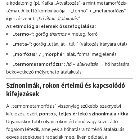
a irodalomig (pl. Kafka „Átváltozás”-a mint metamorfózis-
téma). A kettő kombinációja – „termo” + „metamorfózis” –
így szószerint:
„hő általi átalakulás”
.
Az etimológiai elemek összefoglalása:
„termo-”
: görög
thermos
= meleg, forró
„meta-”
: görög „után, át-, túl-” (változás irányára utal)
„morfózis” / „morphé”
: alak, forma, megjelenés
„termometamorfózis”
:
hő
+
alakváltás
→ hő hatására
bekövetkező mélyreható átalakulás
Szinonimák, rokon értelmű és kapcsolódó
kifejezések
A „termometamorfózis” viszonylag szűkebb, szaknyelvi
kifejezés, ezért
pontos, teljes értékű szinonimája ritka
.
Ugyanakkor több olyan rokon értelmű vagy közel álló
fogalom létezik, amelyek a hőhatásra történő átalakulás
egyes aspektusait ragadják meg. Ilyen például a