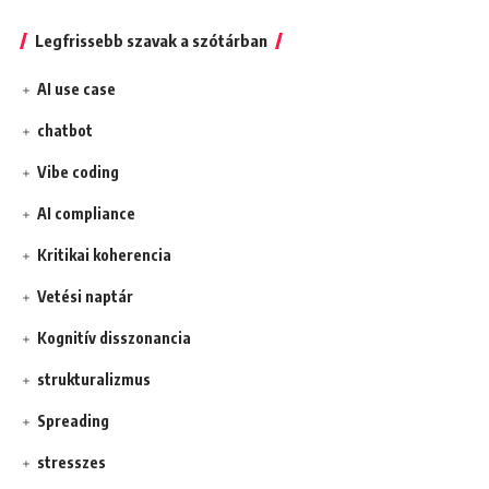
Legfrissebb szavak a szótárban
AI use case
chatbot
Vibe coding
AI compliance
Kritikai koherencia
Vetési naptár
Kognitív disszonancia
strukturalizmus
Spreading
stresszes