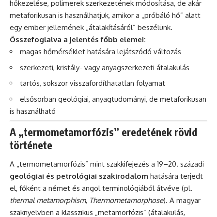
hőkezelése, polimerek szerkezetének módosítása, de akár
metaforikusan is használhatjuk, amikor a „próbáló hő” alatt
egy ember jellemének „átalakításáról” beszélünk.
Összefoglalva a jelentés főbb elemei:
magas hőmérséklet hatására lejátszódó változás
szerkezeti, kristály- vagy anyagszerkezeti átalakulás
tartós, sokszor visszafordíthatatlan folyamat
elsősorban geológiai, anyagtudományi, de metaforikusan
is használható
A „termometamorfózis” eredetének rövid
története
A „termometamorfózis” mint szakkifejezés a 19–20. századi
geológiai és petrológiai szakirodalom
hatására terjedt
el, főként a német és angol terminológiából átvéve (pl.
thermal metamorphism
,
Thermometamorphose
). A magyar
szaknyelvben a klasszikus „metamorfózis” (átalakulás,