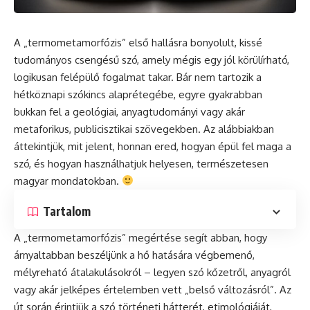
A „termometamorfózis” első hallásra bonyolult, kissé
tudományos csengésű szó, amely mégis egy jól körülírható,
logikusan felépülő fogalmat takar. Bár nem tartozik a
hétköznapi szókincs alaprétegébe, egyre gyakrabban
bukkan fel a geológiai, anyagtudományi vagy akár
metaforikus, publicisztikai szövegekben. Az alábbiakban
áttekintjük, mit jelent, honnan ered, hogyan épül fel maga a
szó, és hogyan használhatjuk helyesen, természetesen
magyar mondatokban.
Tartalom
A „termometamorfózis” megértése segít abban, hogy
árnyaltabban beszéljünk a hő hatására végbemenő,
mélyreható átalakulásokról – legyen szó kőzetről, anyagról
vagy akár jelképes értelemben vett „belső változásról”. Az
út során érintjük a szó történeti hátterét, etimológiáját,