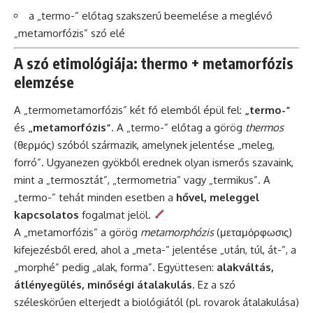
a „termo-” előtag szakszerű beemelése a meglévő
„metamorfózis” szó elé
A szó etimológiája: thermo + metamorfózis
elemzése
A „termometamorfózis” két fő elemből épül fel:
„termo-”
és
„metamorfózis”
. A „termo-” előtag a görög
thermos
(θερμός) szóból származik, amelynek jelentése „meleg,
forró”. Ugyanezen gyökből erednek olyan ismerős szavaink,
mint a „termosztát”, „termometria” vagy „termikus”. A
„termo-” tehát minden esetben a
hővel, meleggel
kapcsolatos
fogalmat jelöl.
A „metamorfózis” a görög
metamorphózis
(μεταμόρφωσις)
kifejezésből ered, ahol a „meta-” jelentése „után, túl, át-”, a
„morphé” pedig „alak, forma”. Együttesen:
alakváltás,
átlényegülés, minőségi átalakulás
. Ez a szó
széleskörűen elterjedt a biológiától (pl. rovarok átalakulása)