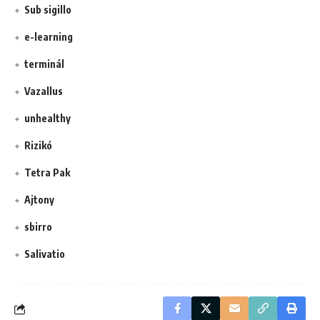
Sub sigillo
e-learning
terminál
Vazallus
unhealthy
Rizikó
Tetra Pak
Ajtony
sbirro
Salivatio