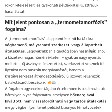
rokon kifejezéseit, és gyakorlati példákkal is illusztráljuk
használatát.
Mit jelent pontosan a „termometamorfózis”
fogalma?
A „termometamorfózis” alapjelentése:
hő hatására
végbemenő, mélyreható szerkezeti vagy állapotbeli
átalakulás
. Leggyakrabban a geológiában használják, ahol
a kőzetek magas hőmérsékleten – gyakran nagy nyomás
mellett – új ásványos összetételt, szerkezetet vesznek fel.
Ilyenkor nem pusztán megolvadásról, hanem a
kristályszerkezet átrendeződéséről, új szöveti jellemzők
kialakulásáról beszélünk.
A fogalom ugyanakkor tágabb értelemben is alkalmazható:
bármilyen olyan folyamatra, amelyben
hőenergiával
kiváltott, nem visszafordítható vagy tartós átalakulás
megy végbe. Ilyen lehet például bizonyos fémötvözetek