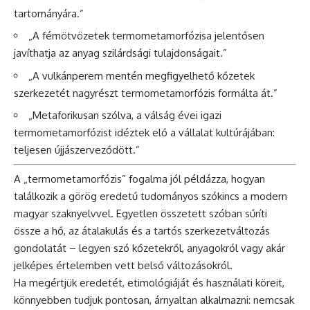
tartományára.”
„A fémötvözetek termometamorfózisa jelentősen
javíthatja az anyag szilárdsági tulajdonságait.”
„A vulkánperem mentén megfigyelhető kőzetek
szerkezetét nagyrészt termometamorfózis formálta át.”
„Metaforikusan szólva, a válság évei igazi
termometamorfózist idéztek elő a vállalat kultúrájában:
teljesen újjászerveződött.”
A „termometamorfózis” fogalma jól példázza, hogyan
találkozik a görög eredetű tudományos szókincs a modern
magyar szaknyelvvel. Egyetlen összetett szóban sűríti
össze a hő, az átalakulás és a tartós szerkezetváltozás
gondolatát – legyen szó kőzetekről, anyagokról vagy akár
jelképes értelemben vett belső változásokról.
Ha megértjük eredetét, etimológiáját és használati köreit,
könnyebben tudjuk pontosan, árnyaltan alkalmazni: nemcsak