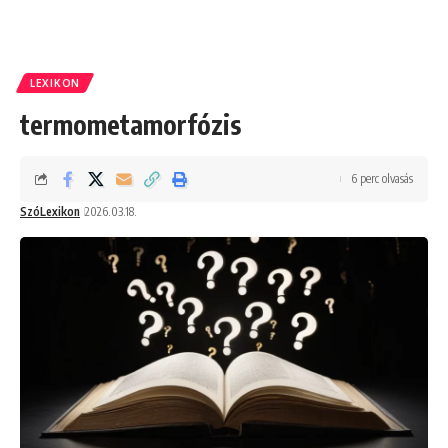
LEXIKON
termometamorfózis
6 perc olvasás
SzóLexikon
2026.03.18.