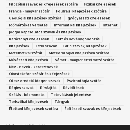
Filozófiai szavak és kifejezések szótára
Fizikai kifejezések
Francia - magyar szótár
Földrajzi kifejezések szótára
Geológiai kifejezések szótára
gyógyászati kifejezések
Időmértékes verselés
Informatikai kifejezések
Internet
Joggal kapcsolatos szavak és kifejezések
Karácsonyi kifejezések
Kert és növénygondozás
kifejezések
Latin szavak
Latin szavak, kifejezések
Matematikai szótár
Meteorológiai kifejezések szótára
Művészeti kifejezések
Német - magyar értelmező szótár
Név - nevek - keresztnevek
Okostelefon szótár és kifejezések
Olasz eredetű idegen szavak
Ps‮gólohciz‬ia s‮átóz‬r
Régies szavak
Rímfajták
Rövidítések
Szólás - közmondás
Tetoválások jelentése
Turisztikai kifejezések
Tárgyak
Élettani kifejezések szótára
Építészeti szavak és kifejezések
Adatkezelési tájékoztató