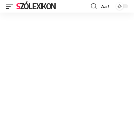
SZÓLEXIKON
Aa
Font
Resizer