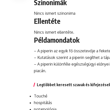
Szinonimák
Nincs ismert szinonima
Ellentéte
Nincs ismert ellentéte.
Példamondatok
– A piperin az egyik fő összetevője a fekete
– Kutatások szerint a piperin segíthet a t
– A piperin különféle egészségügyi előnyei
piacán.
Legtöbbet keresett szavak és kifejezése
Touché
hospitálás
potamológia