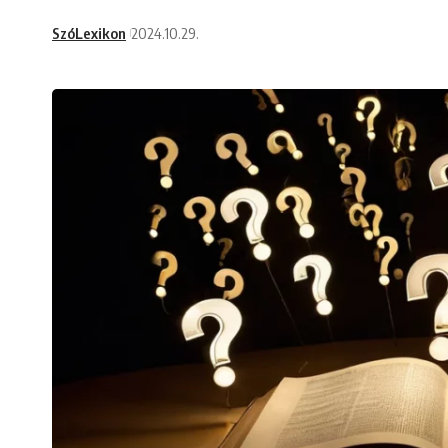
SzóLexikon
2024.10.29.