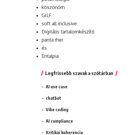
köszönöm
GILF
soft all inclusive
Digitális tartalomkészítő
panta rhei
és
Entalpia
Legfrissebb szavak a szótárban
AI use case
chatbot
Vibe coding
AI compliance
Kritikai koherencia