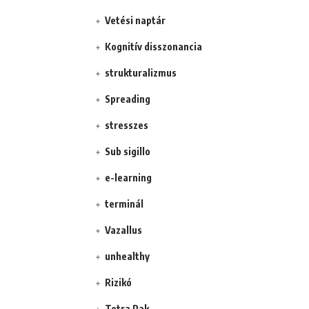
Vetési naptár
Kognitív disszonancia
strukturalizmus
Spreading
stresszes
Sub sigillo
e-learning
terminál
Vazallus
unhealthy
Rizikó
Tetra Pak