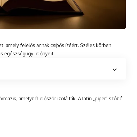
et, amely felelős annak csípős ízéért. Széles körben
is
egészségügyi előnyeit.
zármazik, amelyből először izolálták. A
latin
„piper” szóból