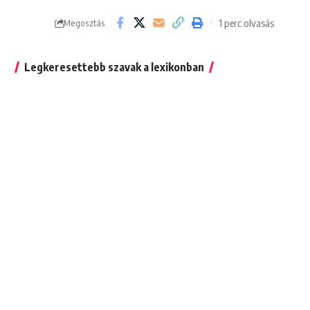
1 perc olvasás
Megosztás
Legkeresettebb szavak a lexikonban