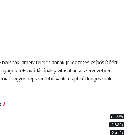
 borsnak, amely felelős annak jellegzetes csípős ízéért.
ápanyagok felszívódásának javításában a szervezetben.
 miatt egyre népszerűbbé válik a táplálékkiegészítők
k
(2 999)
(2 880)
(2 463)