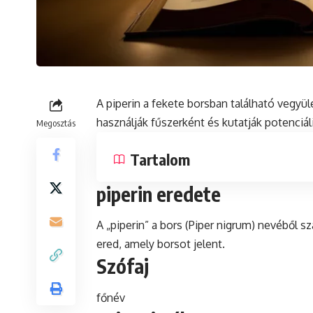
A piperin a fekete borsban található vegyül
használják fűszerként és kutatják
potenciál
Megosztás
Tartalom
piperin eredete
A „piperin” a bors (Piper nigrum) nevéből s
ered, amely borsot jelent.
Szófaj
főnév